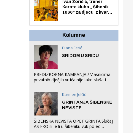
Zmajevac
Ivan Zoričić, trener
Karate kluba „ Šibenik
1066” za djecu iz kvarta
pretvorio svoju garažu
u igraonicu, postavio
ljuljačke i trampolin i
organizirao dječje
Kolumne
ljetno kino.
Diana Ferić
SRIDOM U SRIDU
PREDIZBORNA KAMPANJA / Vlasnicima
privatnih dječjih vrtića nije lako slušati
Restovićeva obećanja jer ispada da to
što oni rade u Šibeniku ne postoji
Karmen Jelčić
GRINTANJA ŠIBENSKE
NEVISTE
ŠIBENSKA NEVISTA OPET GRINTA:Slučaj
AS EKO ili je li u Šibeniku vuk pojeo
magare, a profit ljubav prema