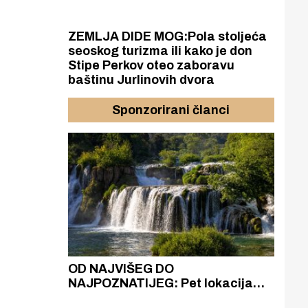
ZEMLJA DIDE MOG:Pola stoljeća
seoskog turizma ili kako je don
Stipe Perkov oteo zaboravu
baštinu Jurlinovih dvora
Sponzorirani članci
azak
OD NAJVIŠEG DO
ZA
zgrađeno
NAJPOZNATIJEG: Pet lokacija
AKA
ru
koje otkrivaju različitost slapova
isku