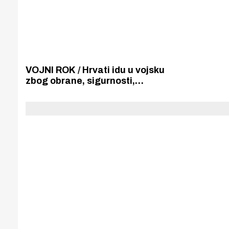
VOJNI ROK / Hrvati idu u vojsku
zbog obrane, sigurnosti,
klimatskih promjena,
elementarnih nepogoda i drugih
izazova za koje su potrebne vojne
vještine i snalaženja u kriznim
situacijama.