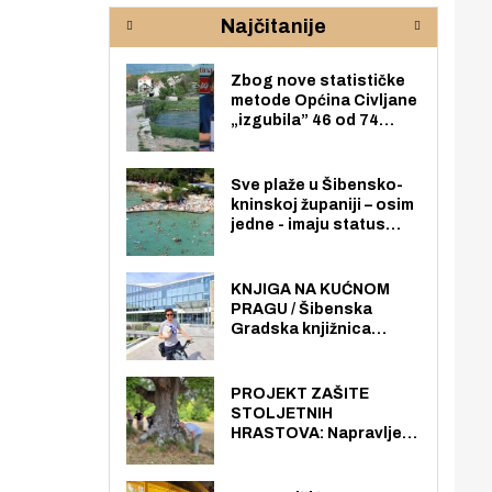
rijeke Krke
sud
Najčitanije
pod
zaj
Zbog nove statističke
metode Općina Civljane
„izgubila” 46 od 74
zaposlenika. Do sada je
imala više zaposlenika
nego radno sposobnih
Sve plaže u Šibensko-
osoba među svojih 170
kninskoj županiji – osim
stanovnika.
jedne - imaju status
javno dostupnog
pomorskog dobra u
općoj upotrebi. Pristup
KNJIGA NA KUĆNOM
je slobodan i besplatan
PRAGU / Šibenska
za sve građane i
Gradska knjižnica
posjetitelje.
„Juraj Šižgorić” uvela
besplatnu dostavu
knjiga na kućnu adresu
PROJEKT ZAŠITE
električnim biciklom.
STOLJETNIH
HRASTOVA: Napravljen
prvi stručni pregled
hrastova na lokaciji