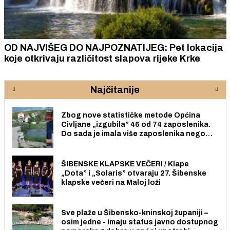
OD NAJVIŠEG DO NAJPOZNATIJEG: Pet lokacija
koje otkrivaju različitost slapova rijeke Krke
Najčitanije
Zbog nove statističke metode Općina
Civljane „izgubila” 46 od 74 zaposlenika.
Do sada je imala više zaposlenika nego
radno sposobnih osoba među svojih 170
stanovnika.
ŠIBENSKE KLAPSKE VEČERI / Klape
„Dota” i „Solaris” otvaraju 27. Šibenske
klapske večeri na Maloj loži
Sve plaže u Šibensko-kninskoj županiji –
osim jedne - imaju status javno dostupnog