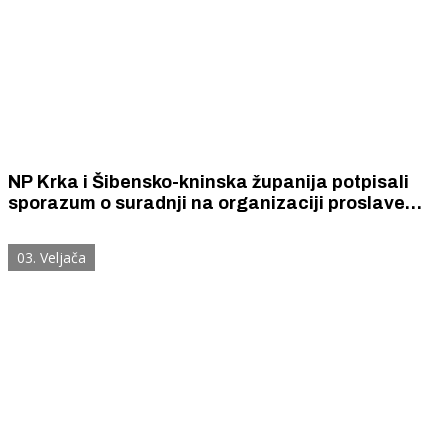
NP Krka i Šibensko-kninska županija potpisali
sporazum o suradnji na organizaciji proslave
Praznika rada i ugovor o sponzorstvu nad
Sajmom agroturizma Šibensko-kninske županije
03. Veljača