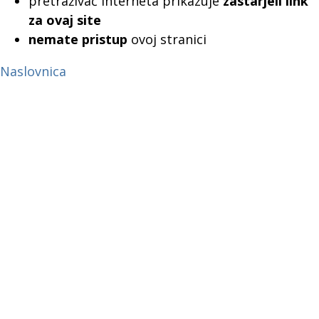
pretraživač interneta prikazuje
zastarjeli link
za ovaj site
nemate pristup
ovoj stranici
Naslovnica