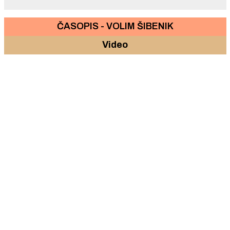
ČASOPIS - VOLIM ŠIBENIK
Video