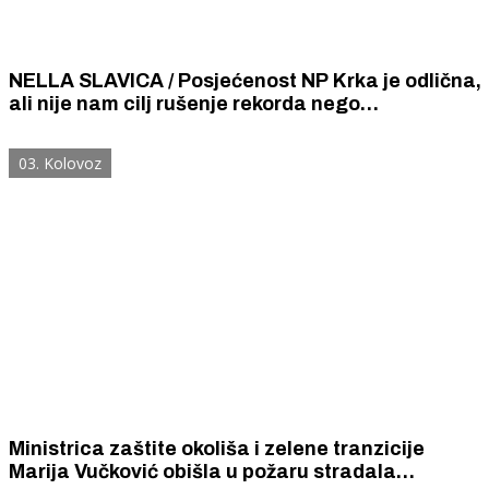
NELLA SLAVICA / Posjećenost NP Krka je odlična,
ali nije nam cilj rušenje rekorda nego
ograničavanje broja posjetitelja radi zaštite
prirode
03. Kolovoz
Ministrica zaštite okoliša i zelene tranzicije
Marija Vučković obišla u požaru stradala