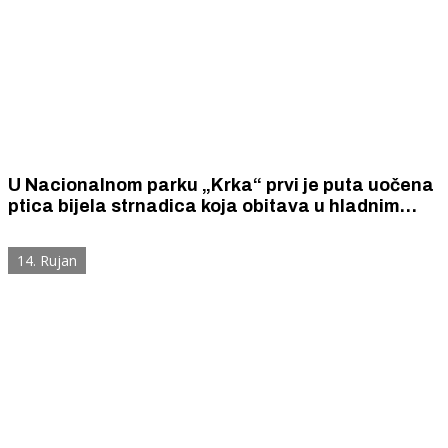
U Nacionalnom parku „Krka“ prvi je puta uočena
ptica bijela strnadica koja obitava u hladnim
sjevernim krajevima Islanda, Norveške i Rusije, a
u Hrvatskoj je izuzetno rijetka.
14. Rujan