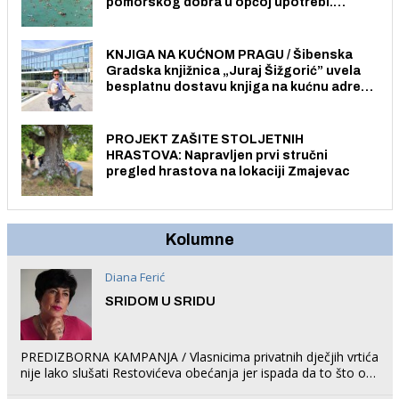
pomorskog dobra u općoj upotrebi.
Pristup je slobodan i besplatan za sve
građane i posjetitelje.
KNJIGA NA KUĆNOM PRAGU / Šibenska
Gradska knjižnica „Juraj Šižgorić” uvela
besplatnu dostavu knjiga na kućnu adresu
električnim biciklom.
PROJEKT ZAŠITE STOLJETNIH
HRASTOVA: Napravljen prvi stručni
pregled hrastova na lokaciji Zmajevac
Kolumne
Diana Ferić
SRIDOM U SRIDU
PREDIZBORNA KAMPANJA / Vlasnicima privatnih dječjih vrtića
nije lako slušati Restovićeva obećanja jer ispada da to što oni
rade u Šibeniku ne postoji