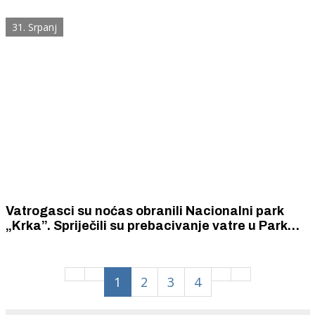
područja NP „Krka“ i skradinskog zaleđa
31. Srpanj
Vatrogasci su noćas obranili Nacionalni park
„Krka”. Spriječili su prebacivanje vatre u Park
tako uspješno da se odustalo od njegovog
zatvaranja za posjetitelje.
1
2
3
4