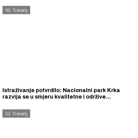
park Krka
30. Travanj
Istraživanje potvrdilo: Nacionalni park Krka
razvija se u smjeru kvalitetne i održive
destinacije uz visoku razinu zadovoljstva
njegovih posjetitelja
22. Travanj