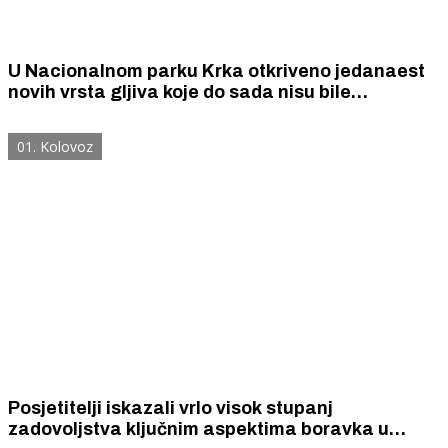
U Nacionalnom parku Krka otkriveno jedanaest
novih vrsta gljiva koje do sada nisu bile
zabilježene u Hrvatskoj. Među njima i cijeli jedan
novi rod.
01. Kolovoz
Posjetitelji iskazali vrlo visok stupanj
zadovoljstva ključnim aspektima boravka u