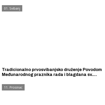
Parku Nacionalni park „Krka“ – destinaciji
vrhunske kvalitete tijekom cijele godine
01. Svibanj
Tradicionalno prvosvibanjsko druženje Povodom
Međunarodnog praznika rada i blagdana sv.
Josipa radnika, Šibensko-kninske županije u
Nacionalnom parku „Krka“.
11. Prosinac