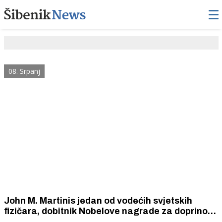
08. Srpanj
John M. Martinis jedan od vodećih svjetskih
fizičara, dobitnik Nobelove nagrade za doprinos
razvoju kvantnih tehnologija, posjetio Nacionalni