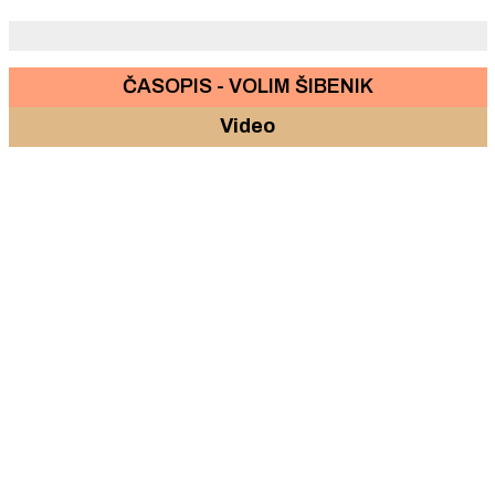
ČASOPIS - VOLIM ŠIBENIK
Video