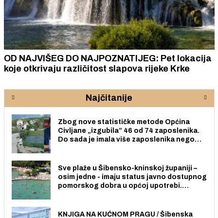
OD NAJVIŠEG DO NAJPOZNATIJEG: Pet lokacija
koje otkrivaju različitost slapova rijeke Krke
Najčitanije
Zbog nove statističke metode Općina
Civljane „izgubila” 46 od 74 zaposlenika.
Do sada je imala više zaposlenika nego
radno sposobnih osoba među svojih 170
stanovnika.
Sve plaže u Šibensko-kninskoj županiji –
osim jedne - imaju status javno dostupnog
pomorskog dobra u općoj upotrebi.
Pristup je slobodan i besplatan za sve
građane i posjetitelje.
KNJIGA NA KUĆNOM PRAGU / Šibenska