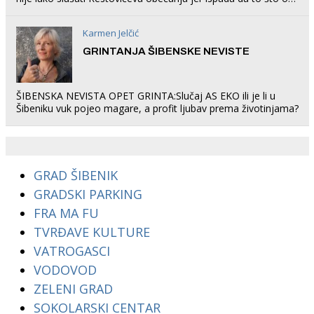
rade u Šibeniku ne postoji
Karmen Jelčić
GRINTANJA ŠIBENSKE NEVISTE
ŠIBENSKA NEVISTA OPET GRINTA:Slučaj AS EKO ili je li u
Šibeniku vuk pojeo magare, a profit ljubav prema životinjama?
GRAD ŠIBENIK
GRADSKI PARKING
FRA MA FU
TVRĐAVE KULTURE
VATROGASCI
VODOVOD
ZELENI GRAD
SOKOLARSKI CENTAR