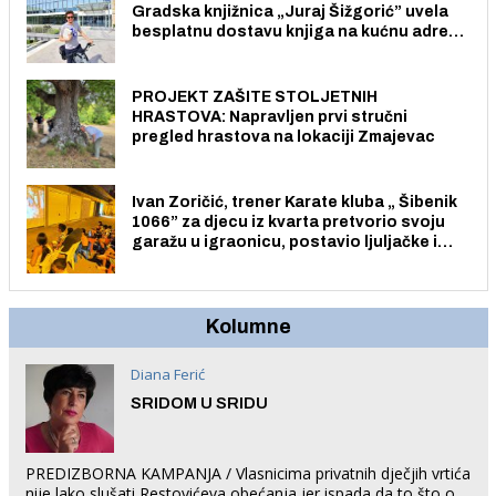
Gradska knjižnica „Juraj Šižgorić” uvela
besplatnu dostavu knjiga na kućnu adresu
električnim biciklom.
PROJEKT ZAŠITE STOLJETNIH
HRASTOVA: Napravljen prvi stručni
pregled hrastova na lokaciji Zmajevac
Ivan Zoričić, trener Karate kluba „ Šibenik
1066” za djecu iz kvarta pretvorio svoju
garažu u igraonicu, postavio ljuljačke i
trampolin i organizirao dječje ljetno kino.
Kolumne
Diana Ferić
SRIDOM U SRIDU
PREDIZBORNA KAMPANJA / Vlasnicima privatnih dječjih vrtića
nije lako slušati Restovićeva obećanja jer ispada da to što oni