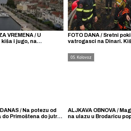
A VREMENA / U
FOTO DANA / Sretni pokisli
 kiša i jugo, na
vatrogasci na Dinari. Kiš
m Jadranu jaka bura
konačno zaustavila požar
danima harao Krovom Hr
05. Kolovoz
DANAS / Na potezu od
ALJKAVA OBNOVA / Magi
 do Primoštena do jutros
na ulazu u Brodaricu pop
75 litara kiše po metru
uslijed ne baš jake kiše
e, i dalje oblačno i