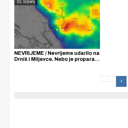
02. Srpanj
kišno
NEVRIJEME / Nevrijeme udarilo na
Drniš i Miljevce. Nebo je proparalo
350 munja, a nakon obilne kiše
temperatura je pala s 32 na 17
stupnjeva
1
Gornji tok