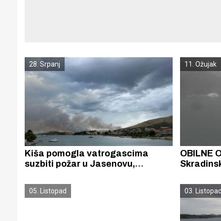
28. Srpanj
11. Ožujak
Kiša pomogla vatrogascima
OBILNE 
suzbiti požar u Jasenovu,
Skradins
obranjeni autokamp i kuće
litara, na
Šibeniku 
05. Listopad
03. Listopa
četvorn