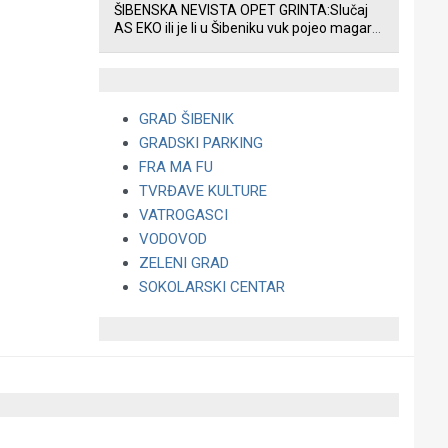
ŠIBENSKA NEVISTA OPET GRINTA:Slučaj
AS EKO ili je li u Šibeniku vuk pojeo magare,
a profit ljubav prema životinjama?
GRAD ŠIBENIK
GRADSKI PARKING
FRA MA FU
TVRĐAVE KULTURE
VATROGASCI
VODOVOD
ZELENI GRAD
SOKOLARSKI CENTAR