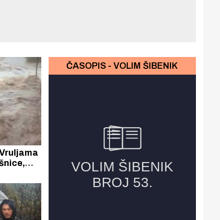
ČASOPIS - VOLIM ŠIBENIK
 Vruljama
šnice,