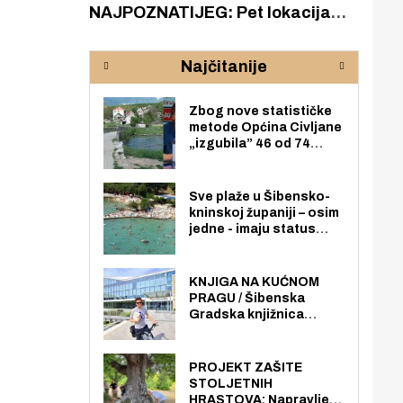
zgrađeno
NAJPOZNATIJEG: Pet lokacija
AKA
ru
koje otkrivaju različitost slapova
isku
rijeke Krke
sud
Najčitanije
pod
zaj
Zbog nove statističke
metode Općina Civljane
„izgubila” 46 od 74
zaposlenika. Do sada je
imala više zaposlenika
nego radno sposobnih
Sve plaže u Šibensko-
osoba među svojih 170
kninskoj županiji – osim
stanovnika.
jedne - imaju status
javno dostupnog
pomorskog dobra u
općoj upotrebi. Pristup
KNJIGA NA KUĆNOM
je slobodan i besplatan
PRAGU / Šibenska
za sve građane i
Gradska knjižnica
posjetitelje.
„Juraj Šižgorić” uvela
besplatnu dostavu
knjiga na kućnu adresu
PROJEKT ZAŠITE
električnim biciklom.
STOLJETNIH
HRASTOVA: Napravljen