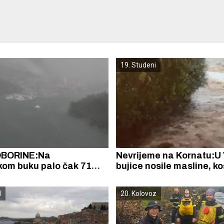
19. Studeni
OBORINE:Na
Nevrijeme na Kornatu:U
kom buku palo čak 71
bujice nosile masline, ko
 Brodarici 55, a u
vozila, stolove..
45 litara kiše po metru
d
20. Kolovoz
om