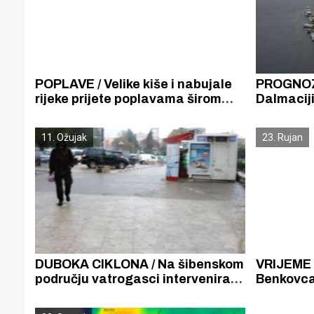
POPLAVE / Velike kiše i nabujale
PROGNOZ
rijeke prijete poplavama širom
Dalmaciji
Hrvatske, u Istri, na Banovini,
sjeverno
Kordunu, u Lici, na području
11. Ožujak
23. Rujan
Zagreba.
DUBOKA CIKLONA / Na šibenskom
VRIJEME 
području vatrogasci intervenirali
Benkovca
dvadesetak puta zbog posljedica
palo i do 
jakog juga i kiše
četvornom