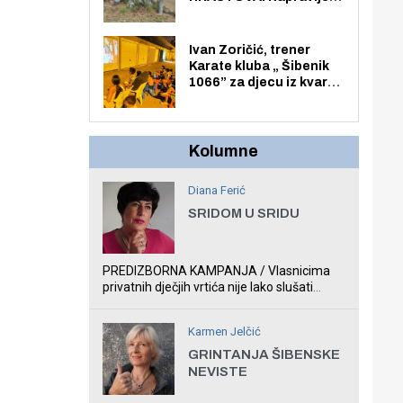
prvi stručni pregled
hrastova na lokaciji
Zmajevac
Ivan Zoričić, trener
Karate kluba „ Šibenik
1066” za djecu iz kvarta
pretvorio svoju garažu
u igraonicu, postavio
ljuljačke i trampolin i
organizirao dječje
Kolumne
ljetno kino.
Diana Ferić
SRIDOM U SRIDU
PREDIZBORNA KAMPANJA / Vlasnicima
privatnih dječjih vrtića nije lako slušati
Restovićeva obećanja jer ispada da to što
oni rade u Šibeniku ne postoji
Karmen Jelčić
GRINTANJA ŠIBENSKE
NEVISTE