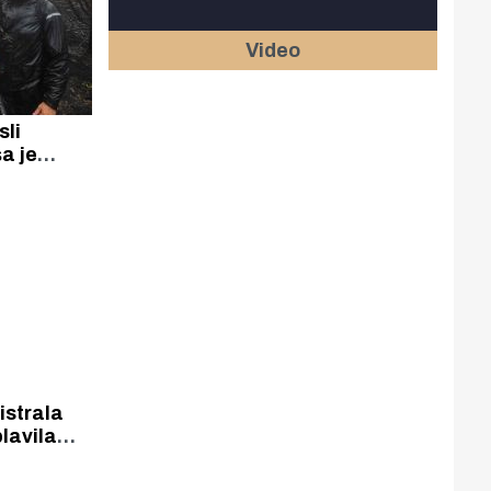
Video
a je
 koji je
vatske.
strala
lavila