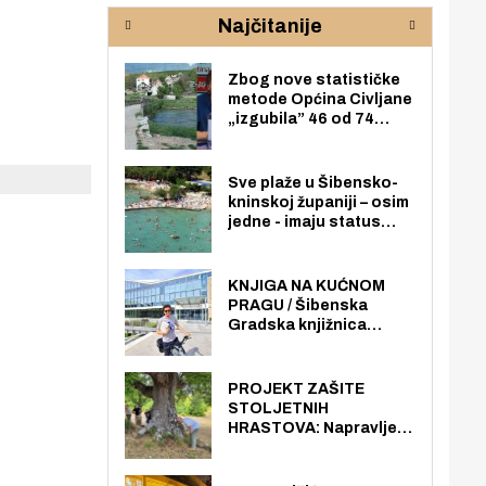
rijeke Krke
sud
Najčitanije
pod
zaj
Zbog nove statističke
metode Općina Civljane
„izgubila” 46 od 74
zaposlenika. Do sada je
imala više zaposlenika
nego radno sposobnih
Sve plaže u Šibensko-
osoba među svojih 170
kninskoj županiji – osim
stanovnika.
jedne - imaju status
javno dostupnog
pomorskog dobra u
općoj upotrebi. Pristup
KNJIGA NA KUĆNOM
je slobodan i besplatan
PRAGU / Šibenska
za sve građane i
Gradska knjižnica
posjetitelje.
„Juraj Šižgorić” uvela
besplatnu dostavu
knjiga na kućnu adresu
PROJEKT ZAŠITE
električnim biciklom.
STOLJETNIH
HRASTOVA: Napravljen
prvi stručni pregled
hrastova na lokaciji