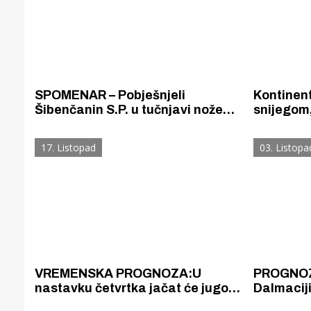
SPOMENAR – Pobješnjeli
Kontinent
Šibenčanin S.P. u tučnjavi nožem
snijegom,
ozlijedio tri osobe – jednoj je
hladnoću 
odsjekao tri prsta na desnoj ruci,
Dalmacij
17. Listopad
03. Listopa
a dvjema po jedan prst na lijevoj
jugom ko
ruci. Pravdao se da ga je
više od 7
smantala južina.
VREMENSKA PROGNOZA:U
PROGNOZ
nastavku četvrtka jačat će jugo, u
Dalmaciji
petak će kiše i pljuskova biti
sjeverno