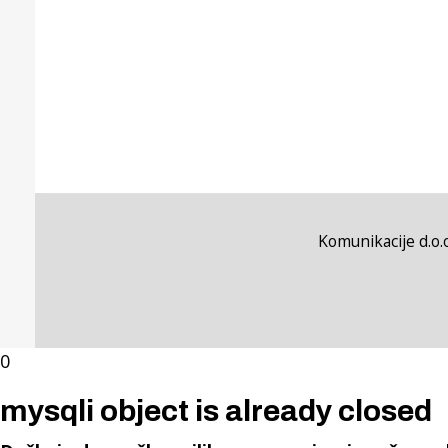
Komunikacije d.o.o
0
mysqli object is already closed