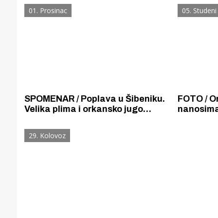
uglavnom duž Jadrana
01. Prosinac
05. Studeni
SPOMENAR / Poplava u Šibeniku.
FOTO / O
Velika plima i orkansko jugo
nanosima
potopili obalu. Stradale kuće,
i cestu n
trgovine i kavane.
promet vo
29. Kolovoz
Gornji tok
Otkrijte h
edukativnom kampusu 