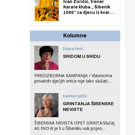
Zmajevac
Ivan Zoričić, trener
Karate kluba „ Šibenik
1066” za djecu iz kvarta
pretvorio svoju garažu
u igraonicu, postavio
ljuljačke i trampolin i
organizirao dječje
Kolumne
ljetno kino.
Diana Ferić
SRIDOM U SRIDU
PREDIZBORNA KAMPANJA / Vlasnicima
privatnih dječjih vrtića nije lako slušati
Restovićeva obećanja jer ispada da to
što oni rade u Šibeniku ne postoji
Karmen Jelčić
GRINTANJA ŠIBENSKE
NEVISTE
ŠIBENSKA NEVISTA OPET GRINTA:Slučaj
AS EKO ili je li u Šibeniku vuk pojeo
magare, a profit ljubav prema