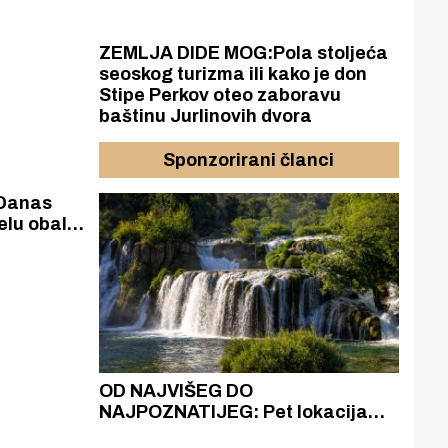
ZEMLJA DIDE MOG:Pola stoljeća
seoskog turizma ili kako je don
Stipe Perkov oteo zaboravu
baštinu Jurlinovih dvora
Sponzorirani članci
Danas
jelu obalu
eoalarm
azak
OD NAJVIŠEG DO
ZA
zgrađeno
NAJPOZNATIJEG: Pet lokacija
AKA
ru
koje otkrivaju različitost slapova
isku