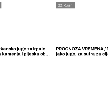
22. Rujan
rkansko jugo zatrpalo
PROGNOZA VREMENA / 
 kamenja i pijeska obalu
jako jugo, za sutra za ci
a Brodarici. Obustavljen
oglašen narančasti met
zila.
 Krke iz prve ruke -
Šibenik spreman za dol
ostel Titius u
električnih autobusa: i
NP Krka u
12 punionica na kolodvo