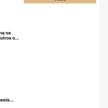
ne ne
jutros od
nski otoci
česte