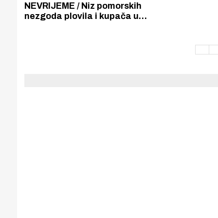
Puljanim
NEVRIJEME / Niz pomorskih
nezgoda plovila i kupača u
pogibeljnim situacijama zbog
nevremena na moru. Na Jadriji
nevrijeme nasukalo dva broda.