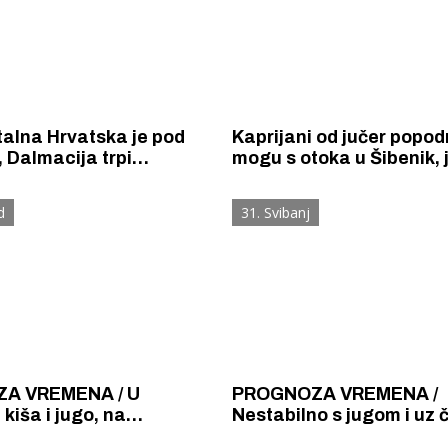
alna Hrvatska je pod
Kaprijani od jučer popod
 Dalmacija trpi
mogu s otoka u Šibenik, 
i jaku buru, a jug
kopna odsječeni svi šibe
e zahvaćen je orkanskim
d
31. Svibanj
je podiže goleme valove
 metara.
A VREMENA / U
PROGNOZA VREMENA /
 kiša i jugo, na
Nestabilno s jugom i uz 
m Jadranu jaka bura
pljuskove s grmljavinom