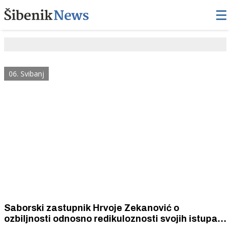
06. Svibanj
Saborski zastupnik Hrvoje Zekanović o
ozbiljnosti odnosno redikuloznosti svojih istupa u
Saboru i izrugivanja oporbom