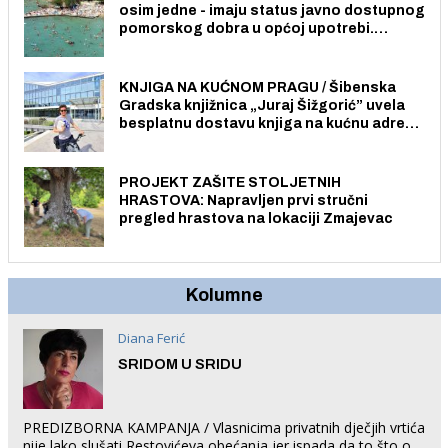
osim jedne - imaju status javno dostupnog
pomorskog dobra u općoj upotrebi.
Pristup je slobodan i besplatan za sve
građane i posjetitelje.
KNJIGA NA KUĆNOM PRAGU / Šibenska
Gradska knjižnica „Juraj Šižgorić” uvela
besplatnu dostavu knjiga na kućnu adresu
električnim biciklom.
PROJEKT ZAŠITE STOLJETNIH
HRASTOVA: Napravljen prvi stručni
pregled hrastova na lokaciji Zmajevac
Kolumne
Diana Ferić
SRIDOM U SRIDU
PREDIZBORNA KAMPANJA / Vlasnicima privatnih dječjih vrtića
nije lako slušati Restovićeva obećanja jer ispada da to što oni