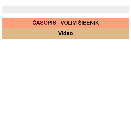
ČASOPIS - VOLIM ŠIBENIK
Video