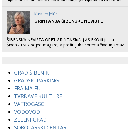
rade u Šibeniku ne postoji
Karmen Jelčić
GRINTANJA ŠIBENSKE NEVISTE
ŠIBENSKA NEVISTA OPET GRINTA:Slučaj AS EKO ili je li u
Šibeniku vuk pojeo magare, a profit ljubav prema životinjama?
GRAD ŠIBENIK
GRADSKI PARKING
FRA MA FU
TVRĐAVE KULTURE
VATROGASCI
VODOVOD
ZELENI GRAD
SOKOLARSKI CENTAR