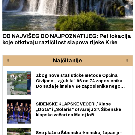
OD NAJVIŠEG DO NAJPOZNATIJEG: Pet lokacija
koje otkrivaju različitost slapova rijeke Krke
Najčitanije
Zbog nove statističke metode Općina
Civljane „izgubila” 46 od 74 zaposlenika.
Do sada je imala više zaposlenika nego
radno sposobnih osoba među svojih 170
stanovnika.
ŠIBENSKE KLAPSKE VEČERI / Klape
„Dota” i „Solaris” otvaraju 27. Šibenske
klapske večeri na Maloj loži
Sve plaže u Šibensko-kninskoj županiji –