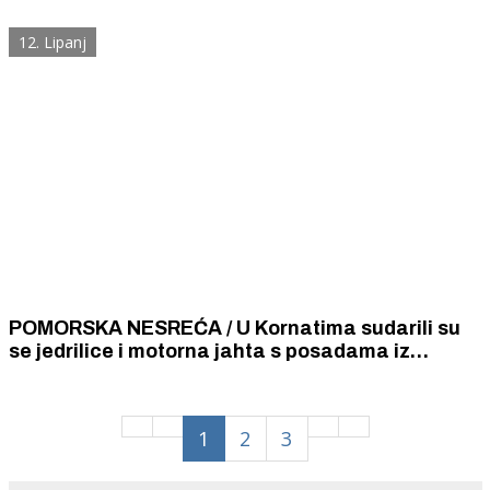
Lopara na Rabu do Rijeke dovezla je trudnicu za
samo 60 minuta.
12. Lipanj
POMORSKA NESREĆA / U Kornatima sudarili su
se jedrilice i motorna jahta s posadama iz
Slovenije. Jedna je osoba teže ozlijeđena.
1
2
3