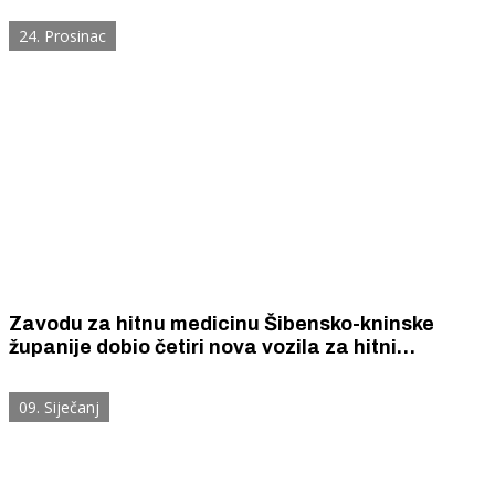
24. Prosinac
Zavodu za hitnu medicinu Šibensko-kninske
županije dobio četiri nova vozila za hitni
medicinski prijevoz i dva sanitetska vozila.
09. Siječanj