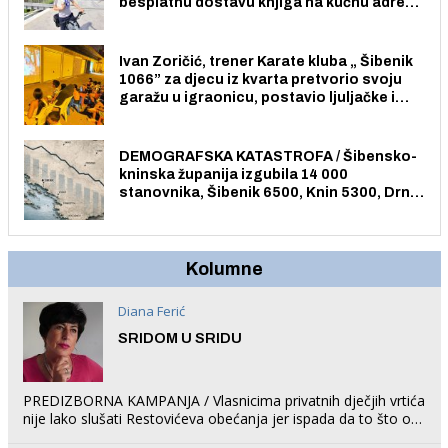
besplatnu dostavu knjiga na kućnu adresu
električnim biciklom.
Ivan Zoričić, trener Karate kluba „ Šibenik
1066” za djecu iz kvarta pretvorio svoju
garažu u igraonicu, postavio ljuljačke i
trampolin i organizirao dječje ljetno kino.
DEMOGRAFSKA KATASTROFA / Šibensko-
kninska županija izgubila 14 000
stanovnika, Šibenik 6500, Knin 5300, Drniš
1758, Skradin 625, Vodice 275...
Kolumne
Diana Ferić
SRIDOM U SRIDU
PREDIZBORNA KAMPANJA / Vlasnicima privatnih dječjih vrtića
nije lako slušati Restovićeva obećanja jer ispada da to što oni
rade u Šibeniku ne postoji