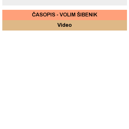
ČASOPIS - VOLIM ŠIBENIK
Video