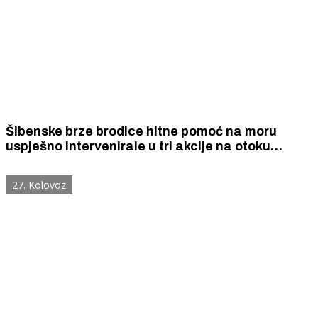
Šibenske brze brodice hitne pomoć na moru
uspješno intervenirale u tri akcije na otoku
Braču. Prevezle su 8 pacijenata među kojima je
bilo dvoje djece.
27. Kolovoz