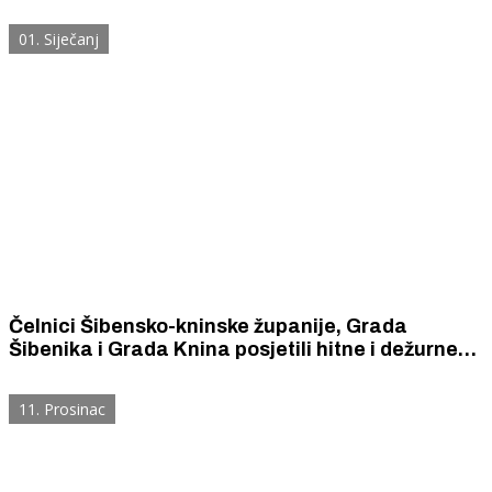
najtežim uvjetima. Do sada su spasile 66 života.
01. Siječanj
Čelnici Šibensko-kninske županije, Grada
Šibenika i Grada Knina posjetili hitne i dežurne
službe u Šibeniku i Kninu
11. Prosinac