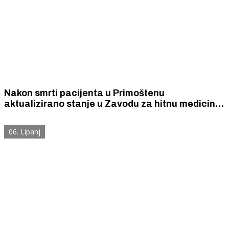
Nakon smrti pacijenta u Primoštenu
aktualizirano stanje u Zavodu za hitnu medicinu
Šibensko-kninske županije
06. Lipanj