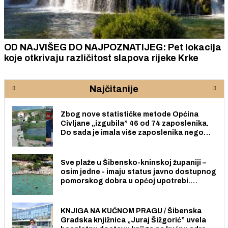
OD NAJVIŠEG DO NAJPOZNATIJEG: Pet lokacija
koje otkrivaju različitost slapova rijeke Krke
Najčitanije
Zbog nove statističke metode Općina
Civljane „izgubila” 46 od 74 zaposlenika.
Do sada je imala više zaposlenika nego
radno sposobnih osoba među svojih 170
stanovnika.
Sve plaže u Šibensko-kninskoj županiji –
osim jedne - imaju status javno dostupnog
pomorskog dobra u općoj upotrebi.
Pristup je slobodan i besplatan za sve
građane i posjetitelje.
KNJIGA NA KUĆNOM PRAGU / Šibenska
Gradska knjižnica „Juraj Šižgorić” uvela