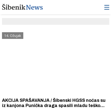
14. Ožujak
AKCIJA SPAŠAVANJA / Šibenski HGSS noćas su
iz kanjona Punička draga spasili mladu teško
ozlijeđenu strankinju