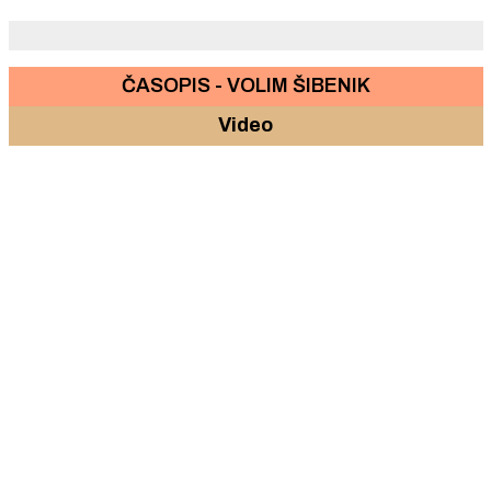
ČASOPIS - VOLIM ŠIBENIK
Video