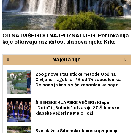
OD NAJVIŠEG DO NAJPOZNATIJEG: Pet lokacija
koje otkrivaju različitost slapova rijeke Krke
Najčitanije
Zbog nove statističke metode Općina
Civljane „izgubila” 46 od 74 zaposlenika.
Do sada je imala više zaposlenika nego
radno sposobnih osoba među svojih 170
stanovnika.
ŠIBENSKE KLAPSKE VEČERI / Klape
„Dota” i „Solaris” otvaraju 27. Šibenske
klapske večeri na Maloj loži
Sve plaže u Šibensko-kninskoj županiji –