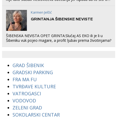
rade u Šibeniku ne postoji
Karmen Jelčić
GRINTANJA ŠIBENSKE NEVISTE
ŠIBENSKA NEVISTA OPET GRINTA:Slučaj AS EKO ili je li u
Šibeniku vuk pojeo magare, a profit ljubav prema životinjama?
GRAD ŠIBENIK
GRADSKI PARKING
FRA MA FU
TVRĐAVE KULTURE
VATROGASCI
VODOVOD
ZELENI GRAD
SOKOLARSKI CENTAR