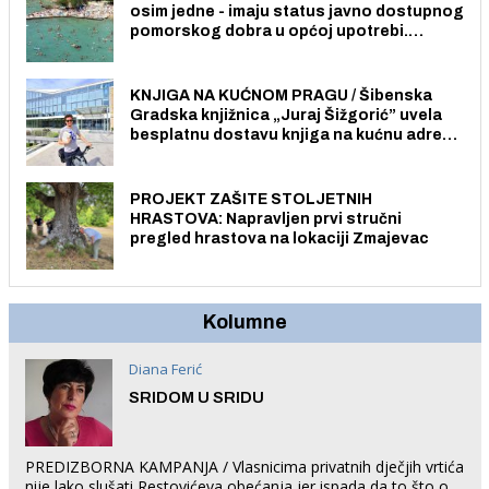
osim jedne - imaju status javno dostupnog
pomorskog dobra u općoj upotrebi.
Pristup je slobodan i besplatan za sve
građane i posjetitelje.
KNJIGA NA KUĆNOM PRAGU / Šibenska
Gradska knjižnica „Juraj Šižgorić” uvela
besplatnu dostavu knjiga na kućnu adresu
električnim biciklom.
PROJEKT ZAŠITE STOLJETNIH
HRASTOVA: Napravljen prvi stručni
pregled hrastova na lokaciji Zmajevac
Kolumne
Diana Ferić
SRIDOM U SRIDU
PREDIZBORNA KAMPANJA / Vlasnicima privatnih dječjih vrtića
nije lako slušati Restovićeva obećanja jer ispada da to što oni