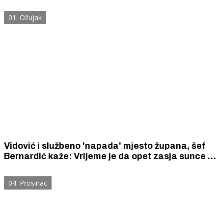
vlast ne reagira
01. Ožujak
Vidović i službeno 'napada' mjesto župana, šef
Bernardić kaže: Vrijeme je da opet zasja sunce u
Šibensko - kninskoj županiji
04. Prosinac