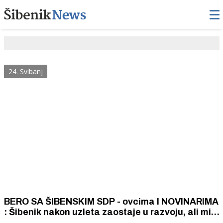
24. Svibanj
BERO SA ŠIBENSKIM SDP - ovcima I NOVINARIMA
: Šibenik nakon uzleta zaostaje u razvoju, ali mi
ćemo to promijeniti, a u Hrvatskoj ćemo suzbiti