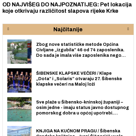
OD NAJVIŠEG DO NAJPOZNATIJEG: Pet lokacija
koje otkrivaju različitost slapova rijeke Krke
Najčitanije
Zbog nove statističke metode Općina
Civljane „izgubila” 46 od 74 zaposlenika.
Do sada je imala više zaposlenika nego
radno sposobnih osoba među svojih 170
stanovnika.
ŠIBENSKE KLAPSKE VEČERI / Klape
„Dota” i „Solaris” otvaraju 27. Šibenske
klapske večeri na Maloj loži
Sve plaže u Šibensko-kninskoj županiji –
osim jedne - imaju status javno dostupnog
pomorskog dobra u općoj upotrebi.
Pristup je slobodan i besplatan za sve
građane i posjetitelje.
KNJIGA NA KUĆNOM PRAGU / Šibenska