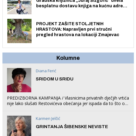
Gradska knjižnica „Juraj Šižgorić” uvela
besplatnu dostavu knjiga na kućnu adresu
električnim biciklom.
PROJEKT ZAŠITE STOLJETNIH
HRASTOVA: Napravljen prvi stručni
pregled hrastova na lokaciji Zmajevac
Kolumne
Diana Ferić
SRIDOM U SRIDU
PREDIZBORNA KAMPANJA / Vlasnicima privatnih dječjih vrtića
nije lako slušati Restovićeva obećanja jer ispada da to što oni
rade u Šibeniku ne postoji
Karmen Jelčić
GRINTANJA ŠIBENSKE NEVISTE