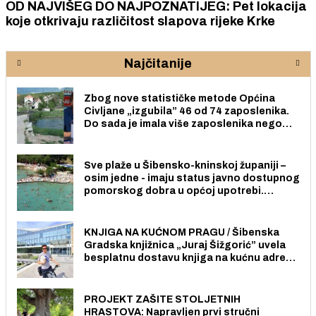
OD NAJVIŠEG DO NAJPOZNATIJEG: Pet lokacija
koje otkrivaju različitost slapova rijeke Krke
Najčitanije
Zbog nove statističke metode Općina
Civljane „izgubila” 46 od 74 zaposlenika.
Do sada je imala više zaposlenika nego
radno sposobnih osoba među svojih 170
stanovnika.
Sve plaže u Šibensko-kninskoj županiji –
osim jedne - imaju status javno dostupnog
pomorskog dobra u općoj upotrebi.
Pristup je slobodan i besplatan za sve
građane i posjetitelje.
KNJIGA NA KUĆNOM PRAGU / Šibenska
Gradska knjižnica „Juraj Šižgorić” uvela
besplatnu dostavu knjiga na kućnu adresu
električnim biciklom.
PROJEKT ZAŠITE STOLJETNIH
HRASTOVA: Napravljen prvi stručni