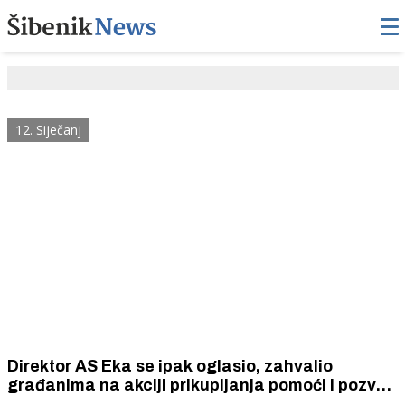
12. Siječanj
Direktor AS Eka se ipak oglasio, zahvalio
građanima na akciji prikupljanja pomoći i pozvao
ih da udome pse iz azila