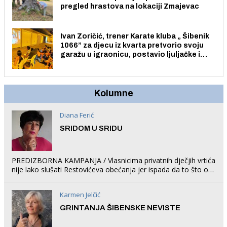
pregled hrastova na lokaciji Zmajevac
Ivan Zoričić, trener Karate kluba „ Šibenik
1066” za djecu iz kvarta pretvorio svoju
garažu u igraonicu, postavio ljuljačke i
trampolin i organizirao dječje ljetno kino.
Kolumne
Diana Ferić
SRIDOM U SRIDU
PREDIZBORNA KAMPANJA / Vlasnicima privatnih dječjih vrtića
nije lako slušati Restovićeva obećanja jer ispada da to što oni
rade u Šibeniku ne postoji
Karmen Jelčić
GRINTANJA ŠIBENSKE NEVISTE