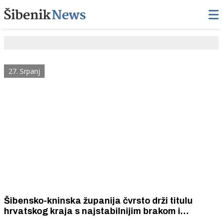
27. Srpanj
Šibensko-kninska županija čvrsto drži titulu
hrvatskog kraja s najstabilnijim brakom i
najmanje razvoda.