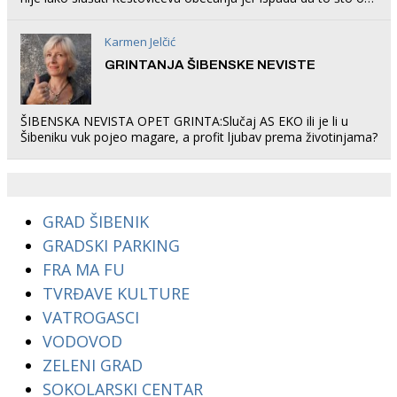
rade u Šibeniku ne postoji
Karmen Jelčić
GRINTANJA ŠIBENSKE NEVISTE
ŠIBENSKA NEVISTA OPET GRINTA:Slučaj AS EKO ili je li u
Šibeniku vuk pojeo magare, a profit ljubav prema životinjama?
GRAD ŠIBENIK
GRADSKI PARKING
FRA MA FU
TVRĐAVE KULTURE
VATROGASCI
VODOVOD
ZELENI GRAD
SOKOLARSKI CENTAR