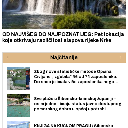
OD NAJVIŠEG DO NAJPOZNATIJEG: Pet lokacija
koje otkrivaju različitost slapova rijeke Krke
Najčitanije
Zbog nove statističke metode Općina
Civljane „izgubila” 46 od 74 zaposlenika.
Do sada je imala više zaposlenika nego
radno sposobnih osoba među svojih 170
stanovnika.
Sve plaže u Šibensko-kninskoj županiji –
osim jedne - imaju status javno dostupnog
pomorskog dobra u općoj upotrebi.
Pristup je slobodan i besplatan za sve
građane i posjetitelje.
KNJIGA NA KUĆNOM PRAGU / Šibenska