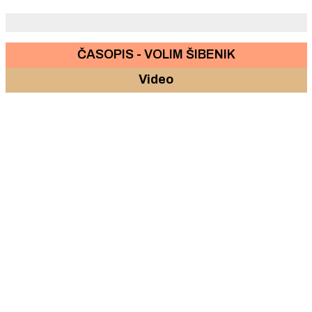
ČASOPIS - VOLIM ŠIBENIK
Video