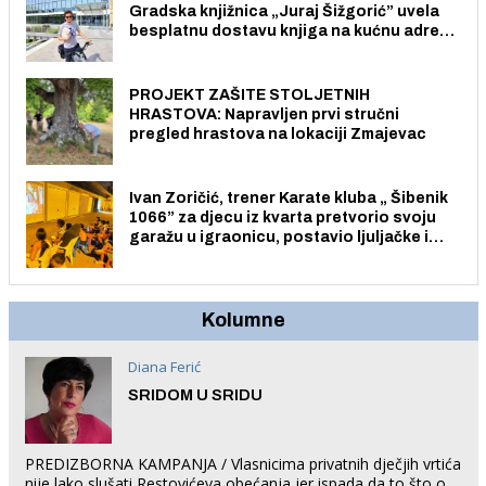
Gradska knjižnica „Juraj Šižgorić” uvela
besplatnu dostavu knjiga na kućnu adresu
električnim biciklom.
PROJEKT ZAŠITE STOLJETNIH
HRASTOVA: Napravljen prvi stručni
pregled hrastova na lokaciji Zmajevac
Ivan Zoričić, trener Karate kluba „ Šibenik
1066” za djecu iz kvarta pretvorio svoju
garažu u igraonicu, postavio ljuljačke i
trampolin i organizirao dječje ljetno kino.
Kolumne
Diana Ferić
SRIDOM U SRIDU
PREDIZBORNA KAMPANJA / Vlasnicima privatnih dječjih vrtića
nije lako slušati Restovićeva obećanja jer ispada da to što oni