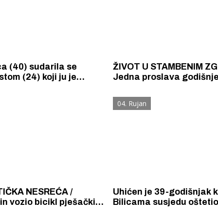
ca (40) sudarila se
ŽIVOT U STAMBENIM Z
tom (24) koji ju je
Jedna proslava godišnje
. Oboje su zadobili teške
za zalijevanje cvijeća, 
ozljede.
vike, glasne glazbe, tendi
04. Rujan
na balkonima, bacanje b
kroz prozore...
TIČKA NESREĆA /
Uhićen je 39-godišnjak ko
n vozio bicikl pješačkim
Bilicama susjedu ošteti
om pa se zabio u
vrata, poštanski sanduč