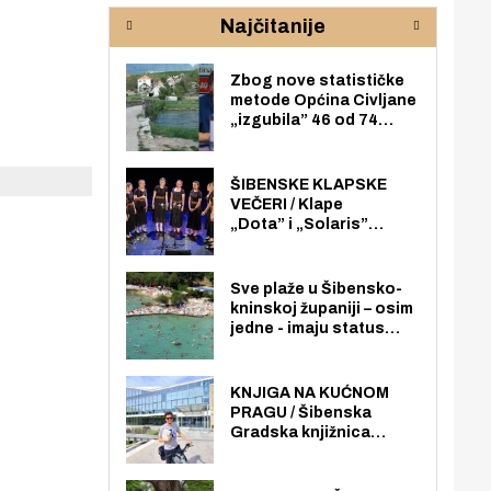
rijeke Krke
sud
Najčitanije
pod
zaj
Zbog nove statističke
metode Općina Civljane
„izgubila” 46 od 74
zaposlenika. Do sada je
imala više zaposlenika
nego radno sposobnih
ŠIBENSKE KLAPSKE
osoba među svojih 170
VEČERI / Klape
stanovnika.
„Dota” i „Solaris”
otvaraju 27. Šibenske
klapske večeri na Maloj
loži
Sve plaže u Šibensko-
kninskoj županiji – osim
jedne - imaju status
javno dostupnog
pomorskog dobra u
općoj upotrebi. Pristup
KNJIGA NA KUĆNOM
je slobodan i besplatan
PRAGU / Šibenska
za sve građane i
Gradska knjižnica
posjetitelje.
„Juraj Šižgorić” uvela
besplatnu dostavu