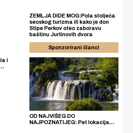
 stolicu u
ZEMLJA DIDE MOG:Pola stoljeća
seoskog turizma ili kako je don
Stipe Perkov oteo zaboravu
baštinu Jurlinovih dvora
Sponzorirani članci
la i
u i
ih ozljeda
azak
OD NAJVIŠEG DO
ZA
zgrađeno
NAJPOZNATIJEG: Pet lokacija
AKA
ru
koje otkrivaju različitost slapova
isku