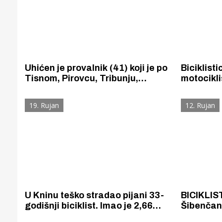
Uhićen je provalnik (41) koji je po
Biciklisti
Tisnom, Pirovcu, Tribunju,
motociklis
Jezerima i Murteru krao sve s
pretjecao
reda – gorivo, bicikle, televizore,
tjelesne 
19. Rujan
12. Rujan
bušilice, štapove za pecanje...
U Kninu teško stradao pijani 33-
BICIKLIS
godišnji biciklist. Imao je 2,66
Šibenčani
g/kg alkohola u krvi.
nogostup