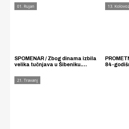
metalni s
01. Rujan
13. Kolovo
teško ozli
SPOMENAR / Zbog dinama izbila
PROMETNA
velika tučnjava u Šibeniku.
84-godiš
Ozlijeđeno je više osoba. Policija
bicikl, sl
je privela i dala u pritvor četvoricu
teške tje
21. Travanj
muškaraca.
Gornji tok
Otkrijte h
edukativnom kampusu 