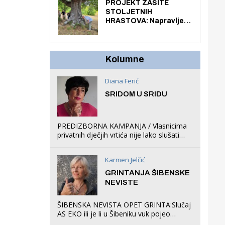
knjiga na kućnu adresu
PROJEKT ZAŠITE
električnim biciklom.
STOLJETNIH
HRASTOVA: Napravljen
prvi stručni pregled
hrastova na lokaciji
Zmajevac
Kolumne
Diana Ferić
SRIDOM U SRIDU
PREDIZBORNA KAMPANJA / Vlasnicima
privatnih dječjih vrtića nije lako slušati
Restovićeva obećanja jer ispada da to
što oni rade u Šibeniku ne postoji
Karmen Jelčić
GRINTANJA ŠIBENSKE
NEVISTE
ŠIBENSKA NEVISTA OPET GRINTA:Slučaj
AS EKO ili je li u Šibeniku vuk pojeo
magare, a profit ljubav prema