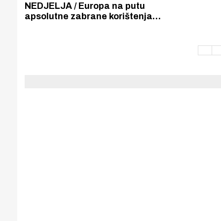
Puljanim
NEDJELJA / Europa na putu
apsolutne zabrane korištenja
automobila i svih drugih motornih
vozila nedjeljom