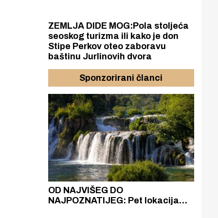
ZEMLJA DIDE MOG:Pola stoljeća
seoskog turizma ili kako je don
Stipe Perkov oteo zaboravu
baštinu Jurlinovih dvora
Sponzorirani članci
azak
OD NAJVIŠEG DO
ZA
zgrađeno
NAJPOZNATIJEG: Pet lokacija
AKA
ru
koje otkrivaju različitost slapova
isku