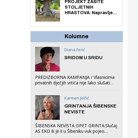
knjiga na kućnu adresu
PROJEKT ZAŠITE
električnim biciklom.
STOLJETNIH
HRASTOVA: Napravljen
prvi stručni pregled
hrastova na lokaciji
Zmajevac
Kolumne
Diana Ferić
SRIDOM U SRIDU
PREDIZBORNA KAMPANJA / Vlasnicima
privatnih dječjih vrtića nije lako slušati
Restovićeva obećanja jer ispada da to
što oni rade u Šibeniku ne postoji
Karmen Jelčić
GRINTANJA ŠIBENSKE
NEVISTE
ŠIBENSKA NEVISTA OPET GRINTA:Slučaj
AS EKO ili je li u Šibeniku vuk pojeo
magare, a profit ljubav prema