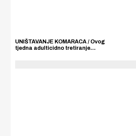
UNIŠTAVANJE KOMARACA / Ovog
tjedna adulticidno tretiranje
komaraca od Jadrije do
Grebaštice