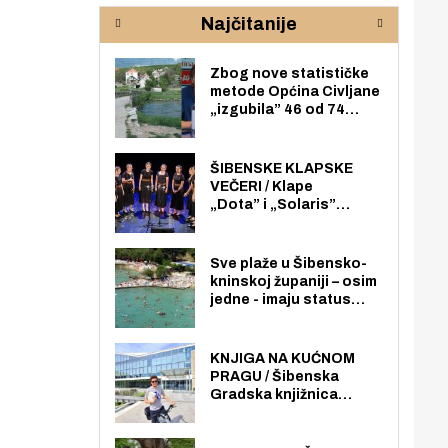
rijeke Krke
sud
Najčitanije
pod
zaj
Zbog nove statističke
metode Općina Civljane
„izgubila” 46 od 74
zaposlenika. Do sada je
imala više zaposlenika
nego radno sposobnih
ŠIBENSKE KLAPSKE
osoba među svojih 170
VEČERI / Klape
stanovnika.
„Dota” i „Solaris”
otvaraju 27. Šibenske
klapske večeri na Maloj
loži
Sve plaže u Šibensko-
kninskoj županiji – osim
jedne - imaju status
javno dostupnog
pomorskog dobra u
općoj upotrebi. Pristup
KNJIGA NA KUĆNOM
je slobodan i besplatan
PRAGU / Šibenska
za sve građane i
Gradska knjižnica
posjetitelje.
„Juraj Šižgorić” uvela
besplatnu dostavu