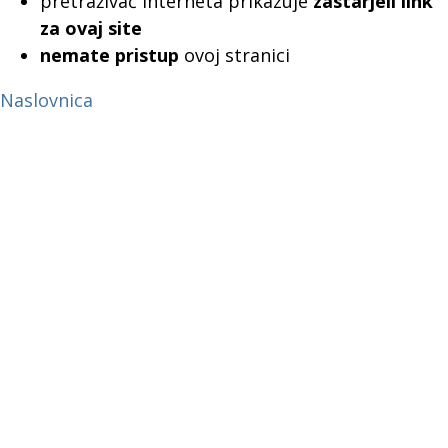
pretraživač interneta prikazuje
zastarjeli link
za ovaj site
nemate pristup
ovoj stranici
Naslovnica