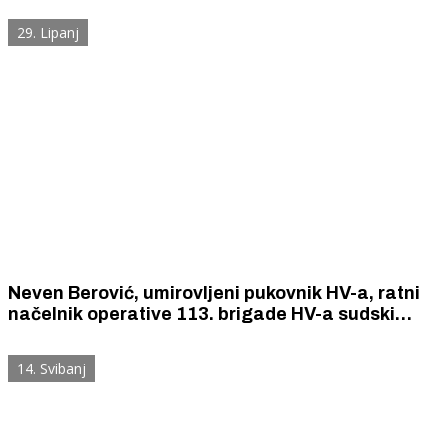
krivotvorinama koje stigmatiziraju Hrvatsku
29. Lipanj
Neven Berović, umirovljeni pukovnik HV-a, ratni
načelnik operative 113. brigade HV-a sudski
kažnjen za klevetanje ratnog načelnika PU
Nikole Vukošića i neistine o oslobađanju Drniša
14. Svibanj
1991.