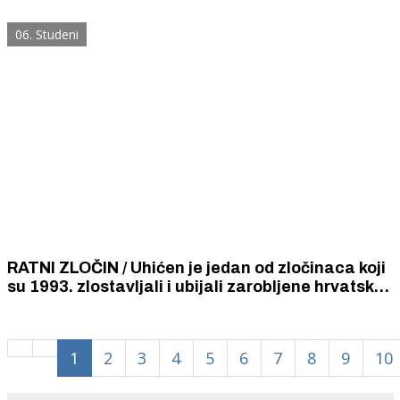
ratnih zločina protiv civilnog stanovništva
počinjenih u okupiranom Drnišu tijekom 1994. i
06. Studeni
1995. godine
RATNI ZLOČIN / Uhićen je jedan od zločinaca koji
su 1993. zlostavljali i ubijali zarobljene hrvatske
branitelje u Dragišićima. Tijela Borisa Troskota i
Borislava Periše nikada nisu pronađena.
1
2
3
4
5
6
7
8
9
10