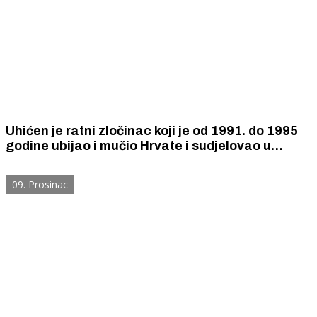
Uhićen je ratni zločinac koji je od 1991. do 1995
godine ubijao i mučio Hrvate i sudjelovao u
rušenju svih crkvi na okupiranom području
Vodica i Skradina.
09. Prosinac