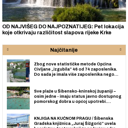
OD NAJVIŠEG DO NAJPOZNATIJEG: Pet lokacija
koje otkrivaju različitost slapova rijeke Krke
Najčitanije
Zbog nove statističke metode Općina
Civljane „izgubila” 46 od 74 zaposlenika.
Do sada je imala više zaposlenika nego
radno sposobnih osoba među svojih 170
stanovnika.
Sve plaže u Šibensko-kninskoj županiji –
osim jedne - imaju status javno dostupnog
pomorskog dobra u općoj upotrebi.
Pristup je slobodan i besplatan za sve
građane i posjetitelje.
KNJIGA NA KUĆNOM PRAGU / Šibenska
Gradska knjižnica „Juraj Šižgorić” uvela