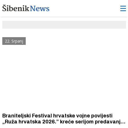
22. Srpanj
Braniteljski Festival hrvatske vojne povijesti
„Ruža hrvatska 2026.” kreće serijom predavanja
koja obračunavaju s obmanama, lažima i