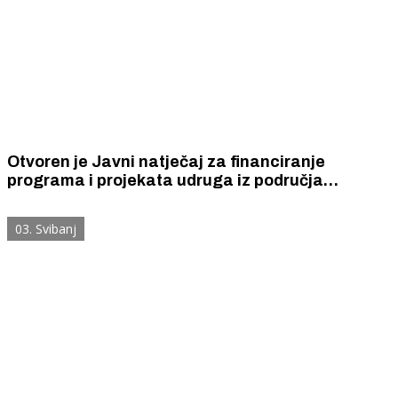
Otvoren je Javni natječaj za financiranje
programa i projekata udruga iz područja
zdravstva, socijalne skrbi, veteranskih udruga i
udruga proizašlih iz Domovinskog rata za 2026.
03. Svibanj