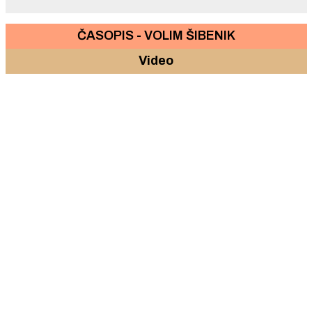
ČASOPIS - VOLIM ŠIBENIK
Video