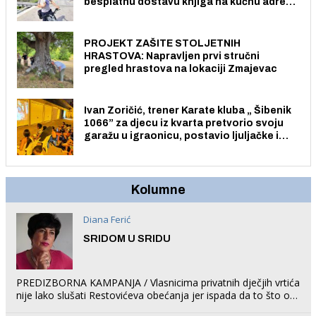
besplatnu dostavu knjiga na kućnu adresu
električnim biciklom.
PROJEKT ZAŠITE STOLJETNIH
HRASTOVA: Napravljen prvi stručni
pregled hrastova na lokaciji Zmajevac
Ivan Zoričić, trener Karate kluba „ Šibenik
1066” za djecu iz kvarta pretvorio svoju
garažu u igraonicu, postavio ljuljačke i
trampolin i organizirao dječje ljetno kino.
Kolumne
Diana Ferić
SRIDOM U SRIDU
PREDIZBORNA KAMPANJA / Vlasnicima privatnih dječjih vrtića
nije lako slušati Restovićeva obećanja jer ispada da to što oni
rade u Šibeniku ne postoji