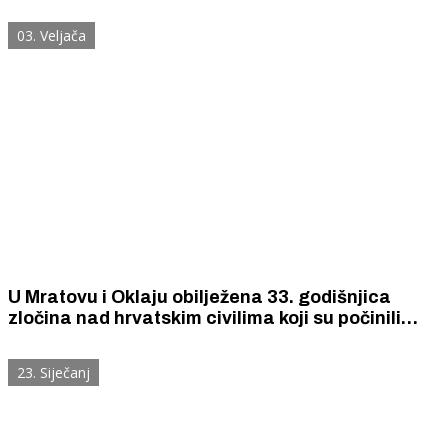
selu Dragišići 1993. godine počinjen ratni zločin
03. Veljača
U Mratovu i Oklaju obilježena 33. godišnjica
zločina nad hrvatskim civilima koji su počinili
pripadnici Srpske Vojske Krajine i Kragujevačkog
četničkog pokreta
23. Siječanj