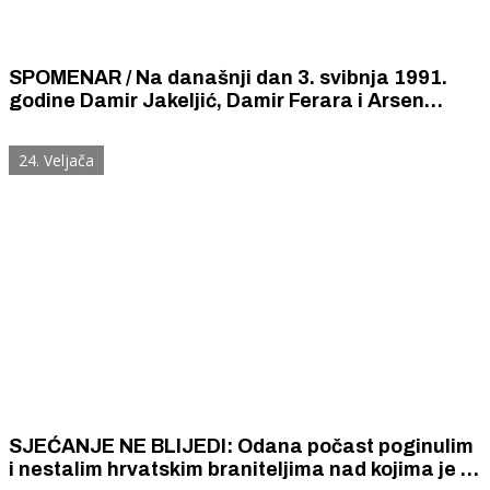
SPOMENAR / Na današnji dan 3. svibnja 1991.
godine Damir Jakeljić, Damir Ferara i Arsen
Krapljanov podigli su hrvatsku zastava na Domu
JNA u središtu Šibeniku
24. Veljača
SJEĆANJE NE BLIJEDI: Odana počast poginulim
i nestalim hrvatskim braniteljima nad kojima je u