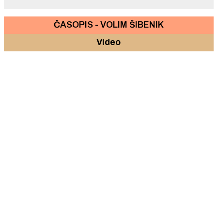
ČASOPIS - VOLIM ŠIBENIK
Video