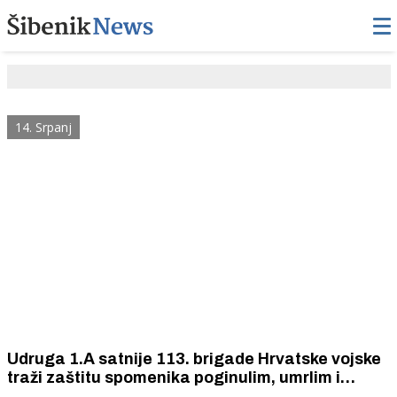
14. Srpanj
Udruga 1.A satnije 113. brigade Hrvatske vojske
traži zaštitu spomenika poginulim, umrlim i
nestalim braniteljima od devastacija i