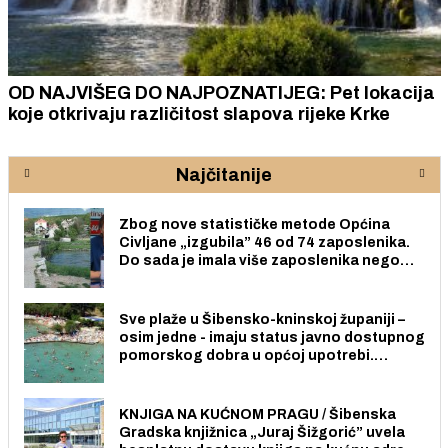
OD NAJVIŠEG DO NAJPOZNATIJEG: Pet lokacija
koje otkrivaju različitost slapova rijeke Krke
Najčitanije
Zbog nove statističke metode Općina
Civljane „izgubila” 46 od 74 zaposlenika.
Do sada je imala više zaposlenika nego
radno sposobnih osoba među svojih 170
stanovnika.
Sve plaže u Šibensko-kninskoj županiji –
osim jedne - imaju status javno dostupnog
pomorskog dobra u općoj upotrebi.
Pristup je slobodan i besplatan za sve
građane i posjetitelje.
KNJIGA NA KUĆNOM PRAGU / Šibenska
Gradska knjižnica „Juraj Šižgorić” uvela