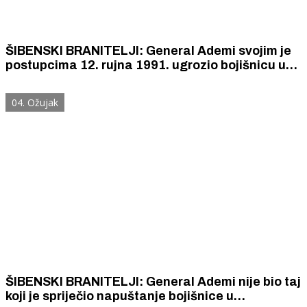
ŠIBENSKI BRANITELJI: General Ademi svojim je
postupcima 12. rujna 1991. ugrozio bojišnicu u
zaleđu Skradina o kojoj je ovisila sudbina
Šibenika
04. Ožujak
ŠIBENSKI BRANITELJI: General Ademi nije bio taj
koji je spriječio napuštanje bojišnice u