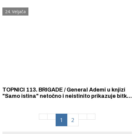
skradinskom zaleđu u rujnu 1991.
24. Veljača
TOPNICI 113. BRIGADE / General Ademi u knjizi
"Samo istina" netočno i neistinito prikazuje bitku
za Šibenik i topničku bitnicu "Joko"
1
2