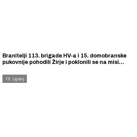
Branitelji 113. brigade HV-a i 15. domobranske
pukovnije pohodili Žirje i poklonili se na misi
zadušnici svom suborcu pokojnom Draganu
Jerebaru
19. Lipanj