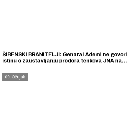
ŠIBENSKI BRANITELJI: Genaral Ademi ne govori
istinu o zaustavljanju prodora tenkova JNA na
Šibenski most. Zapovijed je stigla kasno.
Strategije obrane Šibenika nije bilo.
09. Ožujak