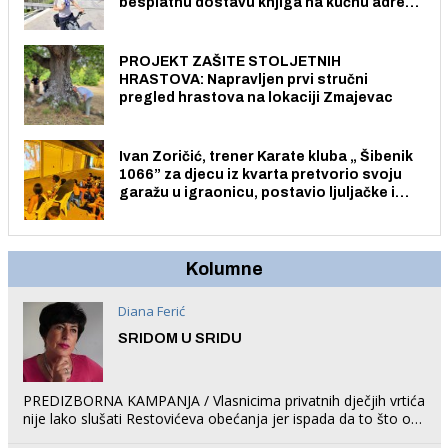
besplatnu dostavu knjiga na kućnu adresu
električnim biciklom.
PROJEKT ZAŠITE STOLJETNIH
HRASTOVA: Napravljen prvi stručni
pregled hrastova na lokaciji Zmajevac
Ivan Zoričić, trener Karate kluba „ Šibenik
1066” za djecu iz kvarta pretvorio svoju
garažu u igraonicu, postavio ljuljačke i
trampolin i organizirao dječje ljetno kino.
Kolumne
Diana Ferić
SRIDOM U SRIDU
PREDIZBORNA KAMPANJA / Vlasnicima privatnih dječjih vrtića
nije lako slušati Restovićeva obećanja jer ispada da to što oni
rade u Šibeniku ne postoji