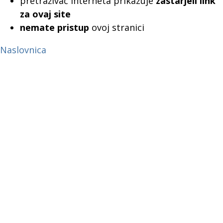
pretraživač interneta prikazuje
zastarjeli link
za ovaj site
nemate pristup
ovoj stranici
Naslovnica