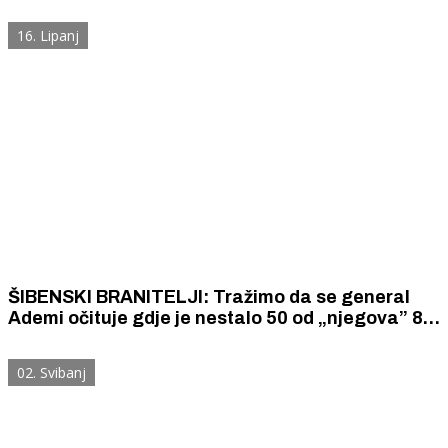
Domovinskom ratu. Jesu li među njima i šibenske
130-tice?
16. Lipanj
ŠIBENSKI BRANITELJI: Tražimo da se general
Ademi očituje gdje je nestalo 50 od „njegova” 83
topa koja su, kako tvrdi, zarobiljena na području
Rogoznice 1991. godine?
02. Svibanj