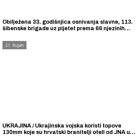
Obilježena 33. godišnjica osnivanja slavne, 113.
šibenske brigade uz pijetet prema 66 njezinih
poginulih pripadnika
21. Rujan
UKRAJINA / Ukrajinska vojska koristi topove
130mm koje su hrvatski branitelji oteli od JNA u