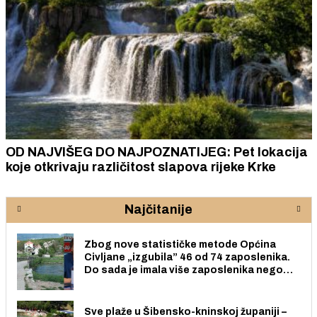
OD NAJVIŠEG DO NAJPOZNATIJEG: Pet lokacija
koje otkrivaju različitost slapova rijeke Krke
Najčitanije
Zbog nove statističke metode Općina
Civljane „izgubila” 46 od 74 zaposlenika.
Do sada je imala više zaposlenika nego
radno sposobnih osoba među svojih 170
stanovnika.
Sve plaže u Šibensko-kninskoj županiji –