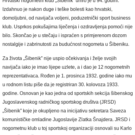
Hrvatski nogometni klub „Šibenik” umro je u 94. godini.
Izdahnuo je nakon duge i teške bolesti kao hrvatski,
domoljubni, od navijača voljeni, poduzetnički sport business
klub. Usprkos pokušajima liječenja i ozdravljenja pomoći nije
bilo. Skončao je u stečaju i ispraćen s primjerenom dozom
nostalgije i zabrinutosti za budućnost nogometa u Šibeniku.
Za života „Šibenik” nije uspio očekivanja i želje svojih
navijača iako je imao lijepe uzlete, a i dao je 12 nogometnih
reprezentativaca. Rođen je 1. prosinca 1932. godine iako mu
u rodnom listu piše da je registriran 30. kolovoza 1933.
godine. Osnovan je kao jedna od sportskih sekcija šibenskog
Jugoslavenskog radničkog sportskog društva (JRSD)
„Šibenik” koje je okupljeno na inicijativu sekretara Saveza
komunističke omladine Jugoslavije Zlatka Šnajdera. JRSD i
nogometnu klub u toj sportskoj organizaciji osnovali su Karlo