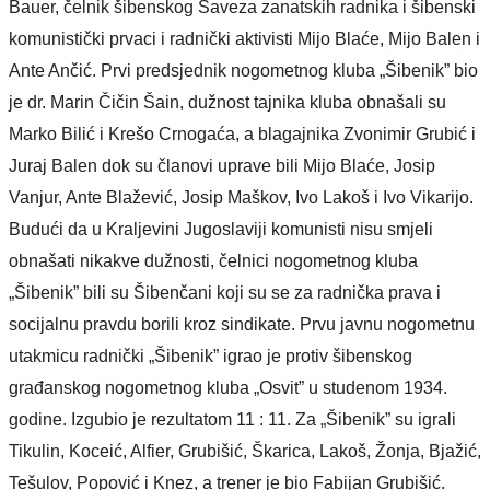
Bauer, čelnik šibenskog Saveza zanatskih radnika i šibenski
komunistički prvaci i radnički aktivisti Mijo Blaće, Mijo Balen i
Ante Ančić. Prvi predsjednik nogometnog kluba „Šibenik” bio
je dr. Marin Čičin Šain, dužnost tajnika kluba obnašali su
Marko Bilić i Krešo Crnogaća, a blagajnika Zvonimir Grubić i
Juraj Balen dok su članovi uprave bili Mijo Blaće, Josip
Vanjur, Ante Blažević, Josip Maškov, Ivo Lakoš i Ivo Vikarijo.
Budući da u Kraljevini Jugoslaviji komunisti nisu smjeli
obnašati nikakve dužnosti, čelnici nogometnog kluba
„Šibenik” bili su Šibenčani koji su se za radnička prava i
socijalnu pravdu borili kroz sindikate. Prvu javnu nogometnu
utakmicu radnički „Šibenik” igrao je protiv šibenskog
građanskog nogometnog kluba „Osvit” u studenom 1934.
godine. Izgubio je rezultatom 11 : 11. Za „Šibenik” su igrali
Tikulin, Koceić, Alfier, Grubišić, Škarica, Lakoš, Žonja, Bjažić,
Tešulov, Popović i Knez, a trener je bio Fabijan Grubišić.