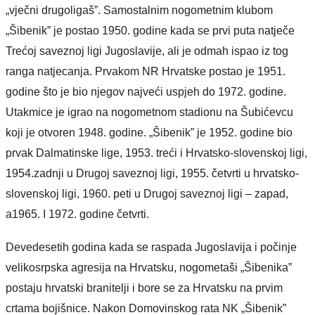
„vječni drugoligaš”. Samostalnim nogometnim klubom
„Šibenik” je postao 1950. godine kada se prvi puta natječe
Trećoj saveznoj ligi Jugoslavije, ali je odmah ispao iz tog
ranga natjecanja. Prvakom NR Hrvatske postao je 1951.
godine što je bio njegov najveći uspjeh do 1972. godine.
Utakmice je igrao na nogometnom stadionu na Šubićevcu
koji je otvoren 1948. godine. „Šibenik” je 1952. godine bio
prvak Dalmatinske lige, 1953. treći i Hrvatsko-slovenskoj ligi,
1954.zadnji u Drugoj saveznoj ligi, 1955. četvrti u hrvatsko-
slovenskoj ligi, 1960. peti u Drugoj saveznoj ligi – zapad,
a1965. I 1972. godine četvrti.
Devedesetih godina kada se raspada Jugoslavija i počinje
velikosrpska agresija na Hrvatsku, nogometaši „Šibenika”
postaju hrvatski branitelji i bore se za Hrvatsku na prvim
crtama bojišnice. Nakon Domovinskog rata NK „Šibenik”