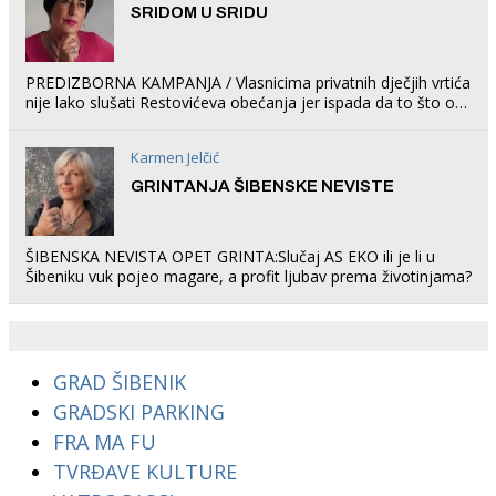
SRIDOM U SRIDU
PREDIZBORNA KAMPANJA / Vlasnicima privatnih dječjih vrtića
nije lako slušati Restovićeva obećanja jer ispada da to što oni
rade u Šibeniku ne postoji
Karmen Jelčić
GRINTANJA ŠIBENSKE NEVISTE
ŠIBENSKA NEVISTA OPET GRINTA:Slučaj AS EKO ili je li u
Šibeniku vuk pojeo magare, a profit ljubav prema životinjama?
GRAD ŠIBENIK
GRADSKI PARKING
FRA MA FU
TVRĐAVE KULTURE