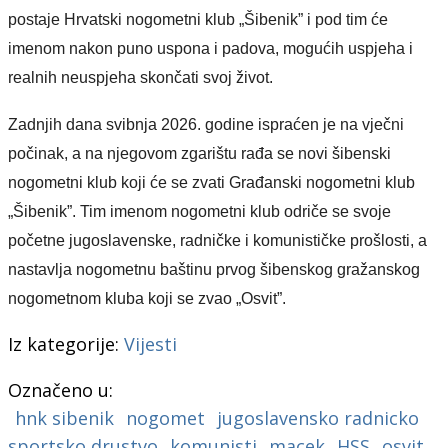
postaje Hrvatski nogometni klub „Šibenik” i pod tim će
imenom nakon puno uspona i padova, mogućih uspjeha i
realnih neuspjeha skončati svoj život.
Zadnjih dana svibnja 2026. godine ispraćen je na vječni
počinak, a na njegovom zgarištu rađa se novi šibenski
nogometni klub koji će se zvati Građanski nogometni klub
„Šibenik”. Tim imenom nogometni klub odriče se svoje
početne jugoslavenske, radničke i komunističke prošlosti, a
nastavlja nogometnu baštinu prvog šibenskog gražanskog
nogometnom kluba koji se zvao „Osvit”.
Iz kategorije:
Vijesti
Označeno u:
hnk sibenik
nogomet
jugoslavensko radnicko
sportsko drustvo
komunisti
macek
HSS
osvit