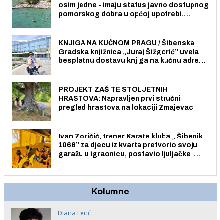
osim jedne - imaju status javno dostupnog
pomorskog dobra u općoj upotrebi.
Pristup je slobodan i besplatan za sve
građane i posjetitelje.
KNJIGA NA KUĆNOM PRAGU / Šibenska
Gradska knjižnica „Juraj Šižgorić” uvela
besplatnu dostavu knjiga na kućnu adresu
električnim biciklom.
PROJEKT ZAŠITE STOLJETNIH
HRASTOVA: Napravljen prvi stručni
pregled hrastova na lokaciji Zmajevac
Ivan Zoričić, trener Karate kluba „ Šibenik
1066” za djecu iz kvarta pretvorio svoju
garažu u igraonicu, postavio ljuljačke i
trampolin i organizirao dječje ljetno kino.
Kolumne
Diana Ferić