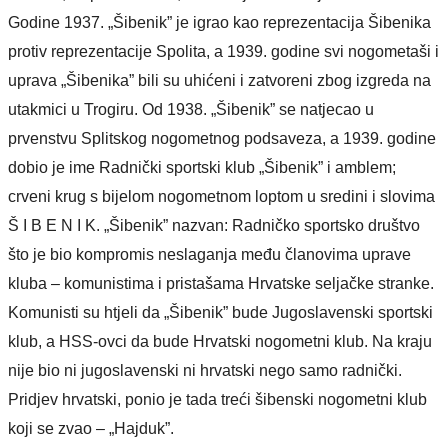
Godine 1937. „Šibenik” je igrao kao reprezentacija Šibenika
protiv reprezentacije Spolita, a 1939. godine svi nogometaši i
uprava „Šibenika” bili su uhićeni i zatvoreni zbog izgreda na
utakmici u Trogiru. Od 1938. „Šibenik” se natjecao u
prvenstvu Splitskog nogometnog podsaveza, a 1939. godine
dobio je ime Radnički sportski klub „Šibenik” i amblem;
crveni krug s bijelom nogometnom loptom u sredini i slovima
Š I B E N I K. „Šibenik” nazvan: Radničko sportsko društvo
što je bio kompromis neslaganja među članovima uprave
kluba – komunistima i pristašama Hrvatske seljačke stranke.
Komunisti su htjeli da „Šibenik” bude Jugoslavenski sportski
klub, a HSS-ovci da bude Hrvatski nogometni klub. Na kraju
nije bio ni jugoslavenski ni hrvatski nego samo radnički.
Pridjev hrvatski, ponio je tada treći šibenski nogometni klub
koji se zvao – „Hajduk”.