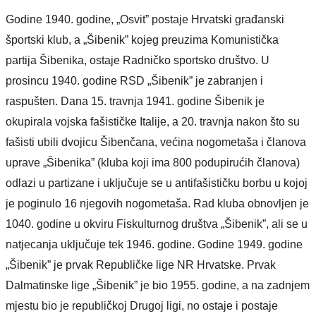
Godine 1940. godine, „Osvit” postaje Hrvatski građanski
športski klub, a „Šibenik” kojeg preuzima Komunistička
partija Šibenika, ostaje Radničko sportsko društvo. U
prosincu 1940. godine RSD „Šibenik” je zabranjen i
raspušten. Dana 15. travnja 1941. godine Šibenik je
okupirala vojska fašističke Italije, a 20. travnja nakon što su
fašisti ubili dvojicu Šibenčana, većina nogometaša i članova
uprave „Šibenika” (kluba koji ima 800 podupirućih članova)
odlazi u partizane i uključuje se u antifašističku borbu u kojoj
je poginulo 16 njegovih nogometaša. Rad kluba obnovljen je
1040. godine u okviru Fiskulturnog društva „Šibenik”, ali se u
natjecanja uključuje tek 1946. godine. Godine 1949. godine
„Šibenik” je prvak Republičke lige NR Hrvatske. Prvak
Dalmatinske lige „Šibenik” je bio 1955. godine, a na zadnjem
mjestu bio je republičkoj Drugoj ligi, no ostaje i postaje