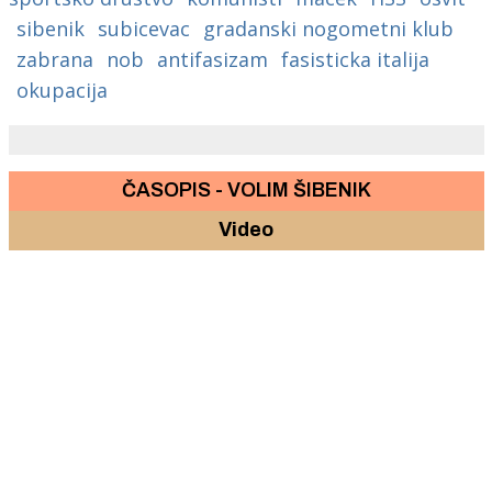
sibenik
subicevac
gradanski nogometni klub
zabrana
nob
antifasizam
fasisticka italija
okupacija
ČASOPIS - VOLIM ŠIBENIK
Video