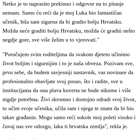
Netko je to naprasito prekinuo i odgovor na to pitanje
nemam. Samo ću reći da je moj Luka bio fantastičan
učenik, bila sam sigurna da bi gradio bolju Hrvatsku.
Možda neće graditi bolju Hrvatsku, možda će graditi nešto
negdje gore, sve više želim u to vjerovati."
"Poručujem svim roditeljima da svakom djetetu učinimo
život boljim i sigurnijim i to je naša obveza. Pozivam sve,
prvu sebe, da budem savjesniji nastavnik, vas novinare da
profesionalno obavljate svoj posao, što i radite, sve u
institucijama da ona plava kuverta ne bude nikome i više
nigdje potrebna. Živi skromno i dostojno odradi svoj život,
to učim svoje učenika, učila sam i njega te znam da bi bio
takav građanin. Mogu samo reći sokole moj poleti visoko i
čuvaj nas sve odozgo, laka ti hrvatska zemlja", rekla je.