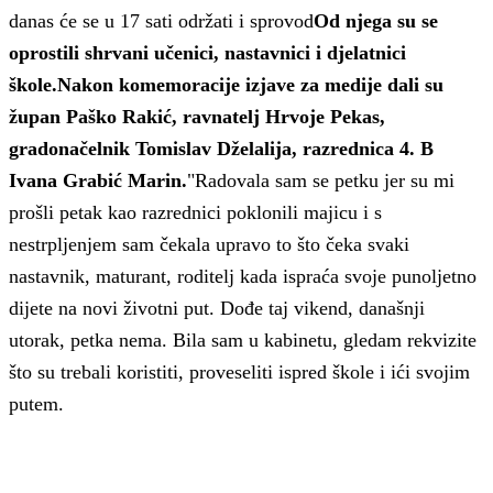
danas će se u 17 sati održati i sprovod
Od njega su se
oprostili shrvani učenici, nastavnici i djelatnici
škole.Nakon komemoracije izjave za medije dali su
župan Paško Rakić, ravnatelj Hrvoje Pekas,
gradonačelnik Tomislav Dželalija, razrednica 4. B
Ivana Grabić Marin.
"Radovala sam se petku jer su mi
prošli petak kao razrednici poklonili majicu i s
nestrpljenjem sam čekala upravo to što čeka svaki
nastavnik, maturant, roditelj kada ispraća svoje punoljetno
dijete na novi životni put. Dođe taj vikend, današnji
utorak, petka nema. Bila sam u kabinetu, gledam rekvizite
što su trebali koristiti, proveseliti ispred škole i ići svojim
putem.