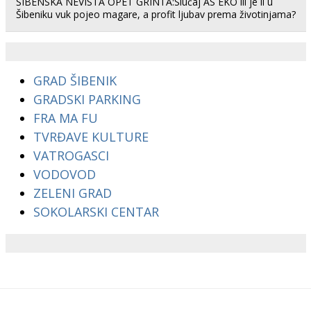
ŠIBENSKA NEVISTA OPET GRINTA:Slučaj AS EKO ili je li u
Šibeniku vuk pojeo magare, a profit ljubav prema životinjama?
GRAD ŠIBENIK
GRADSKI PARKING
FRA MA FU
TVRĐAVE KULTURE
VATROGASCI
VODOVOD
ZELENI GRAD
SOKOLARSKI CENTAR