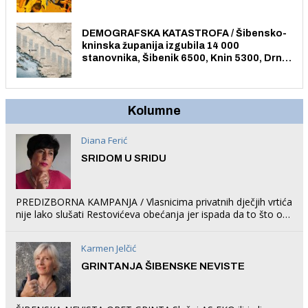
trampolin i organizirao dječje ljetno kino.
DEMOGRAFSKA KATASTROFA / Šibensko-
kninska županija izgubila 14 000
stanovnika, Šibenik 6500, Knin 5300, Drniš
1758, Skradin 625, Vodice 275...
Kolumne
Diana Ferić
SRIDOM U SRIDU
PREDIZBORNA KAMPANJA / Vlasnicima privatnih dječjih vrtića
nije lako slušati Restovićeva obećanja jer ispada da to što oni
rade u Šibeniku ne postoji
Karmen Jelčić
GRINTANJA ŠIBENSKE NEVISTE