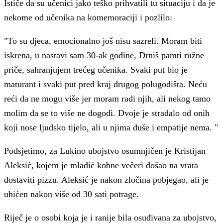
Ističe da su učenici jako teško prihvatili tu situaciju i da je
nekome od učenika na komemoraciji i pozlilo:
"To su djeca, emocionalno još nisu sazreli. Moram biti
iskrena, u nastavi sam 30-ak godine, Drniš pamti ružne
priče, sahranjujem trećeg učenika. Svaki put bio je
maturant i svaki put pred kraj drugog polugodišta. Neću
reći da ne mogu više jer moram radi njih, ali nekog tamo
molim da se to više ne dogodi. Dvoje je stradalo od onih
koji nose ljudsko tijelo, ali u njima duše i empatije nema. "
Podsjetimo, za Lukino ubojstvo osumnjičen je Kristijan
Aleksić, kojem je mladić kobne večeri došao na vrata
dostaviti pizzu. Aleksić je nakon zločina pobjegao, ali je
uhićen nakon više od 30 sati potrage.
Riječ je o osobi koja je i ranije bila osuđivana za ubojstvo,