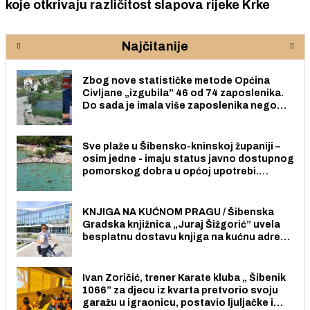
koje otkrivaju različitost slapova rijeke Krke
Najčitanije
Zbog nove statističke metode Općina
Civljane „izgubila” 46 od 74 zaposlenika.
Do sada je imala više zaposlenika nego
radno sposobnih osoba među svojih 170
stanovnika.
Sve plaže u Šibensko-kninskoj županiji –
osim jedne - imaju status javno dostupnog
pomorskog dobra u općoj upotrebi.
Pristup je slobodan i besplatan za sve
građane i posjetitelje.
KNJIGA NA KUĆNOM PRAGU / Šibenska
Gradska knjižnica „Juraj Šižgorić” uvela
besplatnu dostavu knjiga na kućnu adresu
električnim biciklom.
Ivan Zoričić, trener Karate kluba „ Šibenik
1066” za djecu iz kvarta pretvorio svoju
garažu u igraonicu, postavio ljuljačke i