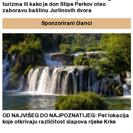
turizma ili kako je don Stipe Perkov oteo
zaboravu baštinu Jurlinovih dvora
Sponzorirani članci
OD NAJVIŠEG DO NAJPOZNATIJEG: Pet lokacija
koje otkrivaju različitost slapova rijeke Krke