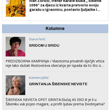
Ivan Zoričić, trener Karate kluba „ Šibenik
1066” za djecu iz kvarta pretvorio svoju
garažu u igraonicu, postavio ljuljačke i
trampolin i organizirao dječje ljetno kino.
Kolumne
Diana Ferić
SRIDOM U SRIDU
PREDIZBORNA KAMPANJA / Vlasnicima privatnih dječjih vrtića
nije lako slušati Restovićeva obećanja jer ispada da to što oni
rade u Šibeniku ne postoji
Karmen Jelčić
GRINTANJA ŠIBENSKE NEVISTE
ŠIBENSKA NEVISTA OPET GRINTA:Slučaj AS EKO ili je li u
Šibeniku vuk pojeo magare, a profit ljubav prema životinjama?