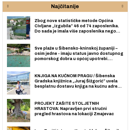
Najčitanije
Zbog nove statističke metode Općina
Civljane „izgubila” 46 od 74 zaposlenika.
Do sada je imala više zaposlenika nego
radno sposobnih osoba među svojih 170
stanovnika.
Sve plaže u Šibensko-kninskoj županiji –
osim jedne - imaju status javno dostupnog
pomorskog dobra u općoj upotrebi.
Pristup je slobodan i besplatan za sve
građane i posjetitelje.
KNJIGA NA KUĆNOM PRAGU / Šibenska
Gradska knjižnica „Juraj Šižgorić” uvela
besplatnu dostavu knjiga na kućnu adresu
električnim biciklom.
PROJEKT ZAŠITE STOLJETNIH
HRASTOVA: Napravljen prvi stručni
pregled hrastova na lokaciji Zmajevac