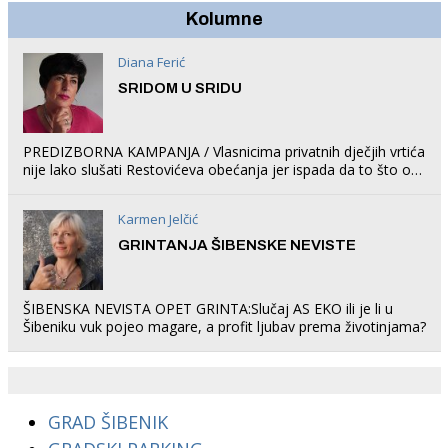
Kolumne
Diana Ferić
SRIDOM U SRIDU
PREDIZBORNA KAMPANJA / Vlasnicima privatnih dječjih vrtića
nije lako slušati Restovićeva obećanja jer ispada da to što oni
rade u Šibeniku ne postoji
Karmen Jelčić
GRINTANJA ŠIBENSKE NEVISTE
ŠIBENSKA NEVISTA OPET GRINTA:Slučaj AS EKO ili je li u
Šibeniku vuk pojeo magare, a profit ljubav prema životinjama?
GRAD ŠIBENIK