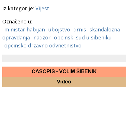
Iz kategorije:
Vijesti
Označeno u:
ministar habijan
ubojstvo
drnis
skandalozna
opravdanja
nadzor
opcinski sud u sibeniku
opcinsko drzavno odvnetnistvo
ČASOPIS - VOLIM ŠIBENIK
Video