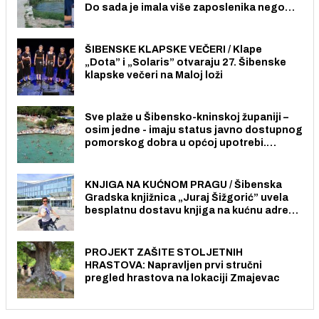
Do sada je imala više zaposlenika nego
radno sposobnih osoba među svojih 170
stanovnika.
ŠIBENSKE KLAPSKE VEČERI / Klape
„Dota” i „Solaris” otvaraju 27. Šibenske
klapske večeri na Maloj loži
Sve plaže u Šibensko-kninskoj županiji –
osim jedne - imaju status javno dostupnog
pomorskog dobra u općoj upotrebi.
Pristup je slobodan i besplatan za sve
građane i posjetitelje.
KNJIGA NA KUĆNOM PRAGU / Šibenska
Gradska knjižnica „Juraj Šižgorić” uvela
besplatnu dostavu knjiga na kućnu adresu
električnim biciklom.
PROJEKT ZAŠITE STOLJETNIH
HRASTOVA: Napravljen prvi stručni
pregled hrastova na lokaciji Zmajevac