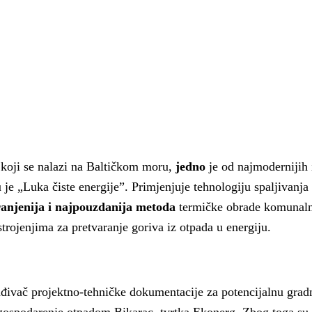
koji se nalazi na Baltičkom moru,
jedno
je od najmodernijih 
 je „Luka čiste energije”. Primjenjuje tehnologiju spaljivanja 
ranjenija i najpouzdanija metoda
termičke obrade komunaln
rojenjima za pretvaranje goriva iz otpada u energiju.
nik spreman za dolazak
OD NAJVIŠEG DO
tričnih autobusa: izgrađeno
NAJPOZNATIJEG: Pe
ađivač projektno-tehničke dokumentacije za potencijalnu grad
unionica na kolodvoru
koje otkrivaju razli