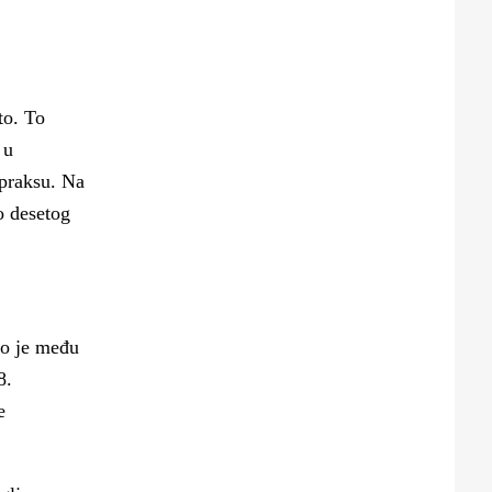
to. To
 u
 praksu. Na
o desetog
lo je među
8.
e