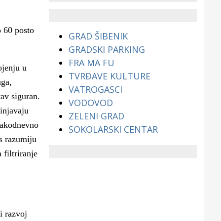
životinjama?
o 60 posto
GRAD ŠIBENIK
GRADSKI PARKING
FRA MA FU
ojenju u
TVRĐAVE KULTURE
uga,
VATROGASCI
tav siguran.
VODOVOD
rinjavaju
ZELENI GRAD
svakodnevno
SOKOLARSKI CENTAR
as razumiju
filtriranje
i razvoj