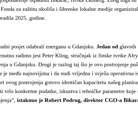
gospodarenje otpadom Bikarac, tvrtka Ekonerg. Zbog toga su
rijeke Krke
Fonda za zaštitu okoliša i šibenske lokalne medije organiziral
oradila 2025. godine.
 radni posjet odabrali energanu u Gdanjsku.
Jedan od
glavnih
nutno radimo jest Peter Kling, stručnjak iz finske tvrtke Afry,
enja u Gdanjsku. Drugi je razlog taj što je ovo postrojenje pu
da je među najnovijima i da nudi vrijedna i svježa operativna i
itet ovog postrojenja gotovo identičan kapacitetu našeg planir
ti vrlo konkretne podatke, iskustva i tehničke parametre koj
ojenja”,
istaknuo je Robert Podrug, direktor CGO-a Bikar