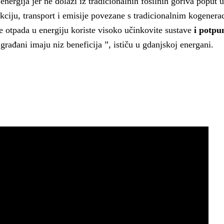
energija jer ne dolazi iz tradicionalnih fosilnih goriva poput u
akciju, transport i emisije povezane s tradicionalnim kogenera
je otpada u energiju koriste visoko učinkovite sustave
i potpu
 građani imaju niz beneficija ”, ističu u gdanjskoj energani.