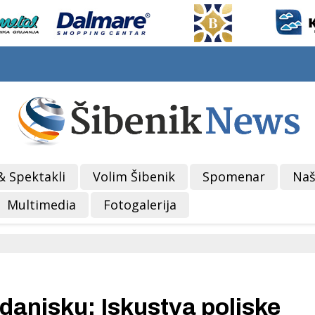
& Spektakli
Volim Šibenik
Spomenar
Naš
Multimedia
Fotogalerija
danjsku: Iskustva poljske