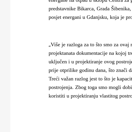
energane na otpad u sklopu Centra za 
Puljanima
predstavnike Bikarca, Grada Šibenika, 
posjet energani u Gdanjsku, koja je pr
„
Više je razloga za to što smo za ovaj
projektanata dokumentacije na kojoj tre
uključen i u projektiranje ovog postroj
prije otprilike godinu dana, što znači 
Treći važan razlog jest to što je kapac
postrojenja. Zbog toga smo mogli dobi
koristiti u projektiranju vlastitog postr