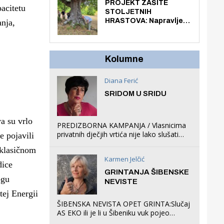
knjiga na kućnu adresu
PROJEKT ZAŠITE
acitetu
električnim biciklom.
STOLJETNIH
HRASTOVA: Napravljen
nja,
prvi stručni pregled
hrastova na lokaciji
Zmajevac
Kolumne
Diana Ferić
SRIDOM U SRIDU
a su vrlo
PREDIZBORNA KAMPANJA / Vlasnicima
privatnih dječjih vrtića nije lako slušati
e pojavili
Restovićeva obećanja jer ispada da to
 klasičnom
što oni rade u Šibeniku ne postoji
Karmen Jelčić
dice
GRINTANJA ŠIBENSKE
ogu
NEVISTE
tej Energii
ŠIBENSKA NEVISTA OPET GRINTA:Slučaj
AS EKO ili je li u Šibeniku vuk pojeo
magare, a profit ljubav prema