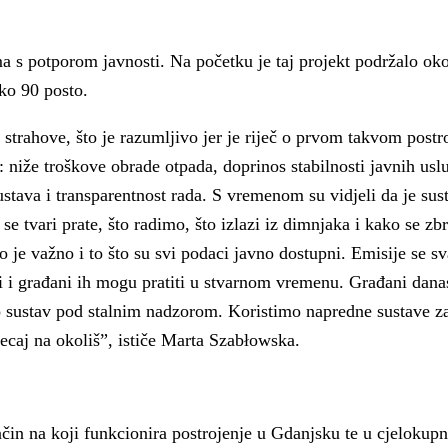
a s potporom javnosti. Na početku je taj projekt podržalo ok
ko 90 posto.
strahove, što je razumljivo jer je riječ o prvom takvom postr
i: niže troškove obrade otpada, doprinos stabilnosti javnih usl
stava i transparentnost rada. S vremenom su vidjeli da je sus
se tvari prate, što radimo, što izlazi iz dimnjaka i kako se zb
lo je važno i to što su svi podaci javno dostupni. Emisije se 
ici i građani ih mogu pratiti u stvarnom vremenu. Građani dan
go sustav pod stalnim nadzorom. Koristimo napredne sustave za 
ecaj na okoliš”, ističe Marta Szabłowska.
ačin na koji funkcionira postrojenje u Gdanjsku te u cjelokupn