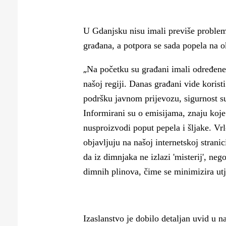
U Gdanjsku nisu imali previše problem
građana, a potpora se sada popela na o
„
Na početku su građani imali određene 
našoj regiji. Danas građani vide korist
podršku javnom prijevozu, sigurnost su
Informirani su o emisijama, znaju koje 
nusproizvodi poput pepela i šljake. Vr
objavljuju na našoj internetskoj stran
da iz dimnjaka ne izlazi 'misterij', ne
dimnih plinova, čime se minimizira utj
Izaslanstvo je dobilo detaljan uvid u n