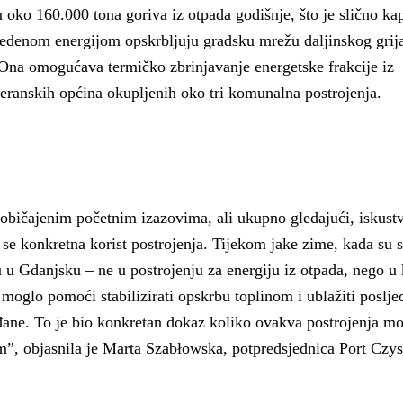
 oko 160.000 tona goriva iz otpada godišnje, što je slično kap
vedenom energijom opskrbljuju gradsku mrežu daljinskog grija
. Ona omogućava termičko zbrinjavanje energetske frakcije iz
ranskih općina okupljenih oko tri komunalna postrojenja.
uobičajenim početnim izazovima, ali ukupno gledajući, iskustv
se konkretna korist postrojenja. Tijekom jake zime, kada su s
u Gdanjsku – ne u postrojenju za energiju iz otpada, nego u
 moglo pomoći stabilizirati opskrbu toplinom i ublažiti poslje
ađane. To je bio konkretan dokaz koliko ovakva postrojenja m
om”, objasnila je Marta Szabłowska, potpredsjednica Port Czys