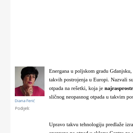
Energana u poljskom gradu Gdanjsku, 
takvih postrojenja u Europi. Nazvali su
otpada na rešetki, koja je
najrasprost
sličnog neopasnog otpada u takvim post
Diana Ferić
Podijeli:
Gornji tok Krke iz prve ruke -
Šibe
Otkrijte hostel Titius u
elek
Upravo takvu tehnologiju predlaže izr
edukativnom kampusu NP Krka u
12 p