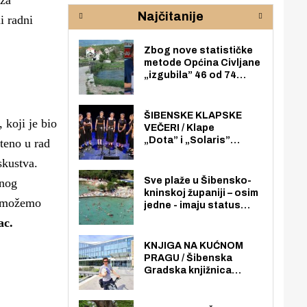
 za
sudjelovati u stvaranju
Najčitanije
poduzetničke budućnosti lokalne
i radni
zajednice
Zbog nove statističke
metode Općina Civljane
„izgubila” 46 od 74
zaposlenika. Do sada je
imala više zaposlenika
nego radno sposobnih
ŠIBENSKE KLAPSKE
 koji je bio
osoba među svojih 170
VEČERI / Klape
stanovnika.
„Dota” i „Solaris”
šteno u rad
otvaraju 27. Šibenske
skustva.
klapske večeri na Maloj
loži
Sve plaže u Šibensko-
anog
kninskoj županiji – osim
e možemo
jedne - imaju status
javno dostupnog
ac.
pomorskog dobra u
općoj upotrebi. Pristup
KNJIGA NA KUĆNOM
je slobodan i besplatan
PRAGU / Šibenska
za sve građane i
Gradska knjižnica
posjetitelje.
„Juraj Šižgorić” uvela
besplatnu dostavu