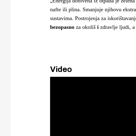
„
Energija dobivena iz otpada je zelena 
nafte ili plina. Smanjuje njihovu ekstr
sustavima. Postrojenja za iskorištavan
bezopasno
za okoliš
i
zdravlje ljudi, a
Video