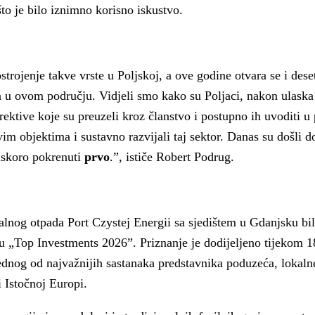
što je bilo iznimno korisno iskustvo.
strojenje takve vrste u Poljskoj, a ove godine otvara se i dese
a u ovom području. Vidjeli smo kako su Poljaci, nakon ulaska
rektive koje su preuzeli kroz članstvo i postupno ih uvoditi u
im objektima i sustavno razvijali taj sektor. Danas su došli d
uskoro pokrenuti
prvo
.”, ističe Robert Podrug.
lnog otpada Port Czystej Energii sa sjedištem u Gdanjsku bi
u „Top Investments 2026”. Priznanje je dodijeljeno tijekom 1
dnog od najvažnijih sastanaka predstavnika poduzeća, lokaln
 Istočnoj Europi.