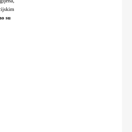
gljena,
cijskim
no su