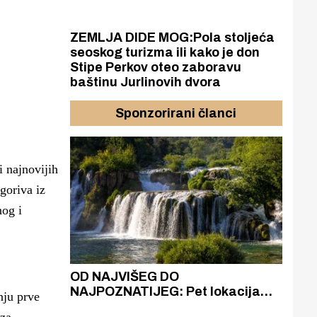
ZEMLJA DIDE MOG:Pola stoljeća
seoskog turizma ili kako je don
Stipe Perkov oteo zaboravu
baštinu Jurlinovih dvora
Sponzorirani članci
i najnovijih
goriva iz
og i
ZAVRŠNICA TROKUT
t lokacija
AKADEMIJE: Sutra susret ideja,
nju prve
čitost slapova
iskustava i ljudi koji žele aktivno