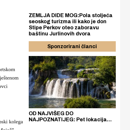
ZEMLJA DIDE MOG:Pola stoljeća
seoskog turizma ili kako je don
Stipe Perkov oteo zaboravu
baštinu Jurlinovih dvora
Sponzorirani članci
ortskom
iještenom
ovci
azak
OD NAJVIŠEG DO
ZA
zgrađeno
NAJPOZNATIJEG: Pet lokacija
AKA
pski kolega
ru
koje otkrivaju različitost slapova
isku