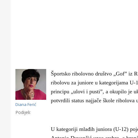
Športsko ribolovno društvo „Gof” iz R
ribolovu za juniore u kategorijama U-
principu „ulovi i pusti”, a okupilo je 
potvrdili status najjače škole ribolova 
Diana Ferić
Podijeli:
Gornji tok
Otkrijte h
U kategoriji mlađih juniora (U-12) poj
edukativnom kampusu 