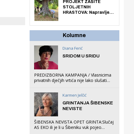
knjiga na kućnu adresu
PROJEKT ZAŠITE
električnim biciklom.
STOLJETNIH
HRASTOVA: Napravljen
prvi stručni pregled
hrastova na lokaciji
Zmajevac
Kolumne
Diana Ferić
SRIDOM U SRIDU
PREDIZBORNA KAMPANJA / Vlasnicima
privatnih dječjih vrtića nije lako slušati
Restovićeva obećanja jer ispada da to
što oni rade u Šibeniku ne postoji
Karmen Jelčić
GRINTANJA ŠIBENSKE
NEVISTE
ŠIBENSKA NEVISTA OPET GRINTA:Slučaj
AS EKO ili je li u Šibeniku vuk pojeo
magare, a profit ljubav prema