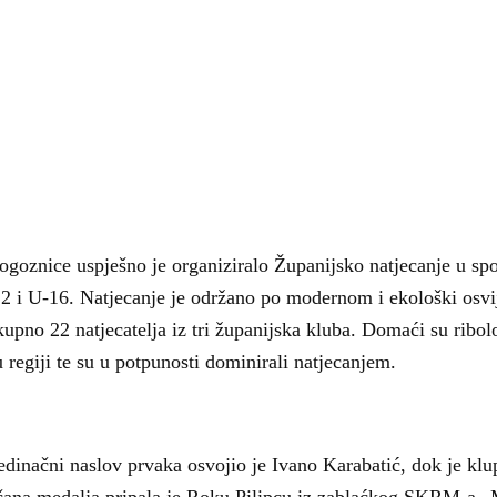
ogoznice uspješno je organiziralo Županijsko natjecanje u sp
12 i U-16. Natjecanje je održano po modernom i ekološki osv
ukupno 22 natjecatelja iz tri županijska kluba. Domaći su ribol
u regiji te su u potpunosti dominirali natjecanjem.
 Krke iz prve ruke -
Šibenik spreman za dol
ostel Titius u
električnih autobusa: i
edinačni naslov prvaka osvojio je Ivano Karabatić, dok je klu
NP Krka u
12 punionica na kolodvo