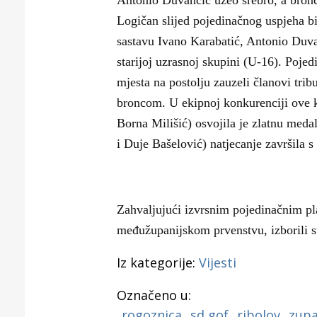
Antonio Duvančić uzeo srebro, a bron
Puljanim
Logičan slijed pojedinačnog uspjeha bi
sastavu Ivano Karabatić, Antonio Duvanč
starijoj uzrasnoj skupini (U-16). Pojed
mjesta na postolju zauzeli članovi tr
broncom. U ekipnoj konkurenciji ove ka
Borna Milišić) osvojila je zlatnu meda
i Duje Bašelović) natjecanje završila 
Zahvaljujući izvrsnim pojedinačnim p
međužupanijskom prvenstvu, izborili s
Iz kategorije:
Vijesti
Označeno u:
rogoznica
sd gof
ribolov
zupa