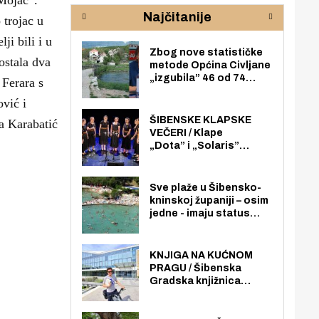
Mojač”.
rijeke Krke
sud
Najčitanije
pod
 trojac u
zaj
ji bili i u
Zbog nove statističke
ostala dva
metode Općina Civljane
„izgubila” 46 od 74
 Ferara s
zaposlenika. Do sada je
vić i
imala više zaposlenika
nego radno sposobnih
ŠIBENSKE KLAPSKE
ra Karabatić
osoba među svojih 170
VEČERI / Klape
stanovnika.
„Dota” i „Solaris”
otvaraju 27. Šibenske
klapske večeri na Maloj
loži
Sve plaže u Šibensko-
kninskoj županiji – osim
jedne - imaju status
javno dostupnog
pomorskog dobra u
općoj upotrebi. Pristup
KNJIGA NA KUĆNOM
je slobodan i besplatan
PRAGU / Šibenska
za sve građane i
Gradska knjižnica
posjetitelje.
„Juraj Šižgorić” uvela
besplatnu dostavu