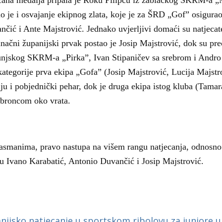
čana medalja pripala je Roku Pilipcu iz zablaćkog SKRM-a „
a
o je i osvajanje ekipnog zlata, koje je za ŠRD „Gof” osigurao
ić i Ante Majstrović. Jednako uvjerljivi domaći su natjecatel
inačni županijski prvak postao je Josip Majstrović, dok su pre
ibunjskog SKRM-a „Pirka”, Ivan Stipaničev sa srebrom i Andro
tegorije prva ekipa „Gofa” (Josip Majstrović, Lucija Majstro
lju i pobjednički pehar, dok je druga ekipa istog kluba (Tama
s broncom oko vrata.
lasmanima, pravo nastupa na višem rangu natjecanja, odnosno
u Ivano Karabatić, Antonio Duvančić i Josip Majstrović.
nijsko natjecanje u sportskom ribolovu za juniore u