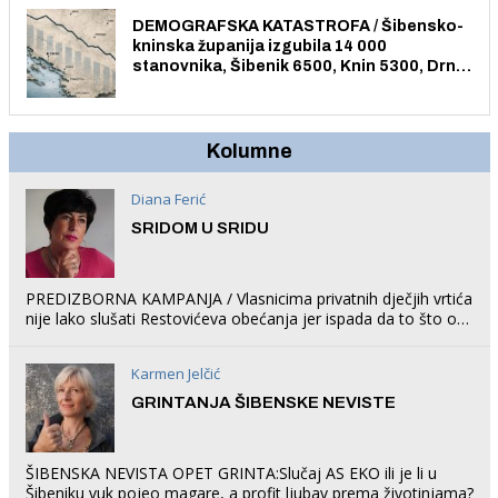
DEMOGRAFSKA KATASTROFA / Šibensko-
kninska županija izgubila 14 000
stanovnika, Šibenik 6500, Knin 5300, Drniš
1758, Skradin 625, Vodice 275...
Kolumne
Diana Ferić
SRIDOM U SRIDU
PREDIZBORNA KAMPANJA / Vlasnicima privatnih dječjih vrtića
nije lako slušati Restovićeva obećanja jer ispada da to što oni
rade u Šibeniku ne postoji
Karmen Jelčić
GRINTANJA ŠIBENSKE NEVISTE
ŠIBENSKA NEVISTA OPET GRINTA:Slučaj AS EKO ili je li u
Šibeniku vuk pojeo magare, a profit ljubav prema životinjama?