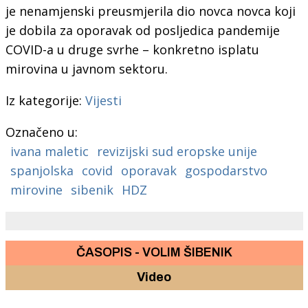
je nenamjenski preusmjerila dio novca novca koji
je dobila za oporavak od posljedica pandemije
COVID-a u druge svrhe – konkretno isplatu
mirovina u javnom sektoru.
Iz kategorije:
Vijesti
Označeno u:
ivana maletic
revizijski sud eropske unije
spanjolska
covid
oporavak
gospodarstvo
mirovine
sibenik
HDZ
ČASOPIS - VOLIM ŠIBENIK
Video