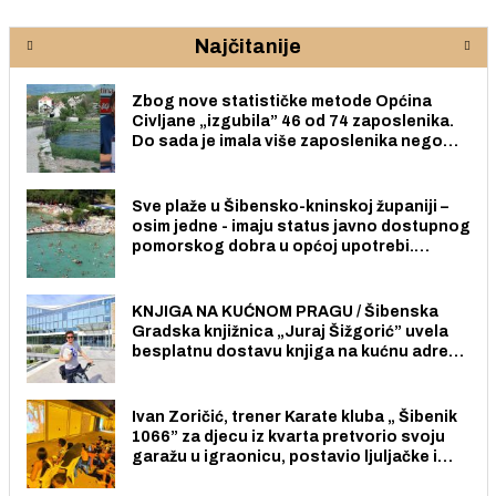
Najčitanije
Zbog nove statističke metode Općina
Civljane „izgubila” 46 od 74 zaposlenika.
Do sada je imala više zaposlenika nego
radno sposobnih osoba među svojih 170
stanovnika.
Sve plaže u Šibensko-kninskoj županiji –
osim jedne - imaju status javno dostupnog
pomorskog dobra u općoj upotrebi.
Pristup je slobodan i besplatan za sve
građane i posjetitelje.
KNJIGA NA KUĆNOM PRAGU / Šibenska
Gradska knjižnica „Juraj Šižgorić” uvela
besplatnu dostavu knjiga na kućnu adresu
električnim biciklom.
Ivan Zoričić, trener Karate kluba „ Šibenik
1066” za djecu iz kvarta pretvorio svoju
garažu u igraonicu, postavio ljuljačke i
trampolin i organizirao dječje ljetno kino.