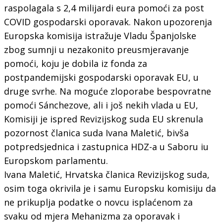
raspolagala s 2,4 milijardi eura pomoći za post
COVID gospodarski oporavak. Nakon upozorenja
Europska komisija istražuje Vladu Španjolske
zbog sumnji u nezakonito preusmjeravanje
pomoći, koju je dobila iz fonda za
postpandemijski gospodarski oporavak EU, u
druge svrhe. Na moguće zloporabe bespovratne
pomoći Sánchezove, ali i još nekih vlada u EU,
Komisiji je ispred Revizijskog suda EU skrenula
pozornost članica suda Ivana Maletić, bivša
potpredsjednica i zastupnica HDZ-a u Saboru iu
Europskom parlamentu.
Ivana Maletić, Hrvatska članica Revizijskog suda,
osim toga okrivila je i samu Europsku komisiju da
ne prikuplja podatke o novcu isplaćenom za
svaku od mjera Mehanizma za oporavak i