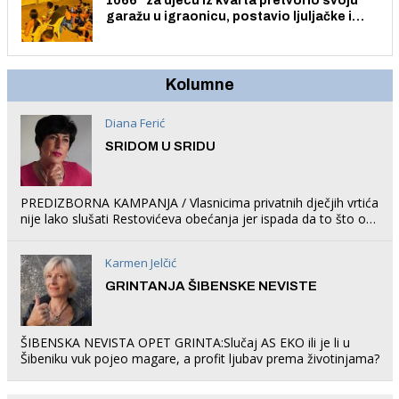
1066” za djecu iz kvarta pretvorio svoju
garažu u igraonicu, postavio ljuljačke i
trampolin i organizirao dječje ljetno kino.
Kolumne
Diana Ferić
SRIDOM U SRIDU
PREDIZBORNA KAMPANJA / Vlasnicima privatnih dječjih vrtića
nije lako slušati Restovićeva obećanja jer ispada da to što oni
rade u Šibeniku ne postoji
Karmen Jelčić
GRINTANJA ŠIBENSKE NEVISTE
ŠIBENSKA NEVISTA OPET GRINTA:Slučaj AS EKO ili je li u
Šibeniku vuk pojeo magare, a profit ljubav prema životinjama?