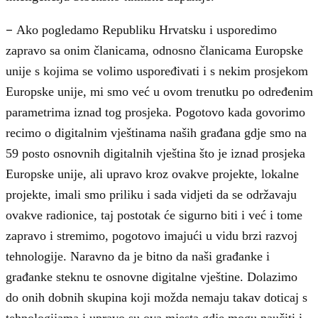
–
Ako pogledamo Republiku Hrvatsku i usporedimo
zapravo sa onim članicama, odnosno članicama Europske
unije s kojima se volimo uspoređivati i s nekim prosjekom
Europske unije, mi smo već u ovom trenutku po određenim
parametrima iznad tog prosjeka. Pogotovo kada govorimo
recimo o digitalnim vještinama naših građana gdje smo na
59 posto osnovnih digitalnih vještina što je iznad prosjeka
Europske unije, ali upravo kroz ovakve projekte, lokalne
projekte, imali smo priliku i sada vidjeti da se održavaju
ovakve radionice, taj postotak će sigurno biti i već i tome
zapravo i stremimo, pogotovo imajući u vidu brzi razvoj
tehnologije. Naravno da je bitno da naši građanke i
građanke steknu te osnovne digitalne vještine. Dolazimo
do onih dobnih skupina koji možda nemaju takav doticaj s
tehnologijama i upravo su ova mjesta gdje mogu naučiti i