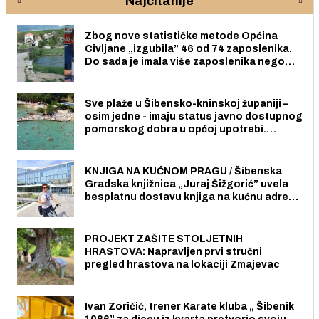
Najčitanije
Zbog nove statističke metode Općina
Civljane „izgubila” 46 od 74 zaposlenika.
Do sada je imala više zaposlenika nego
radno sposobnih osoba među svojih 170
stanovnika.
Sve plaže u Šibensko-kninskoj županiji –
osim jedne - imaju status javno dostupnog
pomorskog dobra u općoj upotrebi.
Pristup je slobodan i besplatan za sve
građane i posjetitelje.
KNJIGA NA KUĆNOM PRAGU / Šibenska
Gradska knjižnica „Juraj Šižgorić” uvela
besplatnu dostavu knjiga na kućnu adresu
električnim biciklom.
PROJEKT ZAŠITE STOLJETNIH
HRASTOVA: Napravljen prvi stručni
pregled hrastova na lokaciji Zmajevac
Ivan Zoričić, trener Karate kluba „ Šibenik