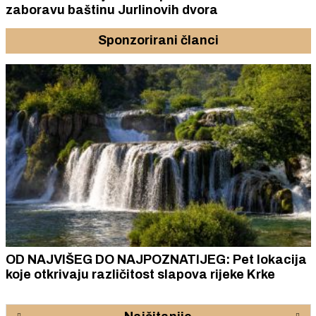
zaboravu baštinu Jurlinovih dvora
Sponzorirani članci
OD NAJVIŠEG DO NAJPOZNATIJEG: Pet lokacija
koje otkrivaju različitost slapova rijeke Krke