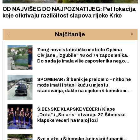
OD NAJVIŠEG DO NAJPOZNATIJEG: Pet lokacija
koje otkrivaju različitost slapova rijeke Krke
Najčitanije
Zbog nove statističke metode Općina
Civljane „izgubila” 46 od 74 zaposlenika.
Do sada je imala više zaposlenika nego
radno sposobnih osoba među svojih 170
stanovnika.
SPOMENAR / Šibenik je prelomio – nitko ne
može imati i stan i kuću u mjestu
stanovanja, dakle na cijelom šibenskom
području pa ni na Jadriji.
ŠIBENSKE KLAPSKE VEČERI / Klape
„Dota” i „Solaris” otvaraju 27. Šibenske
klapske večeri na Maloj loži
Sve plaže u Šibensko-kninskoj županiji –