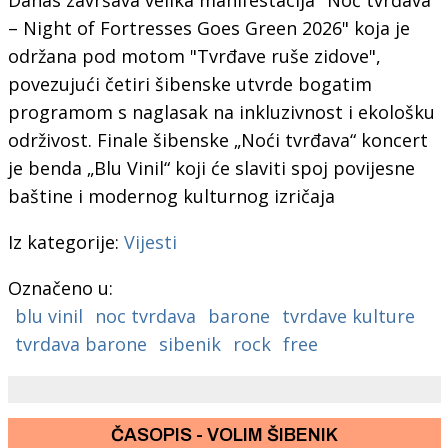
– Night of Fortresses Goes Green 2026" koja je
održana pod motom "Tvrđave ruše zidove",
povezujući četiri šibenske utvrde bogatim
programom s naglasak na inkluzivnost i ekološku
održivost. Finale šibenske „Noći tvrđava“ koncert
je benda „Blu Vinil“ koji će slaviti spoj povijesne
baštine i modernog kulturnog izričaja
Iz kategorije:
Vijesti
Označeno u:
blu vinil
noc tvrdava
barone
tvrdave kulture
tvrdava barone
sibenik
rock
free
ČASOPIS - VOLIM ŠIBENIK