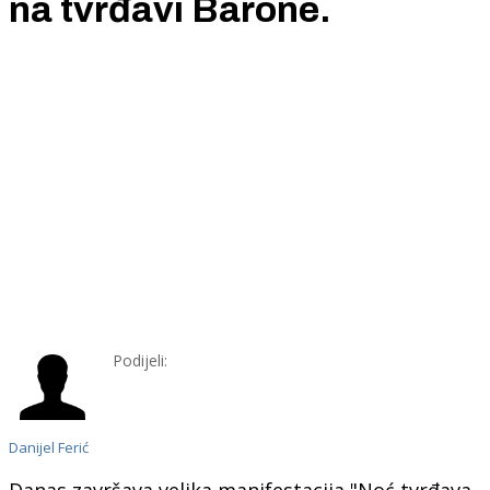
na tvrđavi Barone.
Podijeli:
Danijel Ferić
Danas završava velika manifestacija "Noć tvrđava