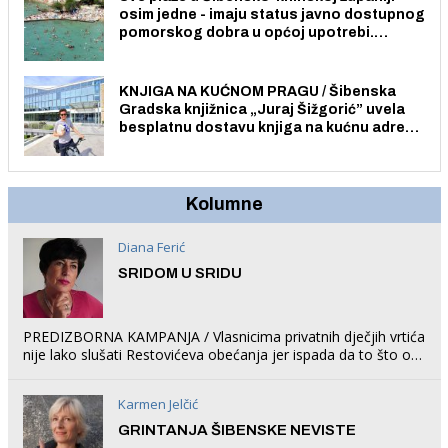
osim jedne - imaju status javno dostupnog
pomorskog dobra u općoj upotrebi.
Pristup je slobodan i besplatan za sve
građane i posjetitelje.
KNJIGA NA KUĆNOM PRAGU / Šibenska
Gradska knjižnica „Juraj Šižgorić” uvela
besplatnu dostavu knjiga na kućnu adresu
električnim biciklom.
Kolumne
Diana Ferić
SRIDOM U SRIDU
PREDIZBORNA KAMPANJA / Vlasnicima privatnih dječjih vrtića
nije lako slušati Restovićeva obećanja jer ispada da to što oni
rade u Šibeniku ne postoji
Karmen Jelčić
GRINTANJA ŠIBENSKE NEVISTE