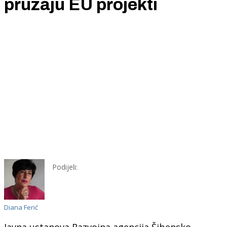
pružaju EU projekti
Podijeli:
Diana Ferić
Javna ustanova Razvojna agencija Šibensko-