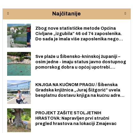
Najčitanije
Zbog nove statističke metode Općina
Civljane „izgubila” 46 od 74 zaposlenika.
Do sada je imala više zaposlenika nego
radno sposobnih osoba među svojih 170
stanovnika.
Sve plaže u Šibensko-kninskoj županiji –
osim jedne - imaju status javno dostupnog
pomorskog dobra u općoj upotrebi.
Pristup je slobodan i besplatan za sve
građane i posjetitelje.
KNJIGA NA KUĆNOM PRAGU / Šibenska
Gradska knjižnica „Juraj Šižgorić” uvela
besplatnu dostavu knjiga na kućnu adresu
električnim biciklom.
PROJEKT ZAŠITE STOLJETNIH
HRASTOVA: Napravljen prvi stručni
pregled hrastova na lokaciji Zmajevac