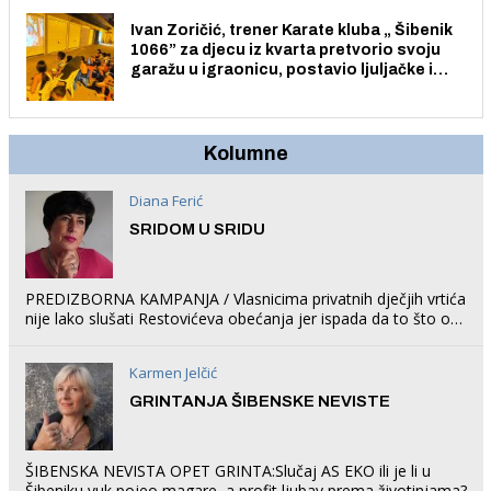
Ivan Zoričić, trener Karate kluba „ Šibenik
1066” za djecu iz kvarta pretvorio svoju
garažu u igraonicu, postavio ljuljačke i
trampolin i organizirao dječje ljetno kino.
Kolumne
Diana Ferić
SRIDOM U SRIDU
PREDIZBORNA KAMPANJA / Vlasnicima privatnih dječjih vrtića
nije lako slušati Restovićeva obećanja jer ispada da to što oni
rade u Šibeniku ne postoji
Karmen Jelčić
GRINTANJA ŠIBENSKE NEVISTE
ŠIBENSKA NEVISTA OPET GRINTA:Slučaj AS EKO ili je li u
Šibeniku vuk pojeo magare, a profit ljubav prema životinjama?