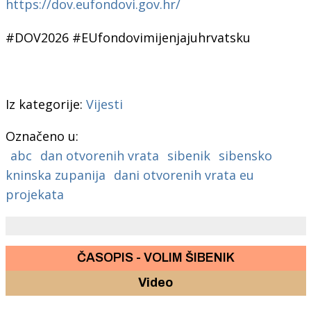
https://dov.eufondovi.gov.hr/
#DOV2026 #EUfondovimijenjajuhrvatsku
Iz kategorije:
Vijesti
Označeno u:
abc
dan otvorenih vrata
sibenik
sibensko
kninska zupanija
dani otvorenih vrata eu
projekata
ČASOPIS - VOLIM ŠIBENIK
Video