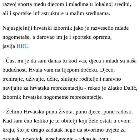
razvoj sporta među djecom i mladima u lokalnoj sredini,
ali i sportske infrastrukture u malim sredinama.
Najuspješniji hrvatski izbornik jako je razveselio mlade
nogometaše, a darovao im je i sportsku opremu,
javlja
HRT
.
- Čast mi je da sam danas tu kod vas, djeca i mladi su naša
budućnost. Hvala vam na lijepom dočeku. Djeco,
trenirajte, uživajte, učite, slušajte roditelje i naravno
navijajte za hrvatsku reprezentaciju - rekao je Zlatko Dalić,
izbornik hrvatske nogometne reprezentacije.
- Želimo Hrvatsku punu života, punu djece, punu radosti.
Kad sam čuo koliko je tu obitelji koji žele ostati u ovom
kraju, što je drugo zadatak nego da stvorimo uvjete za
ostanak, povratak, naseljavanje - rekao je Ivan