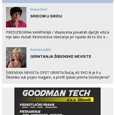
Diana Ferić
SRIDOM U SRIDU
PREDIZBORNA KAMPANJA / Vlasnicima privatnih dječjih vrtića
nije lako slušati Restovićeva obećanja jer ispada da to što oni
rade u Šibeniku ne postoji
Karmen Jelčić
GRINTANJA ŠIBENSKE NEVISTE
ŠIBENSKA NEVISTA OPET GRINTA:Slučaj AS EKO ili je li u
Šibeniku vuk pojeo magare, a profit ljubav prema životinjama?