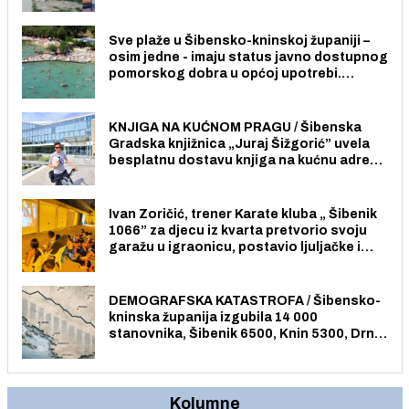
radno sposobnih osoba među svojih 170
stanovnika.
Sve plaže u Šibensko-kninskoj županiji –
osim jedne - imaju status javno dostupnog
pomorskog dobra u općoj upotrebi.
Pristup je slobodan i besplatan za sve
građane i posjetitelje.
KNJIGA NA KUĆNOM PRAGU / Šibenska
Gradska knjižnica „Juraj Šižgorić” uvela
besplatnu dostavu knjiga na kućnu adresu
električnim biciklom.
Ivan Zoričić, trener Karate kluba „ Šibenik
1066” za djecu iz kvarta pretvorio svoju
garažu u igraonicu, postavio ljuljačke i
trampolin i organizirao dječje ljetno kino.
DEMOGRAFSKA KATASTROFA / Šibensko-
kninska županija izgubila 14 000
stanovnika, Šibenik 6500, Knin 5300, Drniš
1758, Skradin 625, Vodice 275...
Kolumne