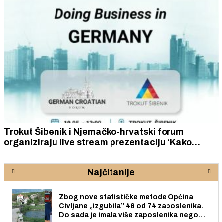
Trokut Šibenik i Njemačko-hrvatski forum
organiziraju live stream prezentaciju ‘Kako
poslovati u Njemačkoj!’
Najčitanije
Zbog nove statističke metode Općina
Civljane „izgubila” 46 od 74 zaposlenika.
Do sada je imala više zaposlenika nego