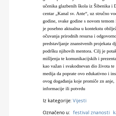
Puljanim
učenika glazbenih škola iz Šibenika i 
centar „Kanal sv. Ante“, uz stručno vo
godine, svake godine s novom temom i r
je posebno aktualna u kontekstu obiljež
očuvanja prirodnih resursa i odgovorn
predstavljanje znanstvenih projekata dj
podršku njihovih mentora. Cilj je potak
mišljenja te komunikacijskih i prezentac
kao važan i svakodnevan dio života te i
medija da poprate ovo edukativno i in
ovog događanja koje promiče zn anje, 
informacije ili potvrdu
Iz kategorije:
Vijesti
Označeno u:
festival znanosti
k