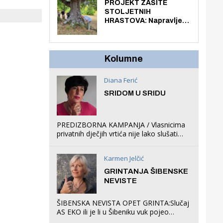
knjiga na kućnu adresu
PROJEKT ZAŠITE
električnim biciklom.
STOLJETNIH
HRASTOVA: Napravljen
prvi stručni pregled
hrastova na lokaciji
Zmajevac
Kolumne
Diana Ferić
SRIDOM U SRIDU
PREDIZBORNA KAMPANJA / Vlasnicima
privatnih dječjih vrtića nije lako slušati
Restovićeva obećanja jer ispada da to
što oni rade u Šibeniku ne postoji
Karmen Jelčić
GRINTANJA ŠIBENSKE
NEVISTE
ŠIBENSKA NEVISTA OPET GRINTA:Slučaj
AS EKO ili je li u Šibeniku vuk pojeo
magare, a profit ljubav prema