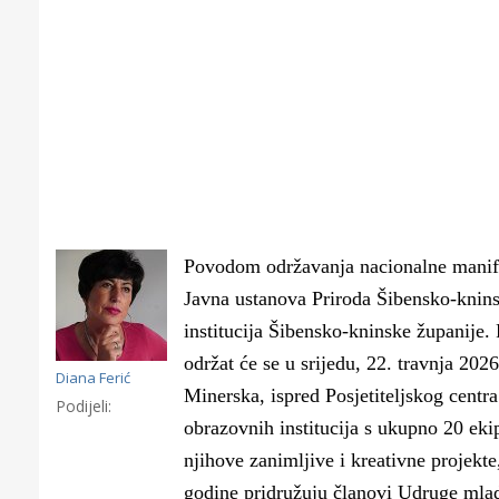
Povodom održavanja nacionalne manifes
Javna ustanova Priroda Šibensko-knin
institucija Šibensko-kninske županije
održat će se u srijedu, 22. travnja 2026
Diana Ferić
Minerska, ispred Posjetiteljskog centr
Podijeli:
obrazovnih institucija s ukupno 20 ekip
Gornji tok
Otkrijte h
njihove zanimljive i kreativne projekte
edukativnom kampusu 
godine pridružuju članovi Udruge mlad