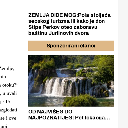
ZEMLJA DIDE MOG:Pola stoljeća
seoskog turizma ili kako je don
Stipe Perkov oteo zaboravu
baštinu Jurlinovih dvora
Sponzorirani članci
Zemlje,
nih
m otoku?“
, u uvali
je 15
azgledati
azak
OD NAJVIŠEG DO
ZA
zgrađeno
NAJPOZNATIJEG: Pet lokacija
AKA
se i ove
ru
koje otkrivaju različitost slapova
isku
tupi