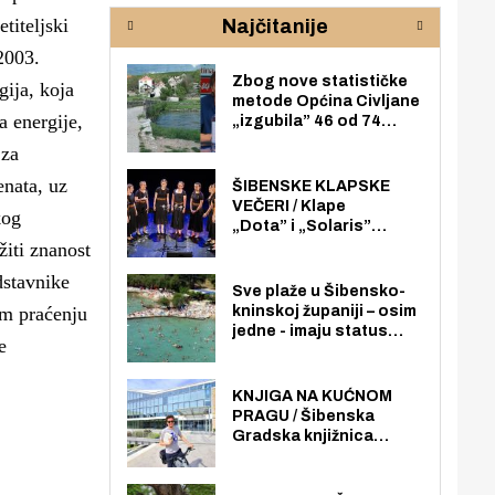
rijeke Krke
sud
titeljski
Najčitanije
pod
zaj
2003.
Zbog nove statističke
ija, koja
metode Općina Civljane
a energije,
„izgubila” 46 od 74
zaposlenika. Do sada je
 za
imala više zaposlenika
nego radno sposobnih
enata, uz
ŠIBENSKE KLAPSKE
osoba među svojih 170
VEČERI / Klape
kog
stanovnika.
„Dota” i „Solaris”
otvaraju 27. Šibenske
žiti znanost
klapske večeri na Maloj
dstavnike
loži
Sve plaže u Šibensko-
om praćenju
kninskoj županiji – osim
jedne - imaju status
e
javno dostupnog
pomorskog dobra u
općoj upotrebi. Pristup
KNJIGA NA KUĆNOM
je slobodan i besplatan
PRAGU / Šibenska
za sve građane i
Gradska knjižnica
posjetitelje.
„Juraj Šižgorić” uvela
besplatnu dostavu