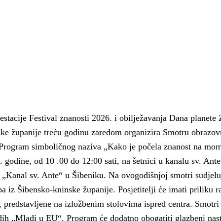
tacije Festival znanosti 2026. i obilježavanja Dana planete 
ske županije treću godinu zaredom organizira Smotru obrazov
. Program simboličnog naziva „Kako je počela znanost na mo
. godine, od 10 .00 do 12:00 sati, na šetnici u kanalu sv. Ante
a „Kanal sv. Ante“ u Šibeniku. Na ovogodišnjoj smotri sudjelu
a iz Šibensko-kninske županije. Posjetitelji će imati priliku r
 Krke iz prve ruke -
Šibenik spreman za dol
ostel Titius u
električnih autobusa: i
, predstavljene na izložbenim stolovima ispred centra. Smotri 
NP Krka u
12 punionica na kolodvo
ih „Mladi u EU“. Program će dodatno obogatiti glazbeni nas