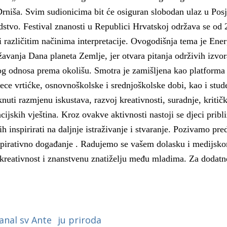
a
Drniša. Svim sudionicima bit će osiguran slobodan ulaz u Posje
dstvo. Festival znanosti u Republici Hrvatskoj održava se od 
azličitim načinima interpretacije. Ovogodišnja tema je Energ
avanja Dana planeta Zemlje, jer otvara pitanja održivih izvor
og odnosa prema okolišu. Smotra je zamišljena kao platforma
ece vrtićke, osnovnoškolske i srednjoškolske dobi, kao i stud
nuti razmjenu iskustava, razvoj kreativnosti, suradnje, kritič
ijskih vještina. Kroz ovakve aktivnosti nastoji se djeci pribli
h inspirirati na daljnje istraživanje i stvaranje. Pozivamo pre
spirativno događanje . Radujemo se vašem dolasku i medijsk
kreativnost i znanstvenu znatiželju među mladima. Za dodatn
anal sv Ante
ju priroda