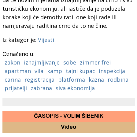
turističku ekonomiju, ali iastiče da je poduzela
korake koji će demotivirati one koji rade ili
namjeravaju raditina crno da to ne čine.
Iz kategorije:
Vijesti
Označeno u:
zakon
iznajmljivanje
sobe
zimmer frei
apartman
vila
kamp
tajni kupac
inspekcija
carina
registracija
platforma
kazna
rodbina
prijatelji
zabrana
siva ekonomija
ČASOPIS - VOLIM ŠIBENIK
Video