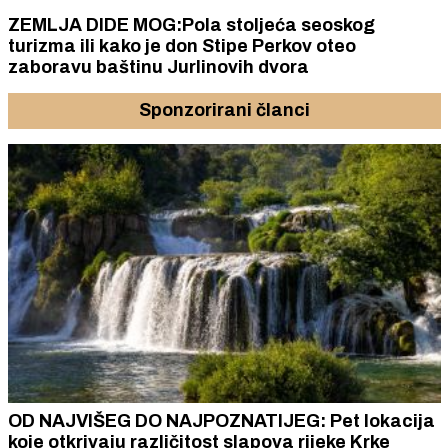
ZEMLJA DIDE MOG:Pola stoljeća seoskog
turizma ili kako je don Stipe Perkov oteo
zaboravu baštinu Jurlinovih dvora
Sponzorirani članci
OD NAJVIŠEG DO NAJPOZNATIJEG: Pet lokacija
koje otkrivaju različitost slapova rijeke Krke