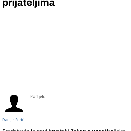
prijateljima
Podijeli:
Danijel Ferić
Predstavio je novi hrvatski Zakon o ugostiteljskoj