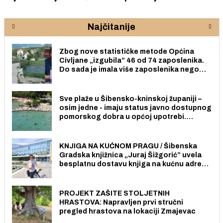
Najčitanije
Zbog nove statističke metode Općina
Civljane „izgubila” 46 od 74 zaposlenika.
Do sada je imala više zaposlenika nego
radno sposobnih osoba među svojih 170
stanovnika.
Sve plaže u Šibensko-kninskoj županiji –
osim jedne - imaju status javno dostupnog
pomorskog dobra u općoj upotrebi.
Pristup je slobodan i besplatan za sve
građane i posjetitelje.
KNJIGA NA KUĆNOM PRAGU / Šibenska
Gradska knjižnica „Juraj Šižgorić” uvela
besplatnu dostavu knjiga na kućnu adresu
električnim biciklom.
PROJEKT ZAŠITE STOLJETNIH
HRASTOVA: Napravljen prvi stručni
pregled hrastova na lokaciji Zmajevac