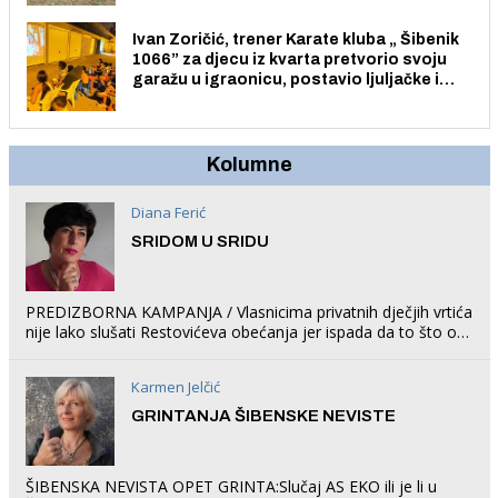
Ivan Zoričić, trener Karate kluba „ Šibenik
1066” za djecu iz kvarta pretvorio svoju
garažu u igraonicu, postavio ljuljačke i
trampolin i organizirao dječje ljetno kino.
Kolumne
Diana Ferić
SRIDOM U SRIDU
PREDIZBORNA KAMPANJA / Vlasnicima privatnih dječjih vrtića
nije lako slušati Restovićeva obećanja jer ispada da to što oni
rade u Šibeniku ne postoji
Karmen Jelčić
GRINTANJA ŠIBENSKE NEVISTE
ŠIBENSKA NEVISTA OPET GRINTA:Slučaj AS EKO ili je li u