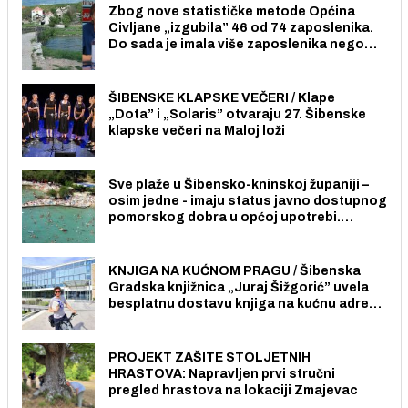
Zbog nove statističke metode Općina
Civljane „izgubila” 46 od 74 zaposlenika.
Do sada je imala više zaposlenika nego
radno sposobnih osoba među svojih 170
stanovnika.
ŠIBENSKE KLAPSKE VEČERI / Klape
„Dota” i „Solaris” otvaraju 27. Šibenske
klapske večeri na Maloj loži
Sve plaže u Šibensko-kninskoj županiji –
osim jedne - imaju status javno dostupnog
pomorskog dobra u općoj upotrebi.
Pristup je slobodan i besplatan za sve
građane i posjetitelje.
KNJIGA NA KUĆNOM PRAGU / Šibenska
Gradska knjižnica „Juraj Šižgorić” uvela
besplatnu dostavu knjiga na kućnu adresu
električnim biciklom.
PROJEKT ZAŠITE STOLJETNIH
HRASTOVA: Napravljen prvi stručni
pregled hrastova na lokaciji Zmajevac