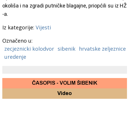
okoliša i na zgradi putničke blagajne, priopćili su iz HŽ
-a.
Iz kategorije:
Vijesti
Označeno u:
zecjeznicki kolodvor
sibenik
hrvatske zeljeznice
uredenje
ČASOPIS - VOLIM ŠIBENIK
Video