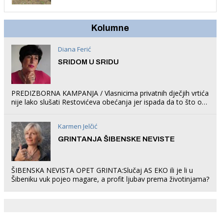
Kolumne
Diana Ferić
SRIDOM U SRIDU
PREDIZBORNA KAMPANJA / Vlasnicima privatnih dječjih vrtića
nije lako slušati Restovićeva obećanja jer ispada da to što oni
rade u Šibeniku ne postoji
Karmen Jelčić
GRINTANJA ŠIBENSKE NEVISTE
ŠIBENSKA NEVISTA OPET GRINTA:Slučaj AS EKO ili je li u
Šibeniku vuk pojeo magare, a profit ljubav prema životinjama?