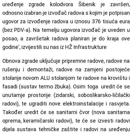
uređenje zgrade kolodvora Šibenik je završen,
odnosno izabran je izvođač radova s kojim je potpisan
ugovor za izvođenje radova u iznosu 376 tisuća eura
(bez PDV-a). Na temelju ugovora izvođač je uveden u
posao, a završetak radova planiran je do kraja ove
godine', izvijestili su nas iz HŽ Infrastrukture
Obnova zgrade uključuje pripremne radove, radove na
rušenju i demontaži, radove na zamjeni postojeće
stolarije novom ALU stolarijom te radove na krovištu i
fasadi (sustav termo žbuka). Osim toga uredit će se
unutarnje prostorije (zidarski, soboslikarsko-ličilački
radovi), te ugraditi nove elektroinstalacije i rasvjeta.
Također uredit će se sanitarni čvor (nova sanitarna
oprema, keramičarski radovi), te će se izvesti radovi
dijela sustava tehničke zaštite i radovi na uređenju