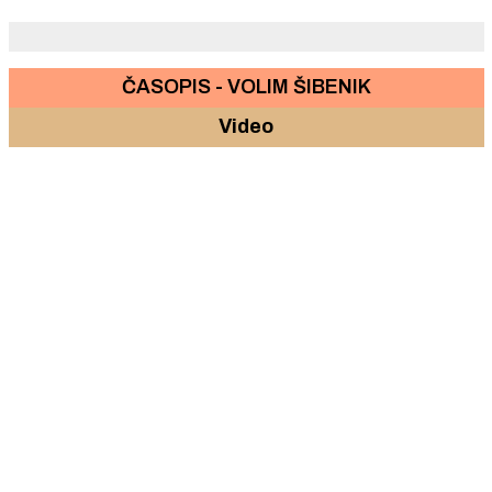
ČASOPIS - VOLIM ŠIBENIK
Video