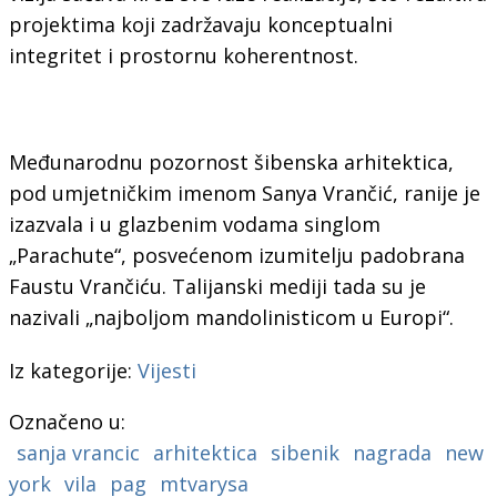
projektima koji zadržavaju konceptualni
integritet i prostornu koherentnost.
Međunarodnu pozornost šibenska arhitektica,
pod umjetničkim imenom
Sanya Vrančić
, ranije je
izazvala i u glazbenim vodama singlom
„Parachute“, posvećenom izumitelju padobrana
Faustu Vrančiću. Talijanski mediji tada su je
nazivali „najboljom mandolinisticom u Europi“.
Iz kategorije:
Vijesti
Označeno u:
sanja vrancic
arhitektica
sibenik
nagrada
new
york
vila
pag
mtvarysa