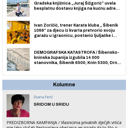
Gradska knjižnica „Juraj Šižgorić” uvela
besplatnu dostavu knjiga na kućnu adresu
električnim biciklom.
Ivan Zoričić, trener Karate kluba „ Šibenik
1066” za djecu iz kvarta pretvorio svoju
garažu u igraonicu, postavio ljuljačke i
trampolin i organizirao dječje ljetno kino.
DEMOGRAFSKA KATASTROFA / Šibensko-
kninska županija izgubila 14 000
stanovnika, Šibenik 6500, Knin 5300, Drniš
1758, Skradin 625, Vodice 275...
Kolumne
Diana Ferić
SRIDOM U SRIDU
PREDIZBORNA KAMPANJA / Vlasnicima privatnih dječjih vrtića
nije lako slušati Restovićeva obećanja jer ispada da to što oni