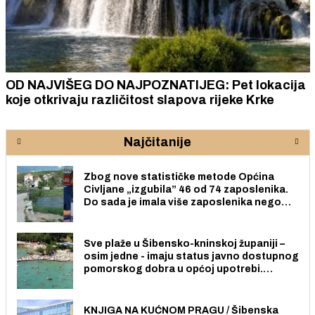
OD NAJVIŠEG DO NAJPOZNATIJEG: Pet lokacija
koje otkrivaju različitost slapova rijeke Krke
Najčitanije
Zbog nove statističke metode Općina
Civljane „izgubila” 46 od 74 zaposlenika.
Do sada je imala više zaposlenika nego
radno sposobnih osoba među svojih 170
stanovnika.
Sve plaže u Šibensko-kninskoj županiji –
osim jedne - imaju status javno dostupnog
pomorskog dobra u općoj upotrebi.
Pristup je slobodan i besplatan za sve
građane i posjetitelje.
KNJIGA NA KUĆNOM PRAGU / Šibenska