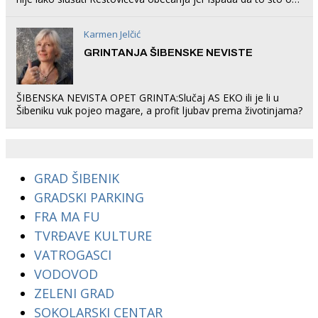
rade u Šibeniku ne postoji
Karmen Jelčić
GRINTANJA ŠIBENSKE NEVISTE
ŠIBENSKA NEVISTA OPET GRINTA:Slučaj AS EKO ili je li u
Šibeniku vuk pojeo magare, a profit ljubav prema životinjama?
GRAD ŠIBENIK
GRADSKI PARKING
FRA MA FU
TVRĐAVE KULTURE
VATROGASCI
VODOVOD
ZELENI GRAD
SOKOLARSKI CENTAR