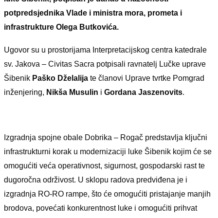
potpredsjednika Vlade i ministra mora, prometa i
infrastrukture
Olega Butkovića
.
Ugovor su u prostorijama Interpretacijskog centra katedrale
sv. Jakova – Civitas Sacra potpisali ravnatelj Lučke uprave
Šibenik
Paško Dželalija
te članovi Uprave tvrtke Pomgrad
inženjering,
Nikša Musulin
i
Gordana Jaszenovits
.
Izgradnja spojne obale Dobrika – Rogač predstavlja ključni
infrastrukturni korak u modernizaciji luke Šibenik kojim će se
omogućiti veća operativnost, sigurnost, gospodarski rast te
dugoročna održivost. U sklopu radova predviđena je i
izgradnja RO-RO rampe, što će omogućiti pristajanje manjih
brodova, povećati konkurentnost luke i omogućiti prihvat