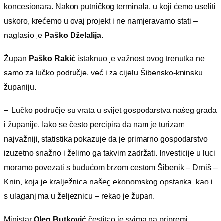
koncesionara. Nakon putničkog terminala, u koji ćemo useliti
uskoro, krećemo u ovaj projekt i ne namjeravamo stati –
naglasio je
Paško Dželalija
.
Župan
Paško Rakić
istaknuo je važnost ovog trenutka ne
samo za lučko područje, već i za cijelu Šibensko-kninsku
županiju.
–
Lučko područje su vrata u svijet gospodarstva našeg grada
i županije. Iako se često percipira da nam je turizam
najvažniji, statistika pokazuje da je primarno gospodarstvo
izuzetno snažno i želimo ga takvim zadržati. Investicije u luci
moramo povezati s budućom brzom cestom Šibenik – Drniš –
Knin, koja je kralježnica našeg ekonomskog opstanka, kao i
s ulaganjima u željeznicu – rekao je župan.
Ministar
Oleg Butković
čestitao je svima na pripremi