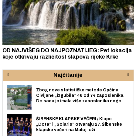
OD NAJVIŠEG DO NAJPOZNATIJEG: Pet lokacija
koje otkrivaju različitost slapova rijeke Krke
Najčitanije
Zbog nove statističke metode Općina
Civljane „izgubila” 46 od 74 zaposlenika.
Do sada je imala više zaposlenika nego
radno sposobnih osoba među svojih 170
stanovnika.
ŠIBENSKE KLAPSKE VEČERI / Klape
„Dota” i „Solaris” otvaraju 27. Šibenske
klapske večeri na Maloj loži