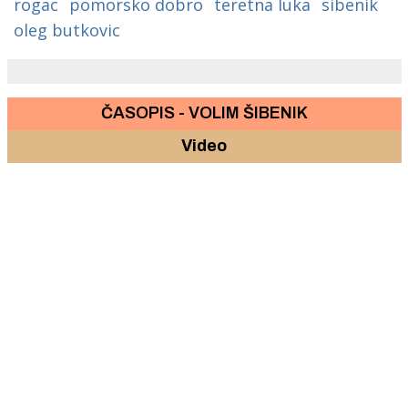
rogac
pomorsko dobro
teretna luka
sibenik
oleg butkovic
ČASOPIS - VOLIM ŠIBENIK
Video