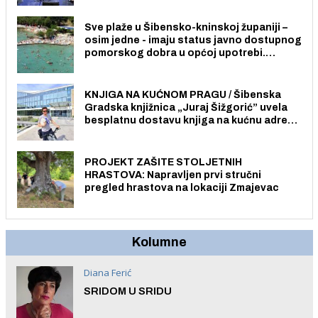
Sve plaže u Šibensko-kninskoj županiji –
osim jedne - imaju status javno dostupnog
pomorskog dobra u općoj upotrebi.
Pristup je slobodan i besplatan za sve
građane i posjetitelje.
KNJIGA NA KUĆNOM PRAGU / Šibenska
Gradska knjižnica „Juraj Šižgorić” uvela
besplatnu dostavu knjiga na kućnu adresu
električnim biciklom.
PROJEKT ZAŠITE STOLJETNIH
HRASTOVA: Napravljen prvi stručni
pregled hrastova na lokaciji Zmajevac
Kolumne
Diana Ferić
SRIDOM U SRIDU