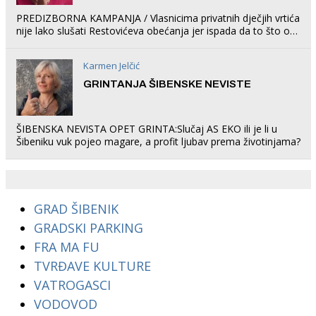
PREDIZBORNA KAMPANJA / Vlasnicima privatnih dječjih vrtića
nije lako slušati Restovićeva obećanja jer ispada da to što oni
rade u Šibeniku ne postoji
Karmen Jelčić
GRINTANJA ŠIBENSKE NEVISTE
ŠIBENSKA NEVISTA OPET GRINTA:Slučaj AS EKO ili je li u
Šibeniku vuk pojeo magare, a profit ljubav prema životinjama?
GRAD ŠIBENIK
GRADSKI PARKING
FRA MA FU
TVRĐAVE KULTURE
VATROGASCI
VODOVOD