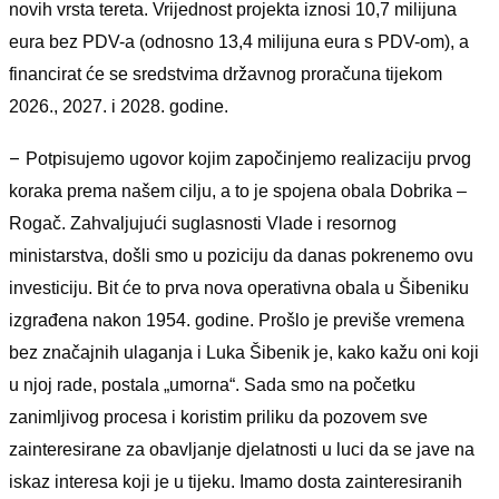
novih vrsta tereta. Vrijednost projekta iznosi 10,7 milijuna
eura bez PDV-a (odnosno 13,4 milijuna eura s PDV-om), a
financirat će se sredstvima državnog proračuna tijekom
2026., 2027. i 2028. godine.
–
Potpisujemo ugovor kojim započinjemo realizaciju prvog
koraka prema našem cilju, a to je spojena obala Dobrika –
Rogač. Zahvaljujući suglasnosti Vlade i resornog
ministarstva, došli smo u poziciju da danas pokrenemo ovu
investiciju. Bit će to prva nova operativna obala u Šibeniku
izgrađena nakon 1954. godine. Prošlo je previše vremena
bez značajnih ulaganja i Luka Šibenik je, kako kažu oni koji
u njoj rade, postala „umorna“. Sada smo na početku
zanimljivog procesa i koristim priliku da pozovem sve
zainteresirane za obavljanje djelatnosti u luci da se jave na
iskaz interesa koji je u tijeku. Imamo dosta zainteresiranih