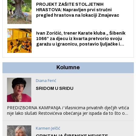
PROJEKT ZAŠITE STOLJETNIH
HRASTOVA: Napravljen prvi stručni
pregled hrastova na lokaciji Zmajevac
Ivan Zoričić, trener Karate kluba „ Šibenik
1066” za djecu iz kvarta pretvorio svoju
garažu u igraonicu, postavio ljuljačke i
trampolin i organizirao dječje ljetno kino.
Kolumne
Diana Ferić
SRIDOM U SRIDU
PREDIZBORNA KAMPANJA / Vlasnicima privatnih dječjih vrtića
nije lako slušati Restovićeva obećanja jer ispada da to što oni
rade u Šibeniku ne postoji
Karmen Jelčić