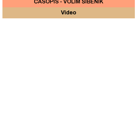
ČASOPIS - VOLIM ŠIBENIK
Video