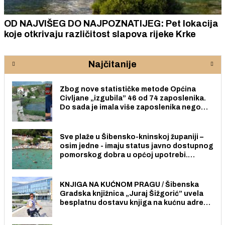
OD NAJVIŠEG DO NAJPOZNATIJEG: Pet lokacija
koje otkrivaju različitost slapova rijeke Krke
Najčitanije
Zbog nove statističke metode Općina
Civljane „izgubila” 46 od 74 zaposlenika.
Do sada je imala više zaposlenika nego
radno sposobnih osoba među svojih 170
stanovnika.
Sve plaže u Šibensko-kninskoj županiji –
osim jedne - imaju status javno dostupnog
pomorskog dobra u općoj upotrebi.
Pristup je slobodan i besplatan za sve
građane i posjetitelje.
KNJIGA NA KUĆNOM PRAGU / Šibenska
Gradska knjižnica „Juraj Šižgorić” uvela
besplatnu dostavu knjiga na kućnu adresu
električnim biciklom.