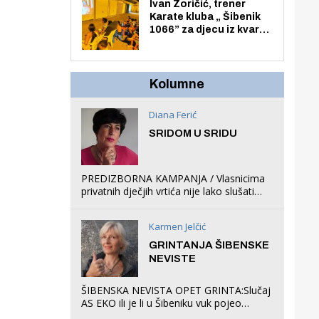
Zmajevac
Ivan Zoričić, trener
Karate kluba „ Šibenik
1066” za djecu iz kvarta
pretvorio svoju garažu
u igraonicu, postavio
ljuljačke i trampolin i
organizirao dječje
Kolumne
ljetno kino.
Diana Ferić
SRIDOM U SRIDU
PREDIZBORNA KAMPANJA / Vlasnicima
privatnih dječjih vrtića nije lako slušati
Restovićeva obećanja jer ispada da to
što oni rade u Šibeniku ne postoji
Karmen Jelčić
GRINTANJA ŠIBENSKE
NEVISTE
ŠIBENSKA NEVISTA OPET GRINTA:Slučaj
AS EKO ili je li u Šibeniku vuk pojeo
magare, a profit ljubav prema