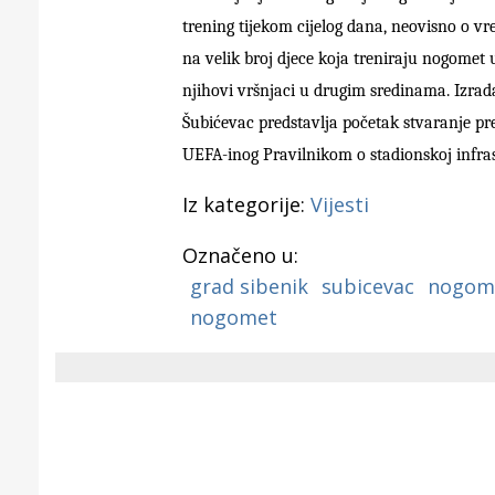
Puljanim
trening tijekom cijelog dana, neovisno o v
na velik broj djece koja treniraju nogomet 
njihovi vršnjaci u drugim sredinama.
I
zrad
Šubićevac
predstavlja početak
stvaranje pr
UEFA-in
og
Pravilnikom o stadionskoj infras
Iz kategorije:
Vijesti
Označeno u:
grad sibenik
subicevac
nogome
nogomet