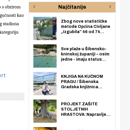
rijeke Krke
sud
Najčitanije
o s obzirom
pod
zaj
ogućnosti kao
Zbog nove statističke
g stadiona
metode Općina Civljane
kategoriju
„izgubila” 46 od 74
zaposlenika. Do sada je
imala više zaposlenika
nego radno sposobnih
Sve plaže u Šibensko-
osoba među svojih 170
kninskoj županiji – osim
stanovnika.
jedne - imaju status
javno dostupnog
pomorskog dobra u
ort
općoj upotrebi. Pristup
KNJIGA NA KUĆNOM
je slobodan i besplatan
PRAGU / Šibenska
za sve građane i
Gradska knjižnica
posjetitelje.
„Juraj Šižgorić” uvela
besplatnu dostavu
knjiga na kućnu adresu
PROJEKT ZAŠITE
električnim biciklom.
STOLJETNIH
HRASTOVA: Napravljen
prvi stručni pregled
hrastova na lokaciji