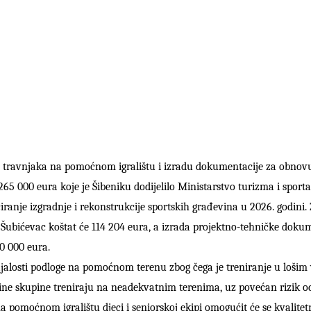
a travnjaka na pomoćnom igralištu i izradu dokumentacije za obnov
65 000 eura koje je Šibeniku dodijelilo Ministarstvo turizma i sport
iranje izgradnje i rekonstrukcije sportskih građevina u 2026. godini.
 Šubićevac
koštat će
114 20
4
eura,
a i
zrada projektno-tehničke dokum
0 000 eura.
jalosti podloge
na pomoćnom terenu zbog čega je
treniranje u loši
 Krke iz prve ruke -
Šibenik spreman za dol
ostel Titius u
električnih autobusa: i
ine skupine treniraju na neadekvatnim terenima, uz povećan rizik od
NP Krka u
12 punionica na kolodvo
pomoćnom igralištu djeci i seniorskoj ekipi omogućit će se kvalitetn