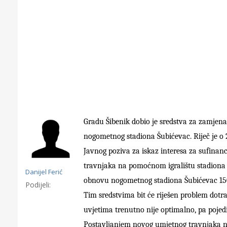
Gradu Šibenik
dobio je sredstva za zamjen
nogometnog stadiona Šubićevac. Riječ je o 2
Javnog poziva za iskaz interesa za sufinanc
travnjaka na pomoćnom igralištu
s
tadiona
Danijel Ferić
obnovu nogometnog stadiona Šubićevac 15
Podijeli:
Tim sredstvima bit će riješen problem
dotra
Gornji tok
Otkrijte h
uvjetima trenutno nije optimalno, pa pojed
edukativnom kampusu 
Postavljanjem novog umjetnog travnjaka na 