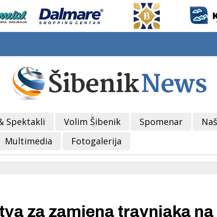
& Spektakli
Volim Šibenik
Spomenar
Naš
Multimedia
Fotogalerija
tva za zamjena travnjaka na