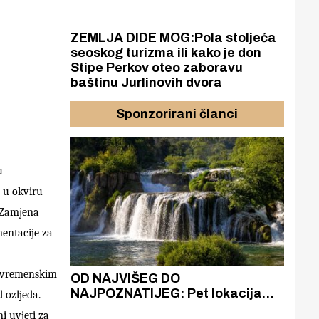
ZEMLJA DIDE MOG:Pola stoljeća
seoskog turizma ili kako je don
Stipe Perkov oteo zaboravu
baštinu Jurlinovih dvora
Sponzorirani članci
u
a u okviru
Zamjena
entacije za
m vremenskim
azak
OD NAJVIŠEG DO
ZA
zgrađeno
NAJPOZNATIJEG: Pet lokacija
AKA
 ozljeda.
ru
koje otkrivaju različitost slapova
isku
i uvjeti za