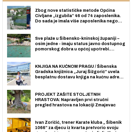
Zbog nove statističke metode Općina
Civljane „izgubila” 46 od 74 zaposlenika.
Do sada je imala više zaposlenika nego
radno sposobnih osoba među svojih 170
stanovnika.
Sve plaže u Šibensko-kninskoj županiji –
osim jedne - imaju status javno dostupnog
pomorskog dobra u općoj upotrebi.
Pristup je slobodan i besplatan za sve
građane i posjetitelje.
KNJIGA NA KUĆNOM PRAGU / Šibenska
Gradska knjižnica „Juraj Šižgorić” uvela
besplatnu dostavu knjiga na kućnu adresu
električnim biciklom.
PROJEKT ZAŠITE STOLJETNIH
HRASTOVA: Napravljen prvi stručni
pregled hrastova na lokaciji Zmajevac
Ivan Zoričić, trener Karate kluba „ Šibenik
1066” za djecu iz kvarta pretvorio svoju