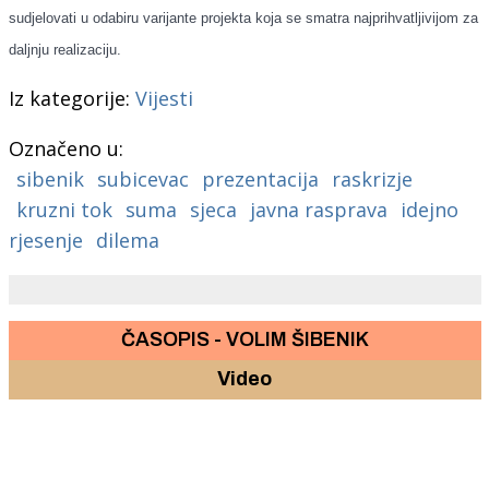
sudjelovati u odabiru varijante projekta koja se smatra najprihvatljivijom za
daljnju realizaciju.
Iz kategorije:
Vijesti
Označeno u:
sibenik
subicevac
prezentacija
raskrizje
kruzni tok
suma
sjeca
javna rasprava
idejno
rjesenje
dilema
ČASOPIS - VOLIM ŠIBENIK
Video