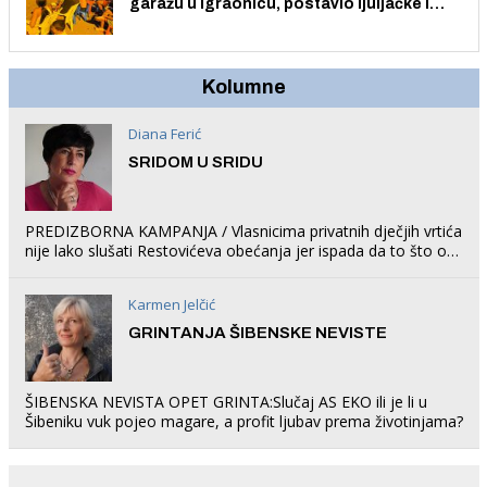
garažu u igraonicu, postavio ljuljačke i
trampolin i organizirao dječje ljetno kino.
Kolumne
Diana Ferić
SRIDOM U SRIDU
PREDIZBORNA KAMPANJA / Vlasnicima privatnih dječjih vrtića
nije lako slušati Restovićeva obećanja jer ispada da to što oni
rade u Šibeniku ne postoji
Karmen Jelčić
GRINTANJA ŠIBENSKE NEVISTE
ŠIBENSKA NEVISTA OPET GRINTA:Slučaj AS EKO ili je li u
Šibeniku vuk pojeo magare, a profit ljubav prema životinjama?