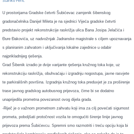
Stanko Ferić
U prostorijama Gradske četvrti Šubićevac zamjenik šibenskog
gradonačelnika Danijel Mileta je na sjednici Vijeća gradske četvrti
predstavio projekt rekonstrukcije raskrižja ulica Bana Josipa Jelačića i
Đure Đakovića, uz nadvožnjak Jadranske magistrale s ciljem upoznavanja
s planiranim zahvatom i uključivanja lokalne zajednice u odabir
najprikladnijeg rješenja.
Grad Šibenik izradio je dvije varijante rješenja kružnog toka koje, uz
rekonstrukciju raskrižja, obuhvaćaju i izgradnju nogostupa, javne rasvjete
te parkirališnih površina. Izgradnja kružnog toka preduvjet je za proširenje
trase javnog gradskog autobusnog prijevoza, čime bi se dodatno
unaprijedila prometna povezanost ovog dijela grada.
-Riječ je o važnom prometnom zahvatu koji ima za cilj povećati sigurnost
prometa, poboljšati protočnost vozila te omogućiti širenje linije javnog
prijevoza prema Šubićevcu. Spremni smo razmotriti i treću opciju koja bi