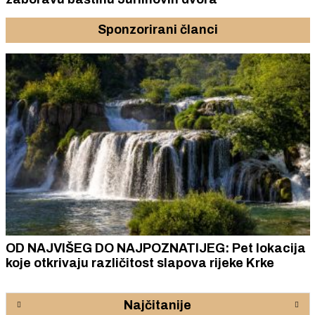
Sponzorirani članci
OD NAJVIŠEG DO NAJPOZNATIJEG: Pet lokacija
koje otkrivaju različitost slapova rijeke Krke
Najčitanije