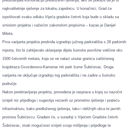
predstavljala kombinaciju predloženih rješenja, ako se pokaže da je to
najkvalitetnije rješenje za lokalnu zajednicu. U konačnici, Grad će
ispoštovati svaku odluku Vijeća gradske četvrti koja bude u skladu sa
smislom projekta i važećim zakonskim propisima –
kazao je
Danijel
Mileta.
Prva varijanta projekta predviđa izgradnju južnog parkirališta s 28 parkirnih
mjesta, što bi zahtijevalo uklanjanje dijela šumske površine veličine oko
1500 četvornih metara, koja se ne nalazi unutar granica zaštićenog
krajobraza Gvozdenovo-Kamenar niti park šume Šubićevac. Druga
varijanta ne uključuje izgradnju tog parkirališta i ne zadire u šumsko
područje.
Nakon predstavljanja projekta, provedena je rasprava u kojoj su nazočni
iznijeli niz prijedloga i sugestija vezanih uz prometno rješenje i prateću
infrastrukturu, kako
predloženog
rješenja, tako i obližnjih ulica te javnih
prostora Šubićevcu. Građani će, u suradnji s Vijećem Gradske četvrti
Šubićevac, imati mogućnost iznijeti svoja mišljenja i prijedloge te