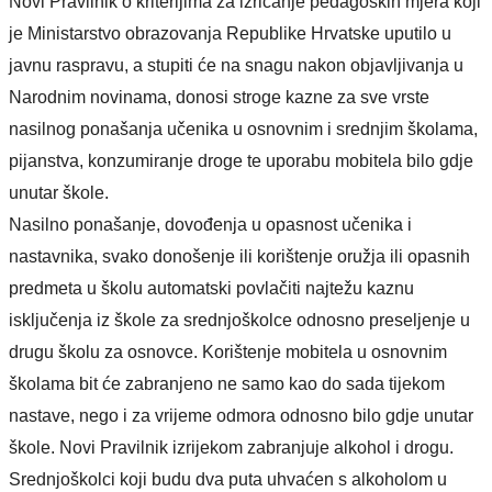
Novi
Pravilnik o kriterijima za izricanje pedagoških mjera koji
je Ministarstvo obrazovanja
Republike Hrvatske
uputilo u
javnu raspravu,
a
stupiti
će
na snagu nakon objavljivanja u
Narodnim novinama,
donosi
stroge
kazne za sve vrste
nasilnog ponašanja
učenika u osnovnim i srednjim školama,
pijanstva, konzumiranje droge te uporabu mobitela bilo gdje
unutar škole.
Nasilno ponašanje,
dovođenja u opasnost učenika i
nastavnika, svako donošenje ili korištenje oružja ili opasnih
predmeta u škol
u
automatski povlačiti najtežu
kaznu
isključenj
a
iz škole za srednjoškolce
odnosno
preseljenje u
drugu školu za osnovce.
Korištenje mobitela u
osnovnim
školama bit će zabranjeno
ne samo
kao do sada
tijekom
nastave, nego i
za vrijeme
odmora
odnosno bilo gdje unutar
škole. Novi Pravilnik izrijekom zabranjuje alkohol i drogu.
Srednjoškolci koji budu dva puta uhvaćen s alkoholom u