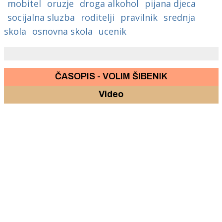
mobitel
oruzje
droga alkohol
pijana djeca
socijalna sluzba
roditelji
pravilnik
srednja
skola
osnovna skola
ucenik
ČASOPIS - VOLIM ŠIBENIK
Video