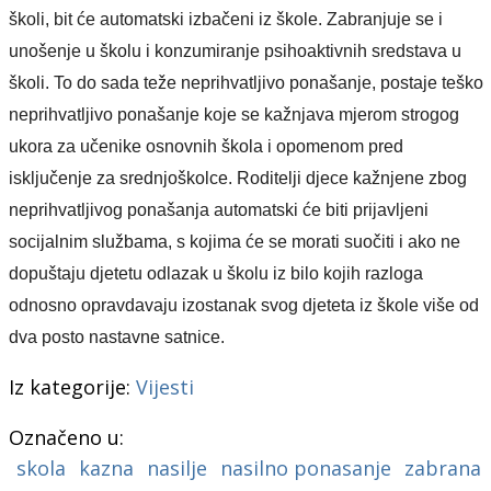
školi, bit će automatski izbačeni iz škole. Zabranjuje se i
unošenje u školu i konzumiranje psihoaktivnih sredstava u
školi. To do sada teže neprihvatljivo ponašanje, postaje teško
neprihvatljivo ponašanje koje se kažnjava mjerom strogog
ukora za učenike osnovnih škola i opomenom pred
isključenje za srednjoškolce. Roditelji djece kažnjene zbog
neprihvatljivog ponašanja automatski će biti prijavljeni
socijalnim službama,
s kojima će se morati suočiti i ako ne
dopuštaju djetetu odlazak u školu iz bilo kojih razloga
odnosno opravdavaju izostanak svog djeteta iz škole više od
dva posto nastavne satnice.
Iz kategorije:
Vijesti
Označeno u:
skola
kazna
nasilje
nasilno ponasanje
zabrana