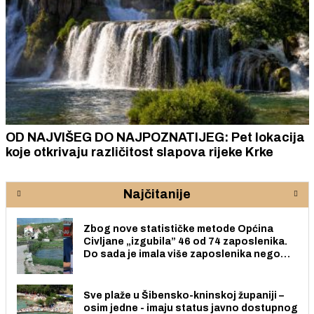
OD NAJVIŠEG DO NAJPOZNATIJEG: Pet lokacija
koje otkrivaju različitost slapova rijeke Krke
Najčitanije
Zbog nove statističke metode Općina
Civljane „izgubila” 46 od 74 zaposlenika.
Do sada je imala više zaposlenika nego
radno sposobnih osoba među svojih 170
stanovnika.
Sve plaže u Šibensko-kninskoj županiji –
osim jedne - imaju status javno dostupnog