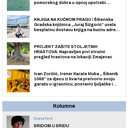
pomorskog dobra u općoj upotrebi.
Pristup je slobodan i besplatan za sve
građane i posjetitelje.
KNJIGA NA KUĆNOM PRAGU / Šibenska
Gradska knjižnica „Juraj Šižgorić” uvela
besplatnu dostavu knjiga na kućnu adresu
električnim biciklom.
PROJEKT ZAŠITE STOLJETNIH
HRASTOVA: Napravljen prvi stručni
pregled hrastova na lokaciji Zmajevac
Ivan Zoričić, trener Karate kluba „ Šibenik
1066” za djecu iz kvarta pretvorio svoju
garažu u igraonicu, postavio ljuljačke i
trampolin i organizirao dječje ljetno kino.
Kolumne
Diana Ferić
SRIDOM U SRIDU