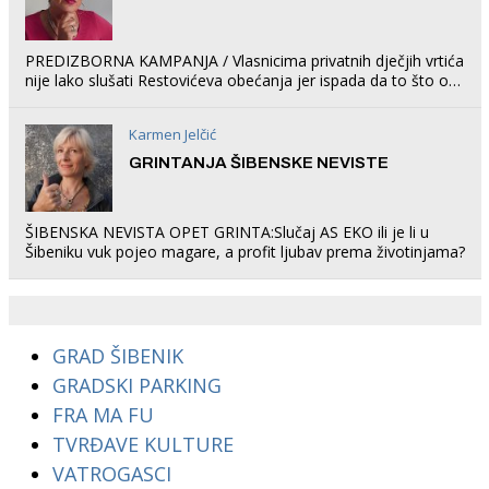
PREDIZBORNA KAMPANJA / Vlasnicima privatnih dječjih vrtića
nije lako slušati Restovićeva obećanja jer ispada da to što oni
rade u Šibeniku ne postoji
Karmen Jelčić
GRINTANJA ŠIBENSKE NEVISTE
ŠIBENSKA NEVISTA OPET GRINTA:Slučaj AS EKO ili je li u
Šibeniku vuk pojeo magare, a profit ljubav prema životinjama?
GRAD ŠIBENIK
GRADSKI PARKING
FRA MA FU
TVRĐAVE KULTURE
VATROGASCI