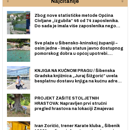
Najčitanije
Zbog nove statističke metode Općina
Civljane „izgubila” 46 od 74 zaposlenika.
Do sada je imala više zaposlenika nego
radno sposobnih osoba među svojih 170
stanovnika.
Sve plaže u Šibensko-kninskoj županiji –
osim jedne - imaju status javno dostupnog
pomorskog dobra u općoj upotrebi.
Pristup je slobodan i besplatan za sve
građane i posjetitelje.
KNJIGA NA KUĆNOM PRAGU / Šibenska
Gradska knjižnica „Juraj Šižgorić” uvela
besplatnu dostavu knjiga na kućnu adresu
električnim biciklom.
PROJEKT ZAŠITE STOLJETNIH
HRASTOVA: Napravljen prvi stručni
pregled hrastova na lokaciji Zmajevac
Ivan Zoričić, trener Karate kluba „ Šibenik