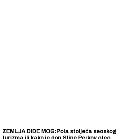
ZEMLJA DIDE MOG:Pola stoljeća seoskog
turizma ili kako je don Stipe Perkov oteo