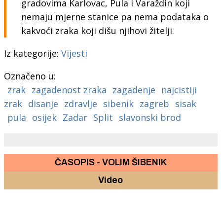
gradovima Karlovac, Pula i Varaždin koji
nemaju mjerne stanice pa nema podataka o
kakvoći zraka koji dišu njihovi žitelji.
Iz kategorije:
Vijesti
Označeno u:
zrak
zagadenost zraka
zagadenje
najcistiji
zrak
disanje
zdravlje
sibenik
zagreb
sisak
pula
osijek
Zadar
Split
slavonski brod
ČASOPIS - VOLIM ŠIBENIK
Video