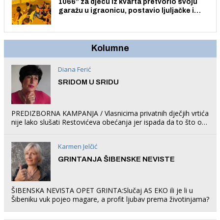
1066” za djecu iz kvarta pretvorio svoju
garažu u igraonicu, postavio ljuljačke i
trampolin i organizirao dječje ljetno kino.
Kolumne
Diana Ferić
SRIDOM U SRIDU
PREDIZBORNA KAMPANJA / Vlasnicima privatnih dječjih vrtića
nije lako slušati Restovićeva obećanja jer ispada da to što oni
rade u Šibeniku ne postoji
Karmen Jelčić
GRINTANJA ŠIBENSKE NEVISTE
ŠIBENSKA NEVISTA OPET GRINTA:Slučaj AS EKO ili je li u
Šibeniku vuk pojeo magare, a profit ljubav prema životinjama?