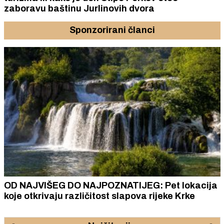
zaboravu baštinu Jurlinovih dvora
Sponzorirani članci
OD NAJVIŠEG DO NAJPOZNATIJEG: Pet lokacija
koje otkrivaju različitost slapova rijeke Krke