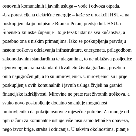
osnovnih komunalnih i javnih usluga – vode
i
odvoza otpada.
-
Uz porast cijena električne energije
–
kaže se u reakciji HSU-a na
poskupljenjakoju potpisuje Branko Peran, predsjednik HSU-a
Šibensko-kninske županije -
to je težak udar na sva
kućanstva,
a
posebno ona
s niskim primanjima. Iako s
e
poskupljenja
pravdaju
rastom troškova održavanja infrastrukture, energenata, prilagodbom
zakonodavnim standardima
te ulaganjima
,
to ne ublažava
posljedice
cjenovnog udara na standard i kvalitetu života građana, posebno
onih najugroženijih, a to su umirovljenici.
Umirovljenici
su i prije
poskupljenja ovih komunalnih i javnih usluga
živ
jeli
na granici
financijske izdržljivosti. Mirovine ne prate rast životnih troškova, a
svako novo poskupljenje dodatno smanjuje mogućnost
umirovljenika
da pokriju osnovne mjesečne potrebe. Za mnoge od
njih računi za komunalne usluge više nisu samo tehnička obaveza,
nego izvor brige, straha i odricanja. U takvim okolnostima, pitanje