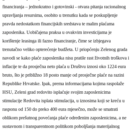
financiranja –
jednokratno i gotovinski -
otvara pitanja racionalnog
upravljanja resursima, osobito u trenutku kada se poskupljenje
pravda nedostatkom financijskih sredstava te malim
plaćama
zaposlenik
a. Uobičajena praksa u ovakvim investicijama je
korištenje leasinga ili fazno financiranje, čime se izbjegava
trenutačno veliko opterećenje budžeta. U priopćenju Zelenog grada
navodi se kako plaće zaposlenika nisu pratile rast životnih troškova i
inflacije te da prosječna neto plaća u Društvu iznosi oko 1224 eura
bruto
, što je približno 18
posto
manje od prosječne plaće na razini
Republike Hrvatske. Ipak, prema informacijama kojima raspolaže
HSU
,
Zeleni grad redovito isplaćuje svojim zaposlenicima
stimulacije Redovita isplata stimulacija, u iznosima koji se kreću u
rasponu od 150 do preko 400 eura mjesečno, može se smatrati
oblikom prešutnog povećanja plaće određenim zaposlenicima, a ne
sustavnom i transparentnom politikom poboljšanja materijalnog