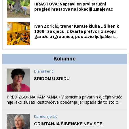
HRASTOVA: Napravljen prvi stručni
pregled hrastova na lokaciji Zmajevac
Ivan Zoričić, trener Karate kluba „ Šibenik
1066” za djecu iz kvarta pretvorio svoju
garažu u igraonicu, postavio ljuljačke i
trampolin i organizirao dječje ljetno kino.
Kolumne
Diana Ferić
SRIDOM U SRIDU
PREDIZBORNA KAMPANJA / Vlasnicima privatnih dječjih vrtića
nije lako slušati Restovićeva obećanja jer ispada da to što oni
rade u Šibeniku ne postoji
Karmen Jelčić
GRINTANJA ŠIBENSKE NEVISTE