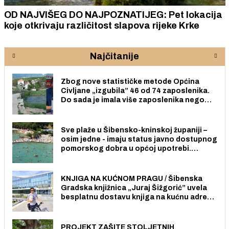
OD NAJVIŠEG DO NAJPOZNATIJEG: Pet lokacija
koje otkrivaju različitost slapova rijeke Krke
Najčitanije
Zbog nove statističke metode Općina
Civljane „izgubila” 46 od 74 zaposlenika.
Do sada je imala više zaposlenika nego
radno sposobnih osoba među svojih 170
stanovnika.
Sve plaže u Šibensko-kninskoj županiji –
osim jedne - imaju status javno dostupnog
pomorskog dobra u općoj upotrebi.
Pristup je slobodan i besplatan za sve
građane i posjetitelje.
KNJIGA NA KUĆNOM PRAGU / Šibenska
Gradska knjižnica „Juraj Šižgorić” uvela
besplatnu dostavu knjiga na kućnu adresu
električnim biciklom.
PROJEKT ZAŠITE STOLJETNIH