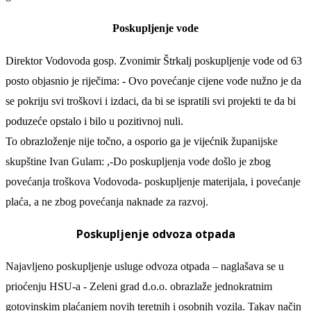
Poskupljenje vode
Direktor Vodovoda gosp. Zvonimir Štrkalj poskupljenje vode od 63
posto
objasnio je riječima: -
Ov
o povećanje cijene vode nužno
je
da
se pokriju svi troškovi i izdaci,
da bi se
ispratili svi projekti
te
da bi
poduzeće
opstal
o
i bil
o
u pozitivnoj nuli.
To obrazloženje nije točno, a osporio ga je vijećnik
županijske
skupštine Ivan Gulam: ,-Do poskupljenja
vode
došlo
je
zbog
povećanja troškova Vodovoda- poskupljenje materijala,
i
povećanje
plaća, a ne zbog povećanja naknade za razvoj.
Poskupljenje odvoza otpada
Najavljeno
poskupljenje usluge odvoza otpada –
naglašava se u
prioćenju HSU-a -
Zeleni grad d.o.o.
obrazlaže
jednokratn
im
gotovinskim
plaćanjem novih
teretnih i osobnih vozila. Takav način