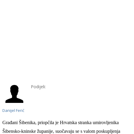
Podijeli:
Danijel Ferić
G
rađani Šibenika,
priopćila je Hrv
a
t
s
k
a
stranka umirovljenika
Šibensko-kninske županije,
suočavaju se s valom poskupljenja