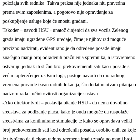
položaja svih radnika. Takva praksa nije jednaka niti pravedna
prema svim zaposlenima, a pogotovo nije opravdanje za
poskupljenje usluge koje će snositi građani.
Također –
navodi HSU -
unatoč činjenici da sva vozila Zelenog
grada imaju ugrađene GPS uređaje, čime je njihov rad moguće
precizno nadzirati, evidentirano je da određene posade imaju
značajno manji broj odrađenih pražnjenja spremnika, a istovremeno
ostvaruju jednak ili sličan broj prekovremenih sati kao i posade s
većim opterećenjem. Osim toga, postoje navodi da dio radnog
vremena provode izvan radnih lokacija, što dodatno otvara pitanja o
nadzoru rada i učinkovitosti organizacije sustava.
-Ako direktor tvrdi –
postavlja pitanje HSU -
da nema dovoljno
sredstava za podizanje plaća, kako je onda moguće da raspolaže
sredstvima za kontinuirane stimulacije te kako se opravdava veliki
broj prekovremenih sati kod određenih posada, osobito onih za koje
je utvrđeno da tijekom radnog vremena imaju značajno manji broj