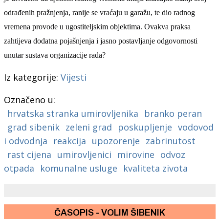
odrađenih pražnjenja, ranije se vraćaju u garažu, te dio radnog
vremena provode u ugostiteljskim objektima. Ovakva praksa
zahtijeva dodatna pojašnjenja i jasno postavljanje odgovornosti
unutar sustava organizacije rada?
Iz kategorije:
Vijesti
Označeno u:
hrvatska stranka umirovljenika
branko peran
grad sibenik
zeleni grad
poskupljenje
vodovod
i odvodnja
reakcija
upozorenje
zabrinutost
rast cijena
umirovljenici
mirovine
odvoz
otpada
komunalne usluge
kvaliteta zivota
ČASOPIS - VOLIM ŠIBENIK