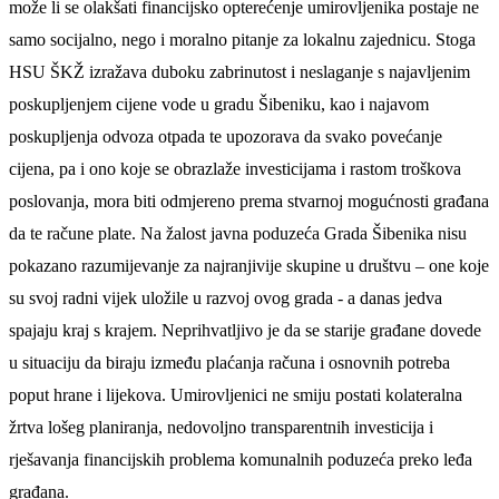
može li se olakšati financijsko opterećenje umirovljenika postaje ne
samo socijalno, nego i moralno pitanje za lokalnu zajednicu.
Stoga
HSU ŠKŽ izražava duboku zabrinutost i neslaganje s najavljenim
poskupljenjem cijene vode u gradu Šibeniku, kao i najavom
poskupljenja odvoza otpada
te upozorava da s
vako povećanje
cijena, pa i ono koje se obrazlaže investicijama i rastom troškova
poslovanja, mora biti odmjereno prema stvarnoj mogućnosti građana
da te račune plate. Na žalost
javna poduzeća Grada Šibenika
ni
su
pokazano razumijevanje za najranjivije skupine u društvu – one koje
su svoj radni vijek uložile u razvoj ovog grada - a danas jedva
spajaju kraj s krajem. Neprihvatljivo je da se starije građane dovede
u situaciju da biraju između plaćanja računa i osnovnih potreba
poput hrane i lijekova. Umirovljenici ne smiju postati kolateralna
žrtva lošeg planiranja, nedovoljno transparentnih investicija i
rješavanja financijskih problema komunalnih poduzeća preko leđa
građana.