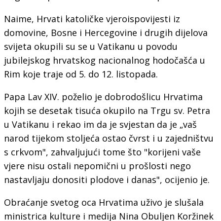
Naime, Hrvati katoličke vjeroispovijesti iz
domovine, Bosne i Hercegovine i drugih dijelova
svijeta okupili su se u Vatikanu u povodu
jubilejskog hrvatskog nacionalnog hodočašća u
Rim koje traje od 5. do 12. listopada.
Papa Lav XIV. poželio je dobrodošlicu Hrvatima
kojih se desetak tisuća okupilo na Trgu sv. Petra
u Vatikanu i rekao im da je svjestan da je „vaš
narod tijekom stoljeća ostao čvrst i u zajedništvu
s crkvom", zahvaljujući tome što "korijeni vaše
vjere nisu ostali nepomični u prošlosti nego
nastavljaju donositi plodove i danas", ocijenio je.
Obraćanje svetog oca Hrvatima uživo je slušala
ministrica kulture i medija Nina Obuljen Koržinek