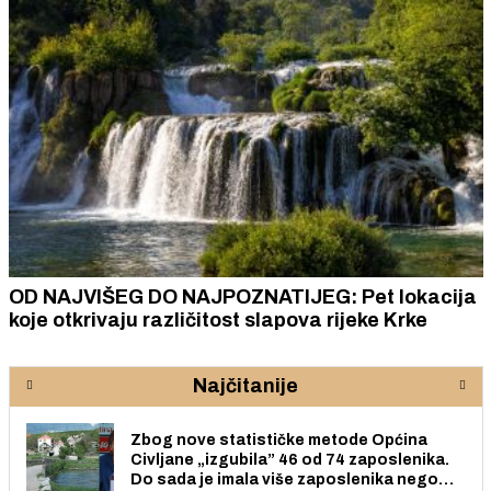
OD NAJVIŠEG DO NAJPOZNATIJEG: Pet lokacija
koje otkrivaju različitost slapova rijeke Krke
Najčitanije
Zbog nove statističke metode Općina
Civljane „izgubila” 46 od 74 zaposlenika.
Do sada je imala više zaposlenika nego