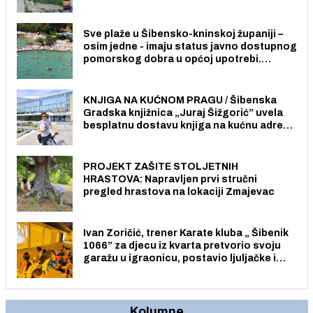
radno sposobnih osoba među svojih 170
stanovnika.
Sve plaže u Šibensko-kninskoj županiji –
osim jedne - imaju status javno dostupnog
pomorskog dobra u općoj upotrebi.
Pristup je slobodan i besplatan za sve
građane i posjetitelje.
KNJIGA NA KUĆNOM PRAGU / Šibenska
Gradska knjižnica „Juraj Šižgorić” uvela
besplatnu dostavu knjiga na kućnu adresu
električnim biciklom.
PROJEKT ZAŠITE STOLJETNIH
HRASTOVA: Napravljen prvi stručni
pregled hrastova na lokaciji Zmajevac
Ivan Zoričić, trener Karate kluba „ Šibenik
1066” za djecu iz kvarta pretvorio svoju
garažu u igraonicu, postavio ljuljačke i
trampolin i organizirao dječje ljetno kino.
Kolumne