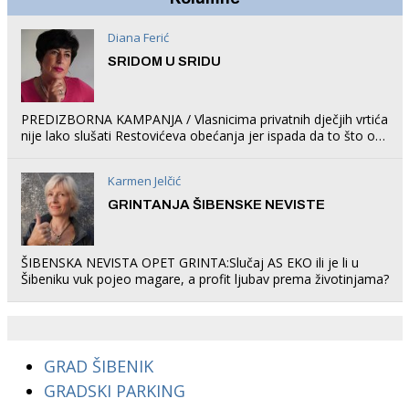
Diana Ferić
SRIDOM U SRIDU
PREDIZBORNA KAMPANJA / Vlasnicima privatnih dječjih vrtića
nije lako slušati Restovićeva obećanja jer ispada da to što oni
rade u Šibeniku ne postoji
Karmen Jelčić
GRINTANJA ŠIBENSKE NEVISTE
ŠIBENSKA NEVISTA OPET GRINTA:Slučaj AS EKO ili je li u
Šibeniku vuk pojeo magare, a profit ljubav prema životinjama?
GRAD ŠIBENIK
GRADSKI PARKING