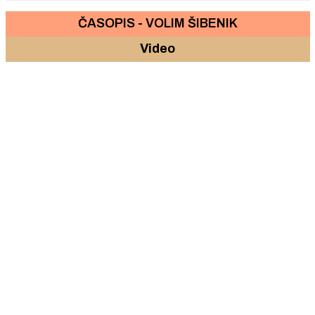
ČASOPIS - VOLIM ŠIBENIK
Video