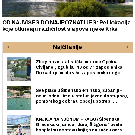
OD NAJVIŠEG DO NAJPOZNATIJEG: Pet lokacija
koje otkrivaju različitost slapova rijeke Krke
Najčitanije
Zbog nove statističke metode Općina
Civljane „izgubila” 46 od 74 zaposlenika.
Do sada je imala više zaposlenika nego
radno sposobnih osoba među svojih 170
stanovnika.
Sve plaže u Šibensko-kninskoj županiji –
osim jedne - imaju status javno dostupnog
pomorskog dobra u općoj upotrebi.
Pristup je slobodan i besplatan za sve
građane i posjetitelje.
KNJIGA NA KUĆNOM PRAGU / Šibenska
Gradska knjižnica „Juraj Šižgorić” uvela
besplatnu dostavu knjiga na kućnu adresu