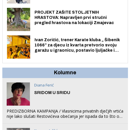
električnim biciklom.
PROJEKT ZAŠITE STOLJETNIH
HRASTOVA: Napravljen prvi stručni
pregled hrastova na lokaciji Zmajevac
Ivan Zoričić, trener Karate kluba „ Šibenik
1066” za djecu iz kvarta pretvorio svoju
garažu u igraonicu, postavio ljuljačke i
trampolin i organizirao dječje ljetno kino.
Kolumne
Diana Ferić
SRIDOM U SRIDU
PREDIZBORNA KAMPANJA / Vlasnicima privatnih dječjih vrtića
nije lako slušati Restovićeva obećanja jer ispada da to što oni
rade u Šibeniku ne postoji