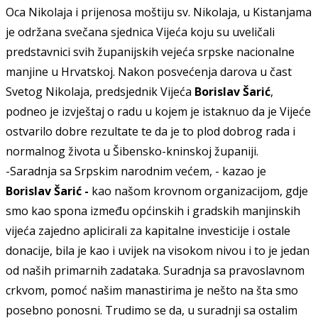
Oca Nikolaja i
pr
ij
enosa moštiju sv. Nikolaja, u Kistanjama
je održana svečana sjednica Vijeća
koju su uveličali
predstavnici svih
županijski
h
ve
je
ća
srpske nacionalne
manjine u Hrvatskoj
. Nakon posvećenja darova u čast
Svetog Nikolaja, preds
j
ednik V
ij
eća
Borislav Šarić
,
podneo je izv
j
eštaj o radu
u kojem je istaknuo da je Vijeće
ostvarilo dobre rezultate te da je to plod dobrog rada i
normalnog života u Šibensko-kninskoj županiji.
-S
aradnja sa Srpskim narodnim većem, -
kazao je
Borislav Šarić -
kao našom krovnom organizacijom, gd
j
e
smo kao spona između op
ć
inskih i gradskih manjinskih
v
ij
eća zajedno aplicirali za kapitalne investicije i ostale
donacije, bila je kao i uv
ij
ek na visokom nivou i to je jedan
od naših primarnih zadataka. S
u
radnja sa pravoslavnom
crkvom, pomoć našim manastirima je nešto na šta smo
posebno ponosni. Trudimo se da, u s
u
radnji sa ostalim