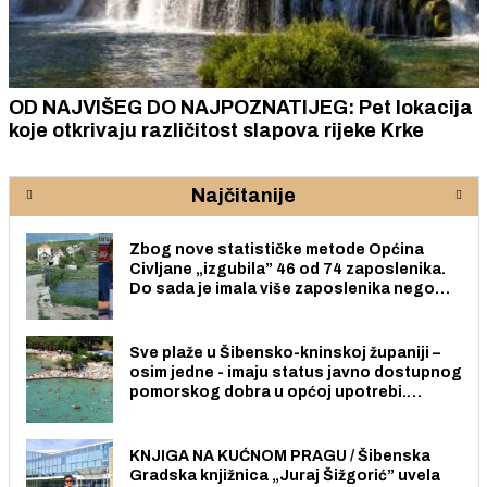
OD NAJVIŠEG DO NAJPOZNATIJEG: Pet lokacija
koje otkrivaju različitost slapova rijeke Krke
Najčitanije
Zbog nove statističke metode Općina
Civljane „izgubila” 46 od 74 zaposlenika.
Do sada je imala više zaposlenika nego
radno sposobnih osoba među svojih 170
stanovnika.
Sve plaže u Šibensko-kninskoj županiji –
osim jedne - imaju status javno dostupnog
pomorskog dobra u općoj upotrebi.
Pristup je slobodan i besplatan za sve
građane i posjetitelje.
KNJIGA NA KUĆNOM PRAGU / Šibenska
Gradska knjižnica „Juraj Šižgorić” uvela