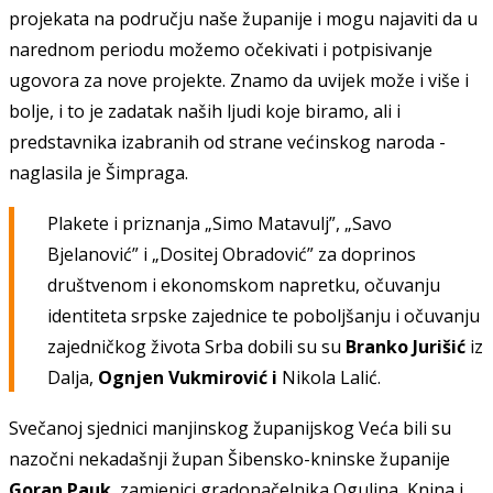
projekata na području naše županije i mogu najaviti da u
narednom periodu možemo očekivati i potpisivanje
ugovora za
nove
projekte. Znamo da uv
ij
ek može i više i
bolje, i to je zadatak naših ljudi koje biramo, ali i
predstavnika izabranih od strane većinskog naroda -
naglasila je Šimpraga.
P
lakete i priznanja „
Simo Matavulj”, „Savo
Bjelanović” i „Dositej Obradović” za doprinos
društvenom i ekonomskom napretku, očuvanju
identiteta srpske zajednice
te
poboljšanju i očuvanju
zajedničkog života Srba
dobili su su
Brank
o
Jurišić
iz
Dalja,
Ognjen Vukmirović
i
Nikol
a
Lalić.
Svečanoj s
j
ednici manjinskog županijskog Veća
bili su
nazočni
nekadašnji župan Šibensko-kninske županije
Goran Pauk
, zam
j
enici gradonačelnika Ogulina, Knina i