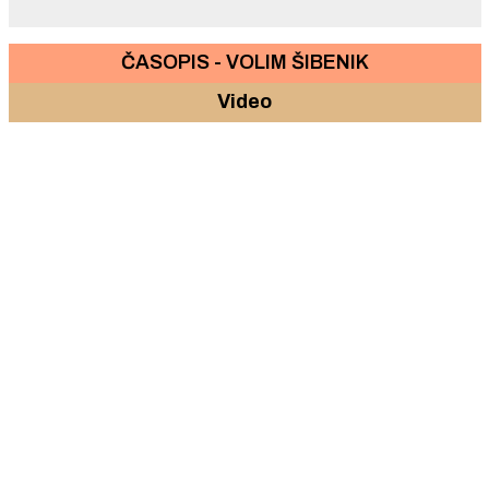
ČASOPIS - VOLIM ŠIBENIK
Video