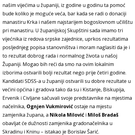
našim v
ij
ećima u županiji, iz godine u godinu ta pomoć
bude koliko je moguće veća, bar kada se radi o donaciji
manastiru Krka i našem najstarijem bogoslov
n
om učilištu
pri manastiru. U županijskoj Skupštini sada imamo tri
v
ij
ećnika iz redova srpske zajednice, uprkos rezultatima
posl
j
ednjeg popisa stanovništva i moram naglasiti da je
i
to rezultat dobrog rada i normalnog života u našoj
Županiji. Mogao bih reći da smo na ovim lokalnim
izborima ostvarili bolji rezultat nego pr
ij
e četiri godine.
Kandidati SDSS-a u županiji ostvarili su dobre rezultate u
većini op
ć
ina i gradova tako da su i Kistanje, Biskupija,
Ervenik i Civljane sačuvali svoje predstavnike na m
j
estima
načelnika,
Ognjen Vukmirović
ostaje na m
j
estu
zam
j
enika župana, a
Nikola Milović
i
Miloš Bradaš
obavlja
t
će dužnosti zam
j
enika gradonačelnika u
Skradinu i Kninu – istakao je Borislav Šarić.