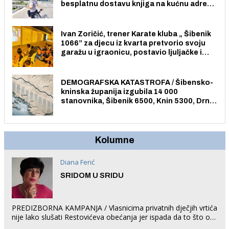
besplatnu dostavu knjiga na kućnu adresu
električnim biciklom.
Ivan Zoričić, trener Karate kluba „ Šibenik
1066” za djecu iz kvarta pretvorio svoju
garažu u igraonicu, postavio ljuljačke i
trampolin i organizirao dječje ljetno kino.
DEMOGRAFSKA KATASTROFA / Šibensko-
kninska županija izgubila 14 000
stanovnika, Šibenik 6500, Knin 5300, Drniš
1758, Skradin 625, Vodice 275...
Kolumne
Diana Ferić
SRIDOM U SRIDU
PREDIZBORNA KAMPANJA / Vlasnicima privatnih dječjih vrtića
nije lako slušati Restovićeva obećanja jer ispada da to što oni
rade u Šibeniku ne postoji