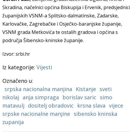
Skradina, načelnici op
ć
ina Biskupija i Ervenik, preds
j
ednici
županijskih VSNM-a Splitsko-dalmatinske, Zadarske,
Karlovačke, Zagrebačke i Osječko-baranjske županije,
VSNM grada Metkovića
te
ostalih gradova i op
ć
ina s
područja
Šibensko-kninske županije.
Izvor: srbi.hr
Iz kategorije:
Vijesti
Označeno u:
srpska nacionalna manjina
Kistanje
sveti
nikolaj
anja simpraga
borislav saric
simo
matavulj
dositelj obradovic
krsna slava
vijece
srpske nacionalne manjine
sibensko kninska
zupanija