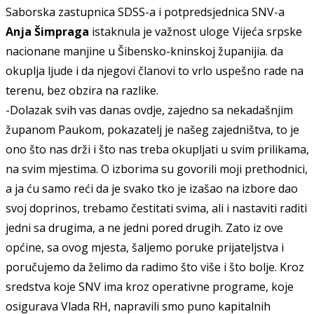
Saborska zastupnica SDSS-a i potpreds
j
ednica SNV-a
Anja Šimpraga
ista
knula
je važ
nost
ulog
e
Vijeća srpske
nacionane manjine u Šibensko-kninskoj županijia.
da
okuplja ljude i da njegovi članovi to vrlo uspešno rade na
terenu, bez obzira na razlike.
-Dolazak svih vas danas ovd
j
e, zajedno sa nekadašnjim
županom Paukom, pokazatelj je našeg zajedništva, to je
ono što nas drži i što nas treba okupljati u svim prilikama,
na svim m
j
estima. O izborima su govorili moji prethodnici,
a ja ću samo reći da je svako
t
ko je izašao na izbore dao
svoj doprinos, trebamo čestitati svima, ali i nastaviti raditi
jedni sa drugima, a ne jedni pored drugih. Zato iz ove
op
ć
ine, sa ovog m
j
esta, šaljemo poruke prijateljstva i
poručujemo da želimo da radimo što više i što bolje. Kroz
sredstva koje SNV ima kroz operativne programe, koje
osigurava Vlada RH, napravili smo puno kapitalnih