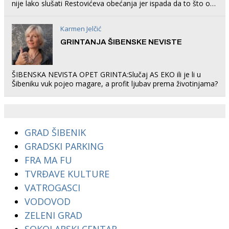
nije lako slušati Restovićeva obećanja jer ispada da to što oni
rade u Šibeniku ne postoji
Karmen Jelčić
GRINTANJA ŠIBENSKE NEVISTE
ŠIBENSKA NEVISTA OPET GRINTA:Slučaj AS EKO ili je li u
Šibeniku vuk pojeo magare, a profit ljubav prema životinjama?
GRAD ŠIBENIK
GRADSKI PARKING
FRA MA FU
TVRĐAVE KULTURE
VATROGASCI
VODOVOD
ZELENI GRAD
SOKOLARSKI CENTAR