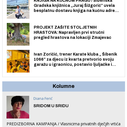
KNJIGA NA KUĆNOM PRAGU / Šibenska
Gradska knjižnica „Juraj Šižgorić” uvela
besplatnu dostavu knjiga na kućnu adresu
električnim biciklom.
PROJEKT ZAŠITE STOLJETNIH
HRASTOVA: Napravljen prvi stručni
pregled hrastova na lokaciji Zmajevac
Ivan Zoričić, trener Karate kluba „ Šibenik
1066” za djecu iz kvarta pretvorio svoju
garažu u igraonicu, postavio ljuljačke i
trampolin i organizirao dječje ljetno kino.
Kolumne
Diana Ferić
SRIDOM U SRIDU
PREDIZBORNA KAMPANJA / Vlasnicima privatnih dječjih vrtića