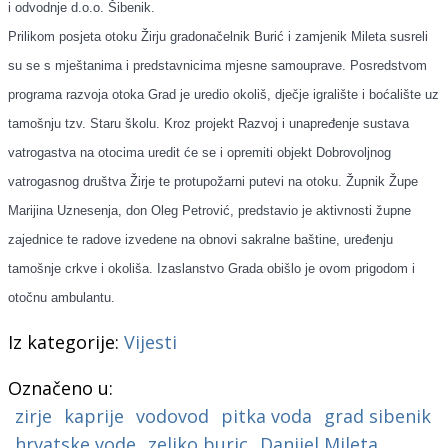
i odvodnje d.o.o. Šibenik.
Prilikom posjeta otoku Žirju gradonačelnik Burić i zamjenik Mileta susreli
su se s mještanima i predstavnicima mjesne samouprave. Posredstvom
programa razvoja otoka Grad je uredio okoliš, dječje igralište i boćalište uz
tamošnju tzv. Staru školu. Kroz projekt Razvoj i unapređenje sustava
vatrogastva na otocima uredit će se i opremiti objekt Dobrovoljnog
vatrogasnog društva Žirje te protupožarni putevi na otoku. Župnik Župe
Marijina Uznesenja, don Oleg Petrović, predstavio je aktivnosti župne
zajednice te radove izvedene na obnovi sakralne baštine, uređenju
tamošnje crkve i okoliša. Izaslanstvo Grada obišlo je ovom prigodom i
otočnu ambulantu.
Iz kategorije:
Vijesti
Označeno u:
zirje
kaprije
vodovod
pitka voda
grad sibenik
hrvatske vode
zeljko buric
Danijel Mileta