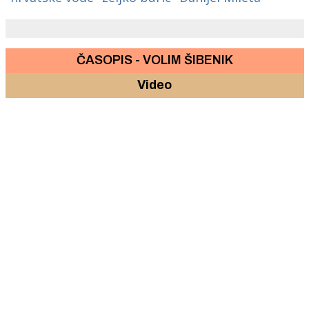
ČASOPIS - VOLIM ŠIBENIK
Video