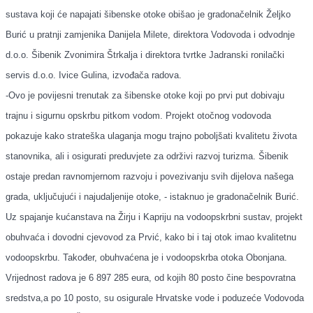
sustava koji će napajati šibenske otoke obišao je gradonačelnik Željko
Burić u pratnji zamjenika Danijela Milete, direktora Vodovoda i odvodnje
d.o.o. Šibenik Zvonimira Štrkalja i direktora tvrtke Jadranski ronilački
servis d.o.o. Ivice Gulina, izvođača radova.
-
Ovo je povijesni trenutak za šibenske otoke koji po prvi put dobivaju
trajnu i sigurnu opskrbu pitkom vodom. Projekt otočnog vodovoda
pokazuje kako strateška ulaganja mogu trajno poboljšati kvalitetu života
stanovnika, ali i osigurati preduvjete za održivi razvoj turizma. Šibenik
ostaje predan ravnomjernom razvoju i povezivanju svih dijelova našega
grada, uključujući i najudaljenije otoke, - istaknuo je gradonačelnik Burić.
Uz spajanje kućanstava na Žirju i Kapriju na vodoopskrbni sustav, projekt
obuhvaća i dovodni cjevovod za Prvić, kako bi i taj otok imao kvalitetnu
vodoopskrbu. Također, obuhvaćena je i vodoopskrba otoka Obonjana.
Vrijednost radova
je
6 897 285 eura, od
kojih
80 posto
čine
bespovratna
sredstva,
a po
10 posto,
su osigurale
Hrvatske vode
i poduzeće
Vodovoda