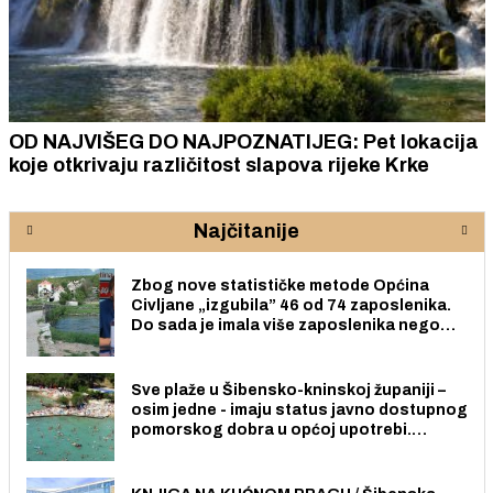
OD NAJVIŠEG DO NAJPOZNATIJEG: Pet lokacija
koje otkrivaju različitost slapova rijeke Krke
Najčitanije
Zbog nove statističke metode Općina
Civljane „izgubila” 46 od 74 zaposlenika.
Do sada je imala više zaposlenika nego
radno sposobnih osoba među svojih 170
stanovnika.
Sve plaže u Šibensko-kninskoj županiji –
osim jedne - imaju status javno dostupnog
pomorskog dobra u općoj upotrebi.
Pristup je slobodan i besplatan za sve
građane i posjetitelje.