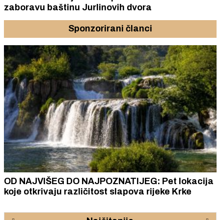
zaboravu baštinu Jurlinovih dvora
Sponzorirani članci
OD NAJVIŠEG DO NAJPOZNATIJEG: Pet lokacija
koje otkrivaju različitost slapova rijeke Krke