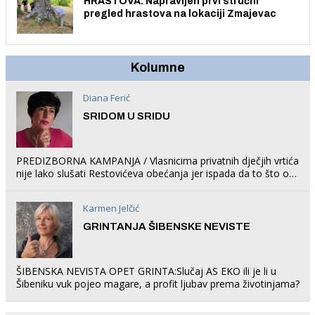
HRASTOVA: Napravljen prvi stručni
pregled hrastova na lokaciji Zmajevac
Kolumne
Diana Ferić
SRIDOM U SRIDU
PREDIZBORNA KAMPANJA / Vlasnicima privatnih dječjih vrtića
nije lako slušati Restovićeva obećanja jer ispada da to što oni
rade u Šibeniku ne postoji
Karmen Jelčić
GRINTANJA ŠIBENSKE NEVISTE
ŠIBENSKA NEVISTA OPET GRINTA:Slučaj AS EKO ili je li u
Šibeniku vuk pojeo magare, a profit ljubav prema životinjama?