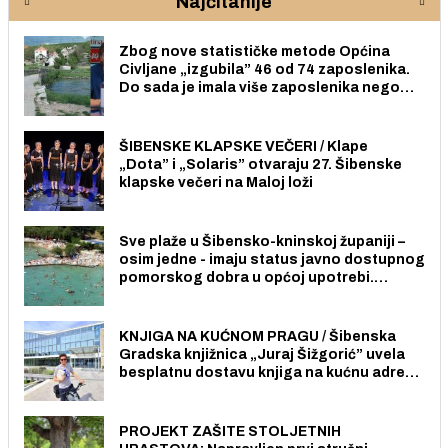
Najčitanije
Zbog nove statističke metode Općina
Civljane „izgubila” 46 od 74 zaposlenika.
Do sada je imala više zaposlenika nego
radno sposobnih osoba među svojih 170
stanovnika.
ŠIBENSKE KLAPSKE VEČERI / Klape
„Dota” i „Solaris” otvaraju 27. Šibenske
klapske večeri na Maloj loži
Sve plaže u Šibensko-kninskoj županiji –
osim jedne - imaju status javno dostupnog
pomorskog dobra u općoj upotrebi.
Pristup je slobodan i besplatan za sve
građane i posjetitelje.
KNJIGA NA KUĆNOM PRAGU / Šibenska
Gradska knjižnica „Juraj Šižgorić” uvela
besplatnu dostavu knjiga na kućnu adresu
električnim biciklom.
PROJEKT ZAŠITE STOLJETNIH