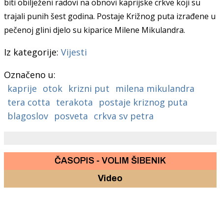
biti obilježeni radovi na obnovi kaprijske crkve koji su
trajali punih šest godina. Postaje Križnog puta izrađene u
pečenoj glini djelo su kiparice Milene Mikulandra.
Iz kategorije:
Vijesti
Označeno u:
kaprije
otok
krizni put
milena mikulandra
tera cotta
terakota
postaje kriznog puta
blagoslov
posveta
crkva sv petra
ČASOPIS - VOLIM ŠIBENIK
Video