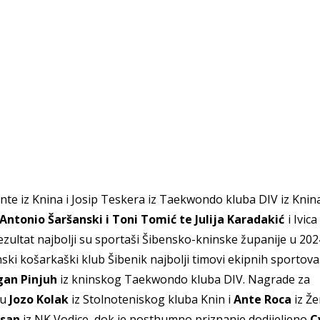
 Ante iz Knina i Josip Teskera iz Taekwondo kluba DIV
iz
Knin
Antonio Šaršanski i Toni Tomić te Julija Karadakić
i Ivic
ezultat
najbolji su sportaši Šibensko-kninske županije u 202
ski košarkaški klub Šibenik
najbolji timovi ekipnih sportova
gan Pinjuh
iz kninskog Taekwondo kluba DIV.
N
agrade za
 Krke iz prve ruke -
Šibenik spreman za dol
ostel Titius u
električnih autobusa: i
su
Jozo Kolak
iz Stolnoteniskog kluba Knin i
Ante Roca
iz Ž
NP Krka u
12 punionica na kolodvo
asan
iz NK Vodice, dok je posthumno priznanje dodijeljeno
C