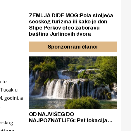
ZEMLJA DIDE MOG:Pola stoljeća
seoskog turizma ili kako je don
Stipe Perkov oteo zaboravu
baštinu Jurlinovih dvora
Sponzorirani članci
a
te
a Tucak u
4. godini,
a
.
azak
OD NAJVIŠEG DO
ZA
zgrađeno
NAJPOZNATIJEG: Pet lokacija
AKA
enskog
ru
koje otkrivaju različitost slapova
isku
vitanu