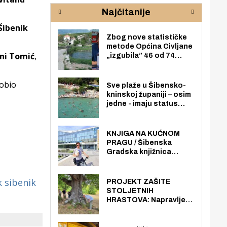
rijeke Krke
sud
Najčitanije
pod
zaj
Šibenik
Zbog nove statističke
metode Općina Civljane
oni Tomić
,
„izgubila” 46 od 74
zaposlenika. Do sada je
imala više zaposlenika
obio
nego radno sposobnih
Sve plaže u Šibensko-
osoba među svojih 170
kninskoj županiji – osim
stanovnika.
jedne - imaju status
javno dostupnog
pomorskog dobra u
općoj upotrebi. Pristup
KNJIGA NA KUĆNOM
je slobodan i besplatan
PRAGU / Šibenska
za sve građane i
Gradska knjižnica
posjetitelje.
„Juraj Šižgorić” uvela
besplatnu dostavu
knjiga na kućnu adresu
 sibenik
PROJEKT ZAŠITE
električnim biciklom.
STOLJETNIH
HRASTOVA: Napravljen
prvi stručni pregled
hrastova na lokaciji