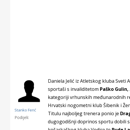
Daniela Jelić iz Atletskog kluba Sveti
sportaši s invaliditetom
Paško Gulin, 
kategoriji vrhunskih međunarodnih r
Hrvatski nogometni klub Šibenik
i
Žen
Stanko Ferić
Titulu najboljeg trenera ponio je
Dra
Gornji tok
Podijeli:
Otkrijte h
dugogodišnji doprinos sportu
dobili 
edukativnom kampusu 
košarkaškog kluba Vodice te
Rude L