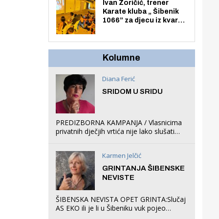
Zmajevac
Ivan Zoričić, trener
Karate kluba „ Šibenik
1066” za djecu iz kvarta
pretvorio svoju garažu
u igraonicu, postavio
ljuljačke i trampolin i
organizirao dječje
Kolumne
ljetno kino.
Diana Ferić
SRIDOM U SRIDU
PREDIZBORNA KAMPANJA / Vlasnicima
privatnih dječjih vrtića nije lako slušati
Restovićeva obećanja jer ispada da to
što oni rade u Šibeniku ne postoji
Karmen Jelčić
GRINTANJA ŠIBENSKE
NEVISTE
ŠIBENSKA NEVISTA OPET GRINTA:Slučaj
AS EKO ili je li u Šibeniku vuk pojeo
magare, a profit ljubav prema