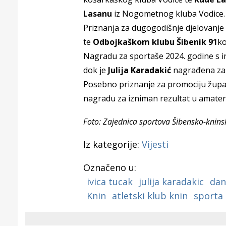
Puljanim
Lasanu
iz Nogometnog kluba Vodice.
Priznanja za dugogodišnje djelovanje
te
Odbojkaškom klubu Šibenik 91
ko
Nagradu za sportaše
2024. godine
s i
dok je
Julija Karadakić
nagrađena za 
Posebno priznanje za promociju župan
nagradu za izniman rezultat u amate
Foto: Zajednica sportova Šibensko-kninsk
Iz kategorije:
Vijesti
Označeno u:
ivica tucak
julija karadakic
dani
Knin
atletski klub knin
sporta