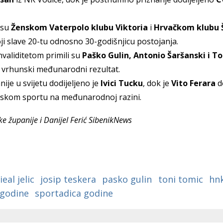
a
su
Ženskom Vaterpolo klubu Viktoria
i
Hrvačkom klubu 
ji slave 20-tu odnosno 30-godišnjicu postojanja.
nvaliditetom primili su
Paško Gulin, Antonio Šaršanski i T
vrhunski međunarodni rezultat.
ije u svijetu
dodijeljeno
je
Ivici Tucku
, dok je
Vito Ferara
d
rskom sportu na međunarodnoj razini.
e županije i Danijel Ferić SibenikNews
eal jelic
josip teskera
pasko gulin
toni tomic
hnk
 godine
sportadica godine