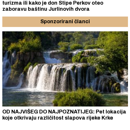
turizma ili kako je don Stipe Perkov oteo
zaboravu baštinu Jurlinovih dvora
Sponzorirani članci
OD NAJVIŠEG DO NAJPOZNATIJEG: Pet lokacija
koje otkrivaju različitost slapova rijeke Krke