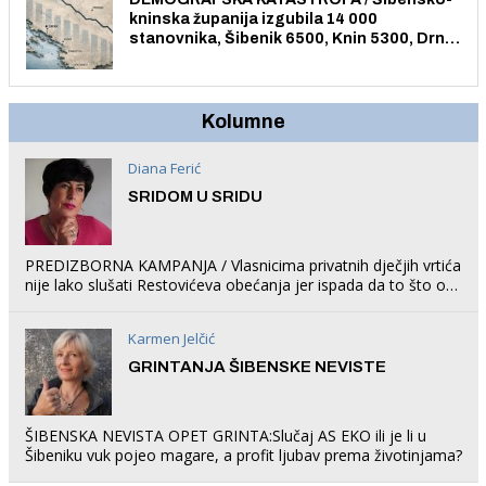
kninska županija izgubila 14 000
stanovnika, Šibenik 6500, Knin 5300, Drniš
1758, Skradin 625, Vodice 275...
Kolumne
Diana Ferić
SRIDOM U SRIDU
PREDIZBORNA KAMPANJA / Vlasnicima privatnih dječjih vrtića
nije lako slušati Restovićeva obećanja jer ispada da to što oni
rade u Šibeniku ne postoji
Karmen Jelčić
GRINTANJA ŠIBENSKE NEVISTE
ŠIBENSKA NEVISTA OPET GRINTA:Slučaj AS EKO ili je li u
Šibeniku vuk pojeo magare, a profit ljubav prema životinjama?