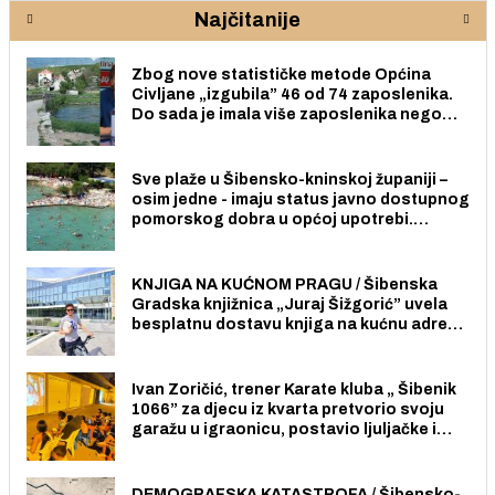
Najčitanije
Zbog nove statističke metode Općina
Civljane „izgubila” 46 od 74 zaposlenika.
Do sada je imala više zaposlenika nego
radno sposobnih osoba među svojih 170
stanovnika.
Sve plaže u Šibensko-kninskoj županiji –
osim jedne - imaju status javno dostupnog
pomorskog dobra u općoj upotrebi.
Pristup je slobodan i besplatan za sve
građane i posjetitelje.
KNJIGA NA KUĆNOM PRAGU / Šibenska
Gradska knjižnica „Juraj Šižgorić” uvela
besplatnu dostavu knjiga na kućnu adresu
električnim biciklom.
Ivan Zoričić, trener Karate kluba „ Šibenik
1066” za djecu iz kvarta pretvorio svoju
garažu u igraonicu, postavio ljuljačke i
trampolin i organizirao dječje ljetno kino.
DEMOGRAFSKA KATASTROFA / Šibensko-