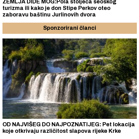
ZEMLJA DIDE MOG:Pola stoljeća seoskog
turizma ili kako je don Stipe Perkov oteo
zaboravu baštinu Jurlinovih dvora
Sponzorirani članci
OD NAJVIŠEG DO NAJPOZNATIJEG: Pet lokacija
koje otkrivaju različitost slapova rijeke Krke