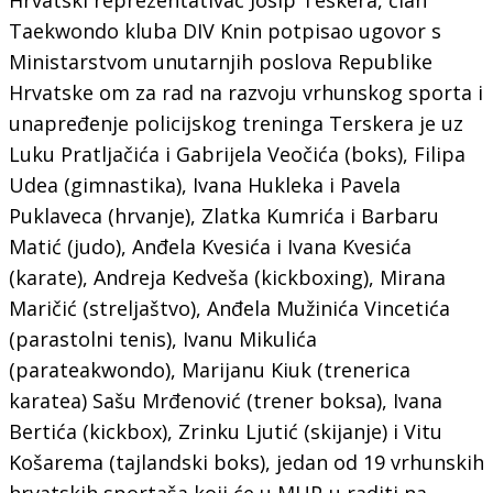
Taekwondo kluba DIV Knin potpisao ugovor s
Ministarstvom unutarnjih poslova Republike
Hrvatske om za rad na razvoju vrhunskog sporta i
unapređenje policijskog treninga Terskera je uz
Luku Pratljačića i Gabrijela Veočića (boks), Filipa
Udea (gimnastika), Ivana Hukleka i Pavela
Puklaveca (hrvanje), Zlatka Kumrića i Barbaru
Matić (judo), Anđela Kvesića i Ivana Kvesića
(karate), Andreja Kedveša (kickboxing), Mirana
Maričić (streljaštvo), Anđela Mužinića Vincetića
(parastolni tenis), Ivanu Mikulića
(parateakwondo), Marijanu Kiuk (trenerica
karatea) Sašu Mrđenović (trener boksa), Ivana
Bertića (kickbox), Zrinku Ljutić (skijanje) i Vitu
Košarema (tajlandski boks), jedan od 19 vrhunskih
hrvatskih sportaša koji će u MUP-u raditi na