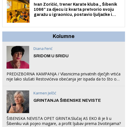
Ivan Zoričić, trener Karate kluba „ Šibenik
1066” za djecu iz kvarta pretvorio svoju
garažu u igraonicu, postavio ljuljačke i
trampolin i organizirao dječje ljetno kino.
Kolumne
Diana Ferić
SRIDOM U SRIDU
PREDIZBORNA KAMPANJA / Vlasnicima privatnih dječjih vrtića
nije lako slušati Restovićeva obećanja jer ispada da to što oni
rade u Šibeniku ne postoji
Karmen Jelčić
GRINTANJA ŠIBENSKE NEVISTE
ŠIBENSKA NEVISTA OPET GRINTA:Slučaj AS EKO ili je li u
Šibeniku vuk pojeo magare, a profit ljubav prema životinjama?