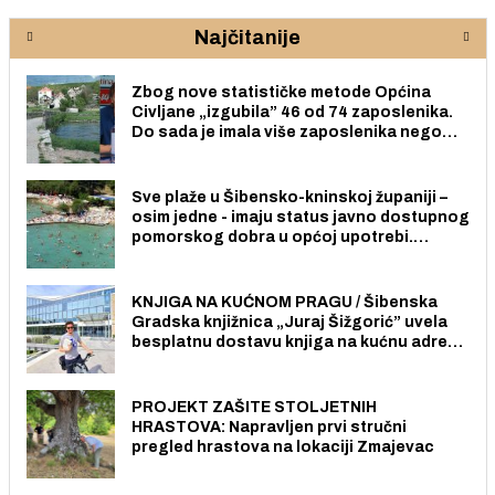
Najčitanije
Zbog nove statističke metode Općina
Civljane „izgubila” 46 od 74 zaposlenika.
Do sada je imala više zaposlenika nego
radno sposobnih osoba među svojih 170
stanovnika.
Sve plaže u Šibensko-kninskoj županiji –
osim jedne - imaju status javno dostupnog
pomorskog dobra u općoj upotrebi.
Pristup je slobodan i besplatan za sve
građane i posjetitelje.
KNJIGA NA KUĆNOM PRAGU / Šibenska
Gradska knjižnica „Juraj Šižgorić” uvela
besplatnu dostavu knjiga na kućnu adresu
električnim biciklom.
PROJEKT ZAŠITE STOLJETNIH
HRASTOVA: Napravljen prvi stručni
pregled hrastova na lokaciji Zmajevac