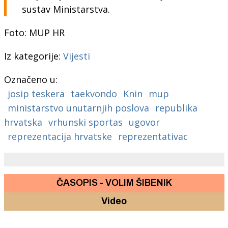
sustav Ministarstva.
Foto: MUP HR
Iz kategorije:
Vijesti
Označeno u:
josip teskera
taekvondo
Knin
mup
ministarstvo unutarnjih poslova
republika
hrvatska
vrhunski sportas
ugovor
reprezentacija hrvatske
reprezentativac
ČASOPIS - VOLIM ŠIBENIK
Video