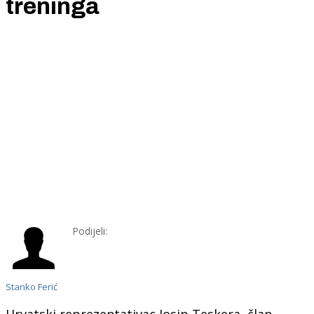
treninga
Podijeli:
Stanko Ferić
Hrvatski reprezentativac Josip Teskera, član