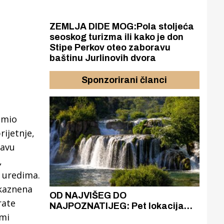
ZEMLJA DIDE MOG:Pola stoljeća
seoskog turizma ili kako je don
Stipe Perkov oteo zaboravu
baštinu Jurlinovih dvora
Sponzorirani članci
imio
rijetnje,
javu
,
m uredima.
 kaznena
azak
OD NAJVIŠEG DO
ZA
rate
zgrađeno
NAJPOZNATIJEG: Pet lokacija
AKA
 mi
ru
koje otkrivaju različitost slapova
isku