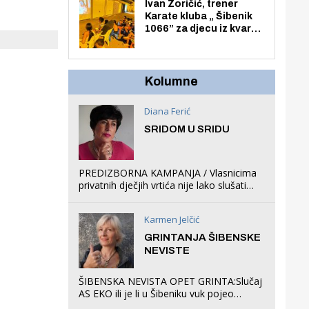
Zmajevac
Ivan Zoričić, trener
Karate kluba „ Šibenik
1066” za djecu iz kvarta
pretvorio svoju garažu
u igraonicu, postavio
ljuljačke i trampolin i
organizirao dječje
Kolumne
ljetno kino.
Diana Ferić
SRIDOM U SRIDU
PREDIZBORNA KAMPANJA / Vlasnicima
privatnih dječjih vrtića nije lako slušati
Restovićeva obećanja jer ispada da to
što oni rade u Šibeniku ne postoji
Karmen Jelčić
GRINTANJA ŠIBENSKE
NEVISTE
ŠIBENSKA NEVISTA OPET GRINTA:Slučaj
AS EKO ili je li u Šibeniku vuk pojeo
magare, a profit ljubav prema