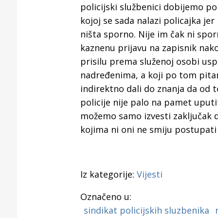
Puljanim
policijski službenici dobijemo pop
kojoj se sada nalazi policajka jer
ništa sporno. Nije im čak ni spo
kaznenu prijavu na zapisnik nakon
prisilu prema služenoj osobi uspr
nadređenima, a koji po tom pitan
indirektno dali do znanja da od t
policije nije palo na pamet uputi
možemo samo izvesti zaključak d
kojima ni oni ne smiju postupati 
Iz kategorije:
Vijesti
Označeno u:
sindikat policijskih sluzbenika