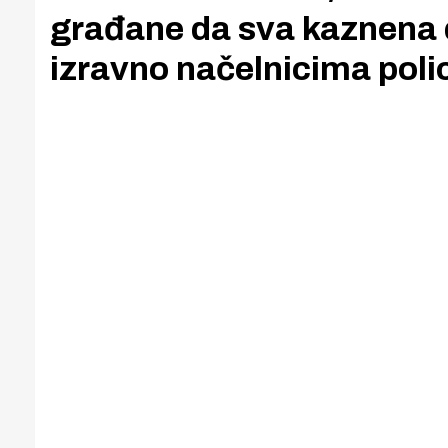
građane da sva kaznena dje
izravno načelnicima poli