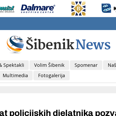
& Spektakli
Volim Šibenik
Spomenar
Naš
Multimedia
Fotogalerija
 policijskih djelatnika poz