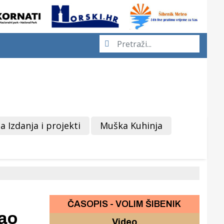
a Izdanja i projekti
Muška Kuhinja
ČASOPIS - VOLIM ŠIBENIK
vao
Video