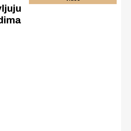
ljuju
edima