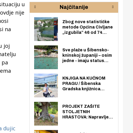
rijeke Krke
sud
situaciju u
Najčitanije
pod
ovdje nije
zaj
nosi
Zbog nove statističke
metode Općina Civljane
si na
„izgubila” 46 od 74
zaposlenika. Do sada je
imala više zaposlenika
 joj
nego radno sposobnih
Sve plaže u Šibensko-
natelju
osoba među svojih 170
kninskoj županiji – osim
stanovnika.
jedne - imaju status
, pa
javno dostupnog
prema
pomorskog dobra u
općoj upotrebi. Pristup
KNJIGA NA KUĆNOM
je slobodan i besplatan
PRAGU / Šibenska
za sve građane i
Gradska knjižnica
posjetitelje.
„Juraj Šižgorić” uvela
besplatnu dostavu
knjiga na kućnu adresu
PROJEKT ZAŠITE
električnim biciklom.
STOLJETNIH
HRASTOVA: Napravljen
prvi stručni pregled
 dujic
hrastova na lokaciji