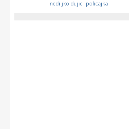
nediljko dujic
policajka