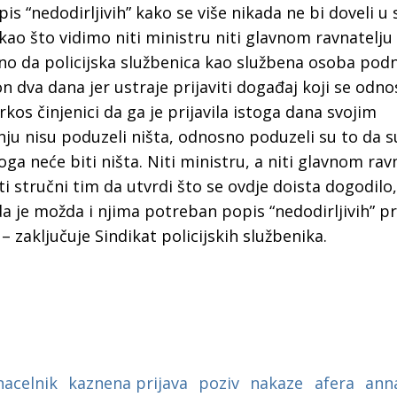
a
is “nedodirljivih” kako se više nikada ne bi doveli u 
 kao što vidimo niti ministru niti glavnom ravnatelju 
rno da policijska službenica kao službena osoba pod
 dva dana jer ustraje prijaviti događaj koji se odno
kos činjenici da ga je prijavila istoga dana svojim
ju nisu poduzeli ništa, odnosno poduzeli su to da su
oga neće biti ništa. Niti ministru, a niti glavnom rav
ti stručni tim da utvrdi što se ovdje doista dogodilo
a je možda i njima potreban popis “nedodirljivih” 
– zaključuje Sindikat policijskih službenika.
nacelnik
kaznena prijava
poziv
nakaze
afera
anna