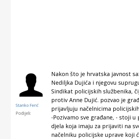
Nakon što je hrvatska javnost s
Nediljka Dujića i njegovu suprugu
Sindikat policijskih službenika, či
protiv Anne Dujić. pozvao je građ
Stanko Ferić
prijavljuju načelnicima policijsk
Podijeli:
-Pozivamo sve građane, - stoji u 
Gornji tok
djela koja imaju za prijaviti na s
Otkrijte h
načelniku policijske uprave koji ć
edukativnom kampusu 