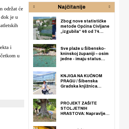
rijeke Krke
sud
Najčitanije
pod
n održat će
zaj
 dok je u
Zbog nove statističke
atletskih
metode Općina Civljane
„izgubila” 46 od 74
zaposlenika. Do sada je
imala više zaposlenika
ekta i
nego radno sposobnih
Sve plaže u Šibensko-
osoba među svojih 170
kninskoj županiji – osim
početkom u
stanovnika.
jedne - imaju status
javno dostupnog
pomorskog dobra u
općoj upotrebi. Pristup
KNJIGA NA KUĆNOM
je slobodan i besplatan
PRAGU / Šibenska
za sve građane i
Gradska knjižnica
posjetitelje.
„Juraj Šižgorić” uvela
besplatnu dostavu
knjiga na kućnu adresu
PROJEKT ZAŠITE
električnim biciklom.
STOLJETNIH
HRASTOVA: Napravljen
prvi stručni pregled
hrastova na lokaciji