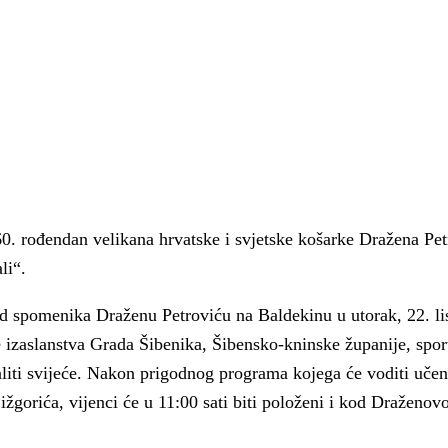
60. rođendan velikana hrvatske i svjetske košarke Dražena Pet
li“.
od spomenika Draženu Petroviću na Baldekinu u utorak, 22. li
 izaslanstva Grada Šibenika, Šibensko-kninske županije, spor
paliti svijeće. Nakon prigodnog programa kojega će voditi učen
 Krke iz prve ruke -
Šibenik spreman za dol
ižgorića, vijenci će u 11:00 sati biti položeni i kod Draženov
ostel Titius u
električnih autobusa: i
NP Krka u
12 punionica na kolodvo