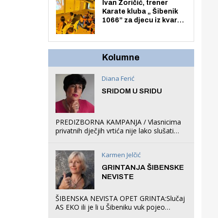
Zmajevac
Ivan Zoričić, trener
Karate kluba „ Šibenik
1066” za djecu iz kvarta
pretvorio svoju garažu
u igraonicu, postavio
ljuljačke i trampolin i
organizirao dječje
Kolumne
ljetno kino.
Diana Ferić
SRIDOM U SRIDU
PREDIZBORNA KAMPANJA / Vlasnicima
privatnih dječjih vrtića nije lako slušati
Restovićeva obećanja jer ispada da to
što oni rade u Šibeniku ne postoji
Karmen Jelčić
GRINTANJA ŠIBENSKE
NEVISTE
ŠIBENSKA NEVISTA OPET GRINTA:Slučaj
AS EKO ili je li u Šibeniku vuk pojeo
magare, a profit ljubav prema