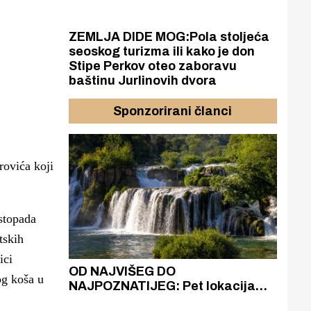
ZEMLJA DIDE MOG:Pola stoljeća
seoskog turizma ili kako je don
Stipe Perkov oteo zaboravu
baštinu Jurlinovih dvora
Sponzorirani članci
rovića koji
stopada
tskih
ici
azak
OD NAJVIŠEG DO
ZA
og koša u
zgrađeno
NAJPOZNATIJEG: Pet lokacija
AKA
ru
koje otkrivaju različitost slapova
isku