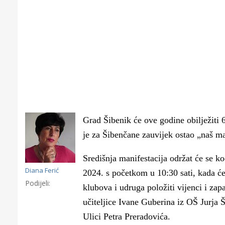
Grad Šibenik će ove godine obilježiti 
je za Šibenčane zauvijek ostao „naš ma
Središnja manifestacija održat će se k
Diana Ferić
2024. s početkom u 10:30 sati, kada će
Podijeli:
klubova i udruga položiti vijenci i za
Gornji tok
učiteljice Ivane Guberina iz OŠ Jurja Š
Otkrijte h
Ulici Petra Preradovića.
edukativnom kampusu 