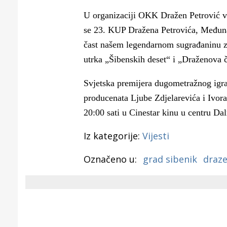
Puljanim
U organizaciji OKK Dražen Petrović v
se 23. KUP Dražena Petrovića, Međunar
čast našem legendarnom sugrađaninu za 
utrka „Šibenskih deset“ i „Draženova 
Svjetska premijera dugometražnog igran
producenata Ljube Zdjelarevića i Ivor
20:00 sati u Cinestar kinu u centru Da
Iz kategorije:
Vijesti
Označeno u:
grad sibenik
draze