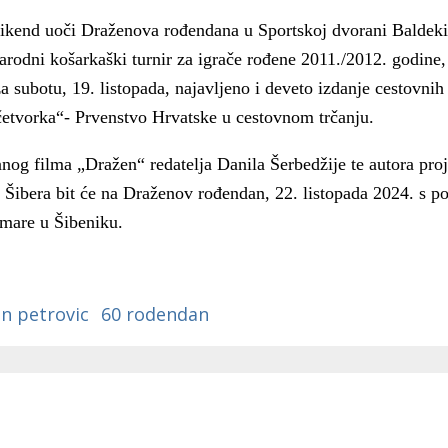
a
ikend uoči Draženova rođendana u Sportskoj dvorani Baldeki
odni košarkaški turnir za igrače rođene 2011./2012. godine,
subotu, 19. listopada, najavljeno i deveto izdanje cestovnih 
četvorka“- Prvenstvo Hrvatske u cestovnom trčanju.
og filma „Dražen“ redatelja Danila Šerbedžije te autora proj
a Šibera bit će na Draženov rođendan, 22. listopada 2024. s 
lmare u Šibeniku.
n petrovic
60 rodendan