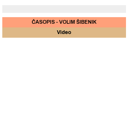
ČASOPIS - VOLIM ŠIBENIK
Video