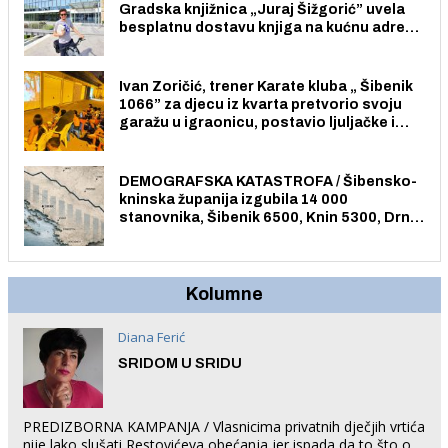
Gradska knjižnica „Juraj Šižgorić” uvela
besplatnu dostavu knjiga na kućnu adresu
električnim biciklom.
Ivan Zoričić, trener Karate kluba „ Šibenik
1066” za djecu iz kvarta pretvorio svoju
garažu u igraonicu, postavio ljuljačke i
trampolin i organizirao dječje ljetno kino.
DEMOGRAFSKA KATASTROFA / Šibensko-
kninska županija izgubila 14 000
stanovnika, Šibenik 6500, Knin 5300, Drniš
1758, Skradin 625, Vodice 275...
Kolumne
Diana Ferić
SRIDOM U SRIDU
PREDIZBORNA KAMPANJA / Vlasnicima privatnih dječjih vrtića
nije lako slušati Restovićeva obećanja jer ispada da to što oni