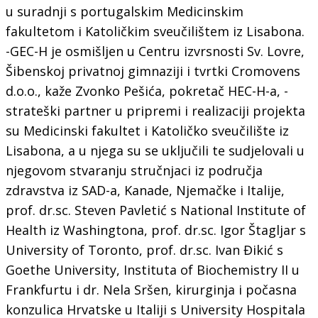
u suradnji s portugalskim Medicinskim
fakultetom i Katoličkim sveučilištem iz Lisabona.
-GEC-H je osmišljen u Centru izvrsnosti Sv. Lovre,
Šibenskoj privatnoj gimnaziji i tvrtki Cromovens
d.o.o., kaže Zvonko Pešića, pokretač HEC-H-a, -
strateški partner u pripremi i realizaciji projekta
su Medicinski fakultet i Katoličko sveučilište iz
Lisabona, a u njega su se uključili te sudjelovali u
njegovom stvaranju stručnjaci iz područja
zdravstva iz SAD-a, Kanade, Njemačke i Italije,
prof. dr.sc. Steven Pavletić s National Institute of
Health iz Washingtona, prof. dr.sc. Igor Štagljar s
University of Toronto, prof. dr.sc. Ivan Đikić s
Goethe University, Instituta of Biochemistry II u
Frankfurtu i dr. Nela Sršen, kirurginja i počasna
konzulica Hrvatske u Italiji s University Hospitala