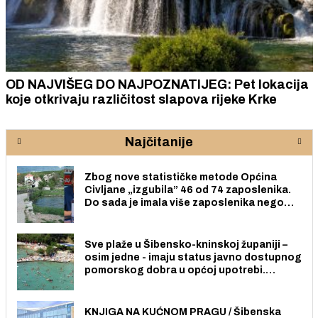
OD NAJVIŠEG DO NAJPOZNATIJEG: Pet lokacija
koje otkrivaju različitost slapova rijeke Krke
Najčitanije
Zbog nove statističke metode Općina
Civljane „izgubila” 46 od 74 zaposlenika.
Do sada je imala više zaposlenika nego
radno sposobnih osoba među svojih 170
stanovnika.
Sve plaže u Šibensko-kninskoj županiji –
osim jedne - imaju status javno dostupnog
pomorskog dobra u općoj upotrebi.
Pristup je slobodan i besplatan za sve
građane i posjetitelje.
KNJIGA NA KUĆNOM PRAGU / Šibenska