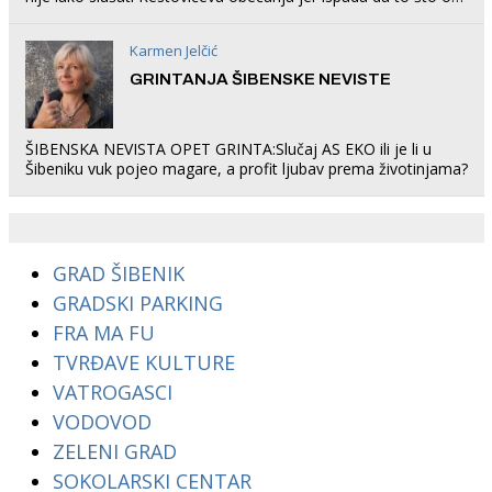
rade u Šibeniku ne postoji
Karmen Jelčić
GRINTANJA ŠIBENSKE NEVISTE
ŠIBENSKA NEVISTA OPET GRINTA:Slučaj AS EKO ili je li u
Šibeniku vuk pojeo magare, a profit ljubav prema životinjama?
GRAD ŠIBENIK
GRADSKI PARKING
FRA MA FU
TVRĐAVE KULTURE
VATROGASCI
VODOVOD
ZELENI GRAD
SOKOLARSKI CENTAR