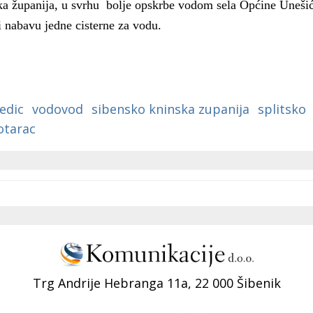
ka županija, u svrhu bolje opskrbe vodom sela Općine Unešić
 nabavu jedne cisterne za vodu.
edic
vodovod
sibensko kninska zupanija
splitsko
kotarac
Trg Andrije Hebranga 11a, 22 000 Šibenik