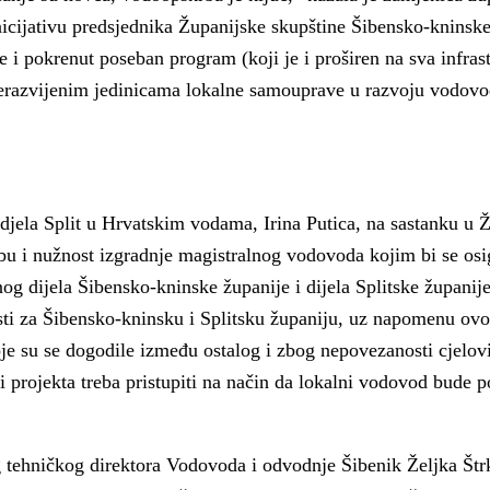
icijativu predsjednika Županijske skupštine Šibensko-kninske
e i pokrenut poseban program (koji je i proširen na sva infras
nerazvijenim jedinicama lokalne samouprave u razvoju vodov
jela Split u Hrvatskim vodama, Irina Putica, na sastanku u Ž
rebu i nužnost izgradnje magistralnog vodovoda kojim bi se osi
og dijela Šibensko-kninske županije i dijela Splitske županije
sti za Šibensko-kninsku i Splitsku županiju, uz napomenu ovo
je su se dogodile između ostalog i zbog nepovezanosti cjelov
i projekta treba pristupiti na način da lokalni vodovod bude 
 tehničkog direktora Vodovoda i odvodnje Šibenik Željka Štrk