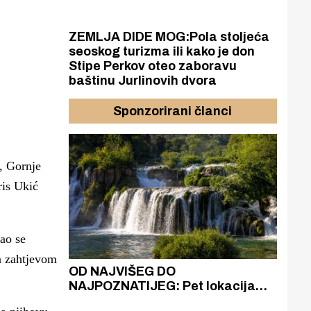
ZEMLJA DIDE MOG:Pola stoljeća
seoskog turizma ili kako je don
Stipe Perkov oteo zaboravu
baštinu Jurlinovih dvora
Sponzorirani članci
, Gornje
ris Ukić
ćao se
a zahtjevom
azak
OD NAJVIŠEG DO
ZA
zgrađeno
NAJPOZNATIJEG: Pet lokacija
AKA
ru
koje otkrivaju različitost slapova
isku