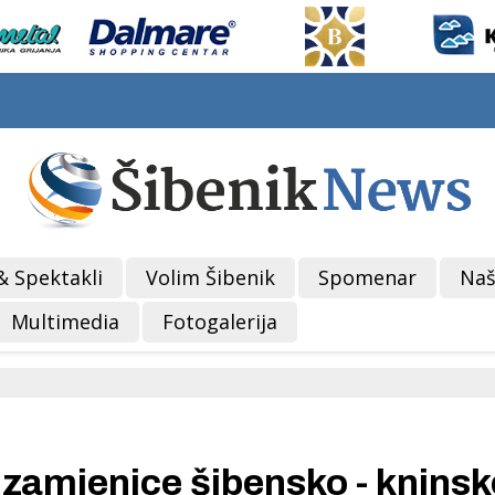
& Spektakli
Volim Šibenik
Spomenar
Naš
Multimedia
Fotogalerija
zamjenice šibensko - knins