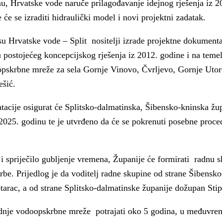
u, Hrvatske vode naruče prilagođavanje idejnog rješenja iz 2
će se izraditi hidraulički model i novi projektni zadatak.
u Hrvatske vode – Split nositelji izrade projektne dokumenta
iju postojećeg koncepcijskog rješenja iz 2012. godine i na teme
opskrbne mreže za sela Gornje Vinovo, Čvrljevo, Gornje Utor
šić.
acije osigurat će Splitsko-dalmatinska, Šibensko-kninska žup
2025. godinu te je utvrđeno da će se pokrenuti posebne proce
 i spriječilo gubljenje vremena, Županije će formirati radnu 
be. Prijedlog je da voditelj radne skupine od strane Šibensk
arac, a od strane Splitsko-dalmatinske županije dožupan Stip
radnje vodoopskrbne mreže potrajati oko 5 godina, u međuvre