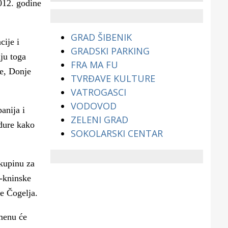
012. godine
životinjama?
GRAD ŠIBENIK
cije i
GRADSKI PARKING
lju toga
FRA MA FU
e, Donje
TVRĐAVE KULTURE
VATROGASCI
VODOVOD
anija i
ZELENI GRAD
dure kako
SOKOLARSKI CENTAR
skupinu za
o-kninske
e Čogelja.
menu će