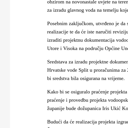
obzirom na novonastale uvjete na teren
za izradu glavnog voda na temelju koje 
Posebnim zaključkom, utvrđeno je da s
realizacije te da će iste naručiti reviz
izraditi projektnu dokumentacija vodo
Utore i Visoka na području Općine Une
Sredstava za izradu projektne dokument
Hrvatske vode Split u proračunima za 
bi sredstva bila osigurana na vrijeme.
Kako bi se osiguralo praćenje projekta
praćenje i provedbu projekta vodoopskr
županije bude dožupanica Iris Ukić Kot
Budući da će realizacija projekta izg