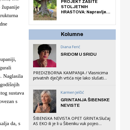
knjiga na kućnu adresu
PROJEKT ZAŠITE
električnim biciklom.
 županije
STOLJETNIH
HRASTOVA: Napravljen
trukturna
prvi stručni pregled
hrastova na lokaciji
odne
Zmajevac
Kolumne
Diana Ferić
SRIDOM U SRIDU
upaniji,
gurali
PREDIZBORNA KAMPANJA / Vlasnicima
. Naglasila
privatnih dječjih vrtića nije lako slušati
Restovićeva obećanja jer ispada da to
godišnjih
što oni rade u Šibeniku ne postoji
Karmen Jelčić
itog sustava
GRINTANJA ŠIBENSKE
povezan s
NEVISTE
ŠIBENSKA NEVISTA OPET GRINTA:Slučaj
alja da, s
AS EKO ili je li u Šibeniku vuk pojeo
magare, a profit ljubav prema