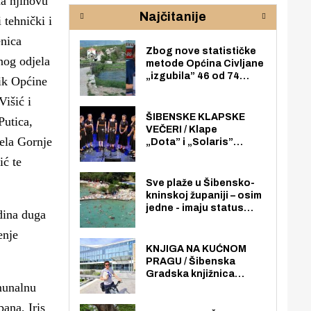
na njihovu
rijeke Krke
sud
Najčitanije
pod
 tehnički i
zaj
enica
Zbog nove statističke
nog odjela
metode Općina Civljane
„izgubila” 46 od 74
nik Općine
zaposlenika. Do sada je
išić i
imala više zaposlenika
nego radno sposobnih
ŠIBENSKE KLAPSKE
Putica,
osoba među svojih 170
VEČERI / Klape
stanovnika.
sela Gornje
„Dota” i „Solaris”
otvaraju 27. Šibenske
ić te
klapske večeri na Maloj
loži
Sve plaže u Šibensko-
kninskoj županiji – osim
jedne - imaju status
dina duga
javno dostupnog
enje
pomorskog dobra u
općoj upotrebi. Pristup
KNJIGA NA KUĆNOM
je slobodan i besplatan
PRAGU / Šibenska
za sve građane i
Gradska knjižnica
posjetitelje.
munalnu
„Juraj Šižgorić” uvela
besplatnu dostavu
ana, Iris