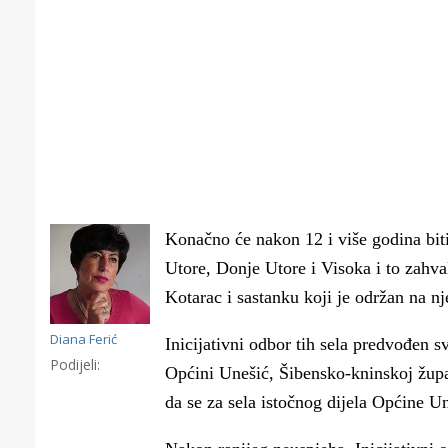
K
onačno će nakon 12 i više godina bi
Utore, Donje Utore i Visoka
i to zahv
Kotarac i sastanku koji je održan na nj
Diana Ferić
Inicijativni odbor tih sela
predvođen sv
Podijeli:
Općini Unešić, Šibensko-kninskoj žup
Gornji tok
da se za sela istočnog dijela Općine U
Otkrijte h
edukativnom kampusu 