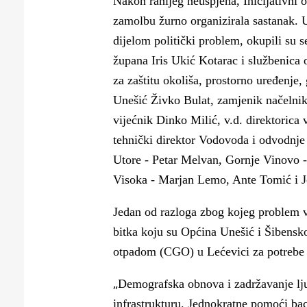
Nakon ranijeg neuspjeha, Inicijativni 
Puljanim
zamolbu žurno organizirala sastanak. U
dijelom politički problem, okupili su 
župana Iris Ukić Kotarac i službenica
za zaštitu okoliša, prostorno uređenje
Unešić Živko Bulat, zamjenik načelnik
vijećnik Dinko Milić, v.d. direktorica
tehnički direktor Vodovoda i odvodnje d
Utore - Petar Melvan, Gornje Vinovo - 
Visoka - Marjan Lemo, Ante Tomić i 
Jedan od razloga zbog kojeg problem v
bitka koju su Općina Unešić i Šibensko
otpadom (CGO) u Lećevici za potrebe 
„
Demografska obnova i zadržavanje lju
infrastrukturu. Jednokratne pomoći bac