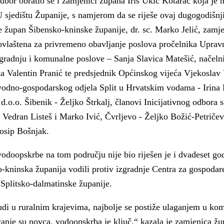
odbor obratio se i zamjenici župana Iris Ukić Kotarac koja je 
a
 sjedištu Županije, s namjerom da se riješe ovaj dugogodišnji
se župan Šibensko-kninske županije, dr. sc. Marko Jelić, zamj
 ovlaštena za privremeno obavljanje poslova pročelnika Uprav
, gradnju i komunalne poslove – Sanja Slavica Matešić, načel
a Valentin Pranić te predsjednik Općinskog vijeća Vjekoslav V
 vodno-gospodarskog odjela Split u Hrvatskim vodama - Irina 
.o.o. Šibenik - Željko Štrkalj, članovi Inicijativnog odbora 
Vedran Listeš i Marko Ivić, Čvrljevo - Željko Božić-Petričev
Josip Bošnjak.
odoopskrbe na tom području nije bio riješen je i dvadeset go
-kninska županija vodili protiv izgradnje Centra za gospodar
Splitsko-dalmatinske županije.
di u ruralnim krajevima, najbolje se postiže ulaganjem u ko
anje su novca, vodoopskrba je ključ,“ kazala je zamjenica žup