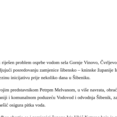
ti riješen problem osprbe vodom
sela Gornje Vinovo, Čvrljevo
aljujući posredovanju zamjenice šibensko – kninske županije I
ezinu inicijativu prije nekoliko dana u Šibeniku.
ojim predstavnikom Pet
rpm
Melvan
om
, u više navrata, obra
aniji i komunalnom poduzeću Vodovod i odvodnja Šibenik, z
 Krke iz prve ruke -
Šibenik spreman za dol
nešić osigura pitka voda.
ostel Titius u
električnih autobusa: i
NP Krka u
12 punionica na kolodvo