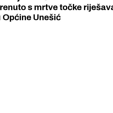
enuto s mrtve točke riješav
u Općine Unešić