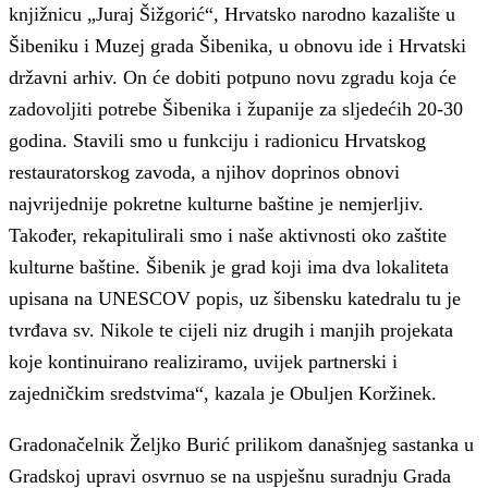
knjižnicu „Juraj Šižgorić“, Hrvatsko narodno kazalište u
Šibeniku i Muzej grada Šibenika, u obnovu ide i Hrvatski
državni arhiv. On će dobiti potpuno novu zgradu koja će
zadovoljiti potrebe Šibenika i županije za sljedećih 20-30
godina. Stavili smo u funkciju i radionicu Hrvatskog
restauratorskog zavoda, a njihov doprinos obnovi
najvrijednije pokretne kulturne baštine je nemjerljiv.
Također, rekapitulirali smo i naše aktivnosti oko zaštite
kulturne baštine. Šibenik je grad koji ima dva lokaliteta
upisana na UNESCOV popis, uz šibensku katedralu tu je
tvrđava sv. Nikole te cijeli niz drugih i manjih projekata
koje kontinuirano realiziramo, uvijek partnerski i
zajedničkim sredstvima“, kazala je Obuljen Koržinek.
Gradonačelnik Željko Burić prilikom današnjeg sastanka u
Gradskoj upravi osvrnuo se na uspješnu suradnju Grada