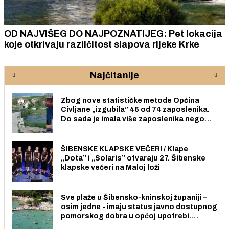
OD NAJVIŠEG DO NAJPOZNATIJEG: Pet lokacija
koje otkrivaju različitost slapova rijeke Krke
Najčitanije
Zbog nove statističke metode Općina
Civljane „izgubila” 46 od 74 zaposlenika.
Do sada je imala više zaposlenika nego
radno sposobnih osoba među svojih 170
stanovnika.
ŠIBENSKE KLAPSKE VEČERI / Klape
„Dota” i „Solaris” otvaraju 27. Šibenske
klapske večeri na Maloj loži
Sve plaže u Šibensko-kninskoj županiji –
osim jedne - imaju status javno dostupnog
pomorskog dobra u općoj upotrebi.
Pristup je slobodan i besplatan za sve