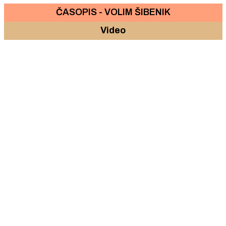
ČASOPIS - VOLIM ŠIBENIK
Video