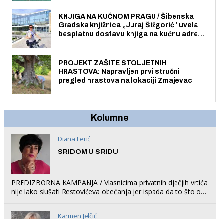
građane i posjetitelje.
KNJIGA NA KUĆNOM PRAGU / Šibenska
Gradska knjižnica „Juraj Šižgorić” uvela
besplatnu dostavu knjiga na kućnu adresu
električnim biciklom.
PROJEKT ZAŠITE STOLJETNIH
HRASTOVA: Napravljen prvi stručni
pregled hrastova na lokaciji Zmajevac
Kolumne
Diana Ferić
SRIDOM U SRIDU
PREDIZBORNA KAMPANJA / Vlasnicima privatnih dječjih vrtića
nije lako slušati Restovićeva obećanja jer ispada da to što oni
rade u Šibeniku ne postoji
Karmen Jelčić